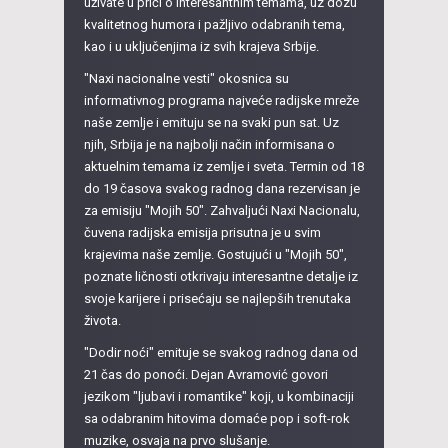
uživate u priči o interesantnim temama, uz dozu
kvalitetnog humora i pažljivo odabranih tema,
kao i u uključenjima iz svih krajeva Srbije.
"Naxi nacionalne vesti" okosnica su
informativnog programa najveće radijske mreže
naše zemlje i emituju se na svaki pun sat. Uz
njih, Srbija je na najbolji način informisana o
aktuelnim temama iz zemlje i sveta. Termin od 18
do 19 časova svakog radnog dana rezervisan je
za emisiju "Mojih 50". Zahvaljući Naxi Nacionalu,
čuvena radijska emisija prisutna je u svim
krajevima naše zemlje. Gostujući u "Mojih 50",
poznate ličnosti otkrivaju interesantne detalje iz
svoje karijere i prisećaju se najlepših trenutaka
života.
"Dodir noći" emituje se svakog radnog dana od
21 čas do ponoći. Dejan Avramović govori
jezikom "ljubavi i romantike" koji, u kombinaciji
sa odabranim hitovima domaće pop i soft-rok
muzike, osvaja na prvo slušanje.