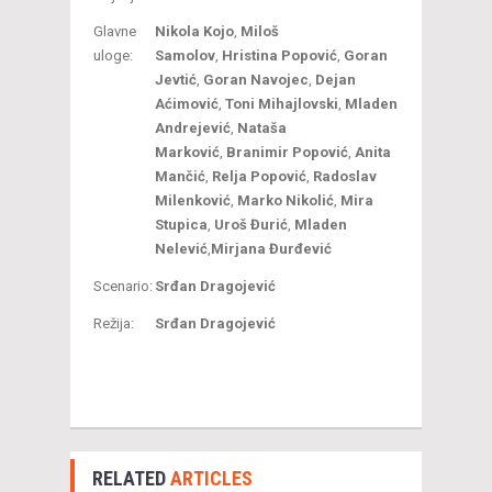
Glavne
Nikola Kojo
,
Miloš
uloge:
Samolov
,
Hristina Popović
,
Goran
Jevtić
,
Goran Navojec
,
Dejan
Aćimović
,
Toni Mihajlovski
,
Mladen
Andrejević
,
Nataša
Marković
,
Branimir Popović
,
Anita
Mančić
,
Relja Popović
,
Radoslav
Milenković
,
Marko Nikolić
,
Mira
Stupica
,
Uroš Đurić
,
Mladen
Nelević
,
Mirjana Đurđević
Scenario:
Srđan Dragojević
Režija:
Srđan Dragojević
RELATED
ARTICLES