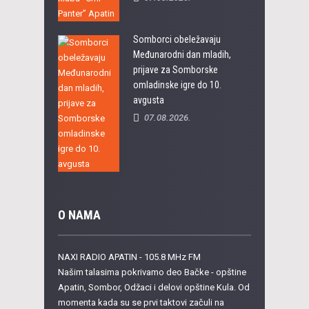
Somborci obeležavaju
Međunarodni dan mladih,
prijave za Somborske
omladinske igre do 10.
avgusta
07.08.2026.
O NAMA
NAXI RADIO APATIN - 105.8 MHz FM
Našim talasima pokrivamo deo Bačke - opštine
Apatin, Sombor, Odžaci i delovi opštine Kula. Od
momenta kada su se prvi taktovi začuli na