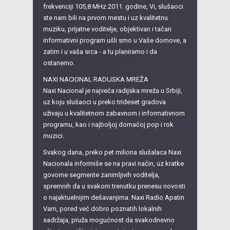
frekvenciji 105,8 MHz 2011. godine, Vi, slušaoci
ste nam bili na prvom mestu i uz kvalitetnu
muziku, prijatne voditelje, objektivan i tačan
informativni program ušli smo u Vaše domove, a
zatim i u vaša srca - a tu planiramo i da
ostanemo.
NAXI NACIONAL RADIJSKA MREŽA
Naxi Nacional je najveća radijska mreža u Srbiji,
uz koju slušaoci u preko trideset gradova
uživaju u kvalitetnom zabavnom i informativnom
programu, kao i najboljoj domaćoj pop i rok
muzici.
Svakog dana, preko pet miliona slušalaca Naxi
Nacionala informiše se na pravi način, uz kratke
govorne segmente zanimljivih voditelja,
spremnih da u svakom trenutku prenesu novosti
o najaktuelnijim dešavanjima. Naxi Radio Apatin
Vam, pored već dobro poznatih lokalnih
sadržaja, pruža mogućnost da svakodnevno