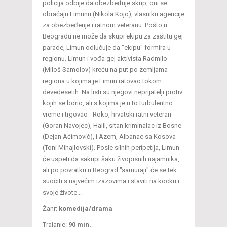
policija odbije da obezbeđuje skup, oni se
obraćaju Limunu (Nikola Kojo), vlasniku agencije
za obezbeđenje i ratnom veteranu. Pošto u
Beogradu ne može da skupi ekipu za zaštitu gej
parade, Limun odlučuje da "ekipu" formira u
regionu. Limun i vođa gej aktivista Radmilo
(Miloš Samolov) kreću na put po zemljama
regiona u kojima je Limun ratovao tokom
devedesetih. Na listi su njegovi neprijatelji protiv
kojih se borio, ali s kojima je u to turbulentno
vreme i trgovao - Roko, hrvatski ratni veteran
(Goran Navojec), Halil, sitan kriminalac iz Bosne
(Dejan Aćimović), i Azem, Albanac sa Kosova
(Toni Mihajlovski). Posle silnih peripetija, Limun
će uspeti da sakupi šaku živopisnih najamnika,
ali po povratku u Beograd "samuraji" će se tek
suočiti s najvećim izazovima i staviti na kocku i
svoje živote...
Žanr:
komedija/drama
Trajanje:
90 min.