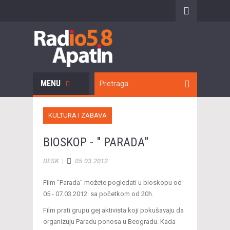
MENU
KULTURA I ZABAVA
BIOSKOP - " PARADA"
DESK
|
05.03.2012.
Film "Parada" možete pogledati u bioskopu od
05 - 07.03.2012. sa početkom od 20h.
Film prati grupu gej aktivista koji pokušavaju da
organizuju Paradu ponosa u Beogradu. Kada