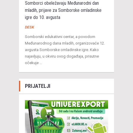
Somborci obeležavaju Međunarodni dan
mladih, prijave za Somborske omladinske
igre do 10. avgusta
DESK
Somborski edukativni centar, a povodom
Međunarodnog dana mladih, organizovaće 12.
avgusta Somborske omladinske igre. Kako
najavljuju, u okviru ovog događaja, prisutne
očekuje …
PRIJATELJI