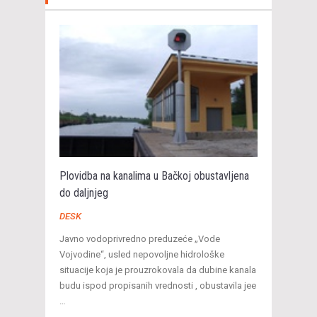
Plovidba na kanalima u Bačkoj obustavljena
do daljnjeg
DESK
Javno vodoprivredno preduzeće „Vode
Vojvodine“, usled nepovoljne hidrološke
situacije koja je prouzrokovala da dubine kanala
budu ispod propisanih vrednosti , obustavila jee
…