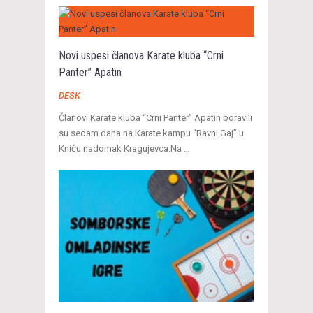
Novi uspesi članova Karate kluba “Crni
Panter” Apatin
DESK
Članovi Karate kluba “Crni Panter” Apatin boravili
su sedam dana na Кarate kampu “Ravni Gaj” u
Кniću nadomak Кragujevca.Na …