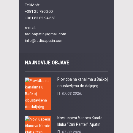
Tel/Mob:
+381 25 780 200
+381 63 82 94 653
e-mail:
radioapatin@gmail.com
info@radioapatin.com
NAJNOVIJE OBJAVE
Plovidba na kanalima u Bačkoj
obustavljena do daljnjeg
07.08.2026.
Novi uspesi članova Karate
kluba “Crni Panter” Apatin
07.08.2026.