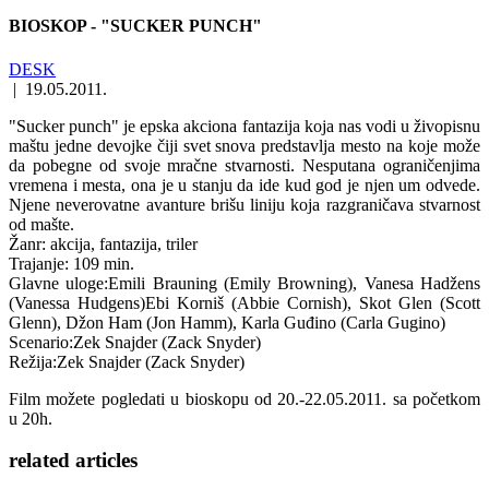
BIOSKOP - "SUCKER PUNCH"
DESK
|
19.05.2011.
"Sucker punch" je epska akciona fantazija koja nas vodi u živopisnu
maštu jedne devojke čiji svet snova predstavlja mesto na koje može
da pobegne od svoje mračne stvarnosti. Nesputana ograničenjima
vremena i mesta, ona je u stanju da ide kud god je njen um odvede.
Njene neverovatne avanture brišu liniju koja razgraničava stvarnost
od mašte.
Žanr: akcija, fantazija, triler
Trajanje: 109 min.
Glavne uloge:Emili Brauning (Emily Browning), Vanesa Hadžens
(Vanessa Hudgens)Ebi Korniš (Abbie Cornish), Skot Glen (Scott
Glenn), Džon Ham (Jon Hamm), Karla Guđino (Carla Gugino)
Scenario:Zek Snajder (Zack Snyder)
Režija:Zek Snajder (Zack Snyder)
Film možete pogledati u bioskopu od 20.-22.05.2011. sa početkom
u 20h.
related
articles