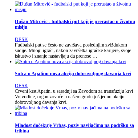
Dušan Mitrović - fudbalski put koji je prerastao u životnu
misiju
DESK
Fudbalski put se često ne završava poslednjim zviždukom
sudije. Mnogi igrači, nakon završetka igračke karijere, svoje
iskustvo i znanje nastavljaju da prenose …
Sutra u Apatinu nova akcija dobrovoljnog davanja krvi
DESK
Crveni krst Apatin, u saradnji sa Zavodom za transfuziju krvi
Vojvodine, organizovaće u našem gradu još jednu akciju
dobrovoljnog davanja krvi.
Mladost dočekuje Vrbas, poziv navijačima na podršku sa
tribina