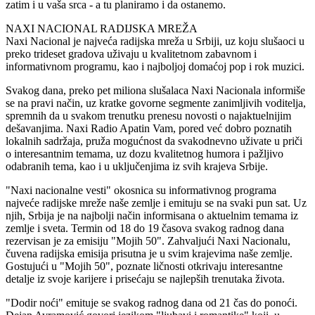
zatim i u vaša srca - a tu planiramo i da ostanemo.
NAXI NACIONAL RADIJSKA MREŽA
Naxi Nacional je najveća radijska mreža u Srbiji, uz koju slušaoci u
preko trideset gradova uživaju u kvalitetnom zabavnom i
informativnom programu, kao i najboljoj domaćoj pop i rok muzici.
Svakog dana, preko pet miliona slušalaca Naxi Nacionala informiše
se na pravi način, uz kratke govorne segmente zanimljivih voditelja,
spremnih da u svakom trenutku prenesu novosti o najaktuelnijim
dešavanjima. Naxi Radio Apatin Vam, pored već dobro poznatih
lokalnih sadržaja, pruža mogućnost da svakodnevno uživate u priči
o interesantnim temama, uz dozu kvalitetnog humora i pažljivo
odabranih tema, kao i u uključenjima iz svih krajeva Srbije.
"Naxi nacionalne vesti" okosnica su informativnog programa
najveće radijske mreže naše zemlje i emituju se na svaki pun sat. Uz
njih, Srbija je na najbolji način informisana o aktuelnim temama iz
zemlje i sveta. Termin od 18 do 19 časova svakog radnog dana
rezervisan je za emisiju "Mojih 50". Zahvaljući Naxi Nacionalu,
čuvena radijska emisija prisutna je u svim krajevima naše zemlje.
Gostujući u "Mojih 50", poznate ličnosti otkrivaju interesantne
detalje iz svoje karijere i prisećaju se najlepših trenutaka života.
"Dodir noći" emituje se svakog radnog dana od 21 čas do ponoći.