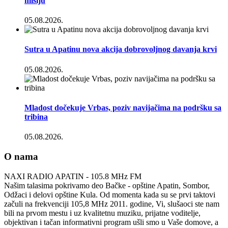
misiju
05.08.2026.
Sutra u Apatinu nova akcija dobrovoljnog davanja krvi
05.08.2026.
Mladost dočekuje Vrbas, poziv navijačima na podršku sa
tribina
05.08.2026.
O nama
NAXI RADIO APATIN - 105.8 MHz FM
Našim talasima pokrivamo deo Bačke - opštine Apatin, Sombor,
Odžaci i delovi opštine Kula. Od momenta kada su se prvi taktovi
začuli na frekvenciji 105,8 MHz 2011. godine, Vi, slušaoci ste nam
bili na prvom mestu i uz kvalitetnu muziku, prijatne voditelje,
objektivan i tačan informativni program ušli smo u Vaše domove, a