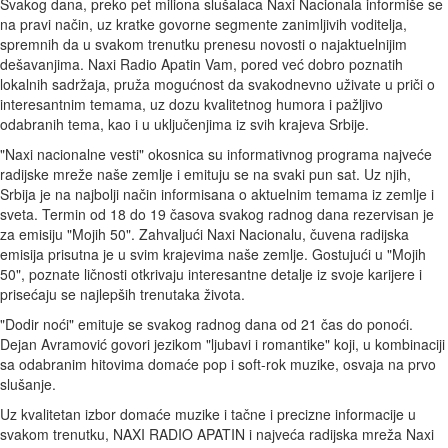
Svakog dana, preko pet miliona slušalaca Naxi Nacionala informiše se
na pravi način, uz kratke govorne segmente zanimljivih voditelja,
spremnih da u svakom trenutku prenesu novosti o najaktuelnijim
dešavanjima. Naxi Radio Apatin Vam, pored već dobro poznatih
lokalnih sadržaja, pruža mogućnost da svakodnevno uživate u priči o
interesantnim temama, uz dozu kvalitetnog humora i pažljivo
odabranih tema, kao i u uključenjima iz svih krajeva Srbije.
"Naxi nacionalne vesti" okosnica su informativnog programa najveće
radijske mreže naše zemlje i emituju se na svaki pun sat. Uz njih,
Srbija je na najbolji način informisana o aktuelnim temama iz zemlje i
sveta. Termin od 18 do 19 časova svakog radnog dana rezervisan je
za emisiju "Mojih 50". Zahvaljući Naxi Nacionalu, čuvena radijska
emisija prisutna je u svim krajevima naše zemlje. Gostujući u "Mojih
50", poznate ličnosti otkrivaju interesantne detalje iz svoje karijere i
prisećaju se najlepših trenutaka života.
"Dodir noći" emituje se svakog radnog dana od 21 čas do ponoći.
Dejan Avramović govori jezikom "ljubavi i romantike" koji, u kombinaciji
sa odabranim hitovima domaće pop i soft-rok muzike, osvaja na prvo
slušanje.
Uz kvalitetan izbor domaće muzike i tačne i precizne informacije u
svakom trenutku, NAXI RADIO APATIN i najveća radijska mreža Naxi