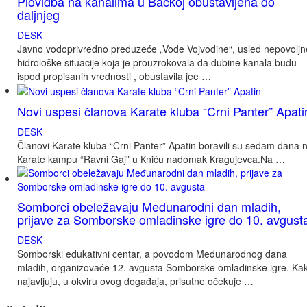
Plovidba na kanalima u Bačkoj obustavljena do
daljnjeg
DESK
Javno vodoprivredno preduzeće „Vode Vojvodine“, usled nepovoljn
hidrološke situacije koja je prouzrokovala da dubine kanala budu
ispod propisanih vrednosti , obustavila jee …
Novi uspesi članova Karate kluba “Crni Panter” Apati
DESK
Članovi Karate kluba “Crni Panter” Apatin boravili su sedam dana 
Кarate kampu “Ravni Gaj” u Кniću nadomak Кragujevca.Na …
Somborci obeležavaju Međunarodni dan mladih,
prijave za Somborske omladinske igre do 10. avgust
DESK
Somborski edukativni centar, a povodom Međunarodnog dana
mladih, organizovaće 12. avgusta Somborske omladinske igre. Ka
najavljuju, u okviru ovog događaja, prisutne očekuje …