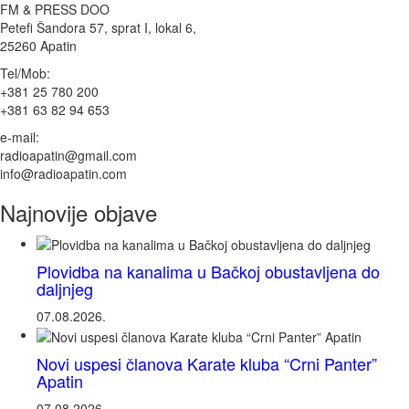
FM & PRESS DOO
Petefi Šandora 57, sprat I, lokal 6,
25260 Apatin
Tel/Mob:
+381 25 780 200
+381 63 82 94 653
e-mail:
radioapatin@gmail.com
info@radioapatin.com
Najnovije objave
Plovidba na kanalima u Bačkoj obustavljena do
daljnjeg
07.08.2026.
Novi uspesi članova Karate kluba “Crni Panter”
Apatin
07.08.2026.