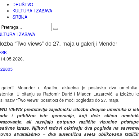
DRUŠTVO
KULTURA I ZABAVA
SRBIJA
ULTURA I ZABAVA
zložba “Two views” do 27. maja u galeriji Mender
ESK
|
14.05.2026.
galeriji Meander u Apatinu aktuelna je postavka dva umetnika
stenika. U pitanju su Radomir Đurić i Mladen Lazarević, a izložbu k
si naziv “Two views” posetioci će moći pogledati do 27. maja.
WO VIEWS predstavlja zajedničku izložbu dvojice umetnika iz is
rada i približno iste generacije, koji dele slično umetnič
razovanje, ali razvijaju potpuno različite vizuelne pristup
eativne izraze. Njihovi radovi otkrivaju dva pogleda na savrem
kovno stvaralaštvo – dva autentična sveta oblikovana različi