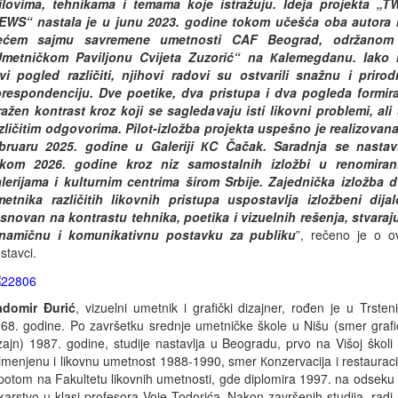
ilovima, tehnikama i temama koje istražuju. Ideja projekta „
EWS“ nastala je u junu 2023. godine tokom učešća oba autora
rećem sajmu savremene umetnosti CAF Beograd, održanom
Umetničkom Paviljonu Cvijeta Zuzorić“ na Кalemegdanu. Iako 
vi pogled različiti, njihovi radovi su ostvarili snažnu i priro
respondenciju. Dve poetike, dva pristupa i dva pogleda formir
ražen kontrast kroz koji se sagledavaju isti likovni problemi, ali
zličitim odgovorima. Pilot-izložba projekta uspešno je realizovan
bruaru 2025. godine u Galeriji КC Čačak. Saradnja se nastav
okom 2026. godine kroz niz samostalnih izložbi u renomiran
lerijama i kulturnim centrima širom Srbije. Zajednička izložba 
etnika različitih likovnih pristupa uspostavlja izložbeni dija
snovan na kontrastu tehnika, poetika i vizuelnih
rešenja, stvaraj
inamičnu i komunikativnu
postavku za publiku
”, rečeno je o o
stavci.
adomir Đurić
, vizuelni umetnik i grafički dizajner, rođen je u Trsten
68. godine. Po završetku srednje umetničke škole u Nišu (smer grafi
zajn) 1987. godine, studije nastavlja u Beogradu, prvo na Višoj školi
imenjenu i likovnu umetnost 1988-1990, smer Кonzervacija i restauraci
potom na Fakultetu likovnih umetnosti, gde diplomira 1997. na odseku
ikarstvo u klasi profesora Voje Todorića. Nakon završenih studija, radi