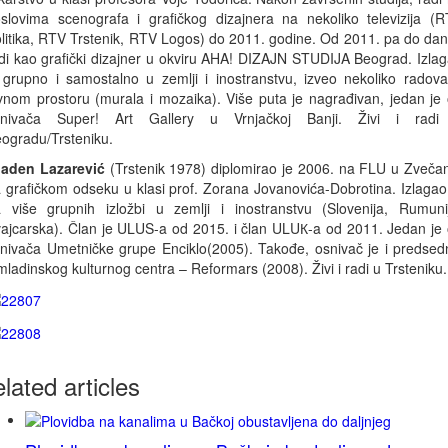
slovima scenografa i grafičkog dizajnera na nekoliko televizija (
litika, RTV Trstenik, RTV Logos) do 2011. godine. Od 2011. pa do da
di kao grafički dizajner u okviru AHA! DIZAJN STUDIJA Beograd. Izla
 grupno i samostalno u zemlji i inostranstvu, izveo nekoliko radov
vnom prostoru (murala i mozaika). Više puta je nagrađivan, jedan je
snivača Super! Art Gallery u Vrnjačkoj Banji. Živi i radi
ogradu/Trsteniku.
aden Lazarević
(Trstenik 1978) diplomirao je 2006. na FLU u Zveča
 grafičkom odseku u klasi prof. Zorana Jovanovića-Dobrotina. Izlagao
 više grupnih izložbi u zemlji i inostranstvu (Slovenija, Rumuni
ajcarska). Član je ULUS-a od 2015. i član ULUК-a od 2011. Jedan je
nivača Umetničke grupe Enciklo(2005). Takođe, osnivač je i predsed
ladinskog kulturnog centra – Reformars (2008). Živi i radi u Trsteniku.
elated
articles