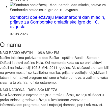
Somborci obeležavaju Međunarodni dan mladih,
prijave za Somborske omladinske igre do 10.
avgusta
07.08.2026.
O nama
NAXI RADIO APATIN - 105.8 MHz FM
Našim talasima pokrivamo deo Bačke - opštine Apatin, Sombor,
Odžaci i delovi opštine Kula. Od momenta kada su se prvi taktovi
začuli na frekvenciji 105,8 MHz 2011. godine, Vi, slušaoci ste nam bili
na prvom mestu i uz kvalitetnu muziku, prijatne voditelje, objektivan i
tačan informativni program ušli smo u Vaše domove, a zatim i u vaša
srca - a tu planiramo i da ostanemo.
NAXI NACIONAL RADIJSKA MREŽA
Naxi Nacional je najveća radijska mreža u Srbiji, uz koju slušaoci u
preko trideset gradova uživaju u kvalitetnom zabavnom i
informativnom programu, kao i najboljoj domaćoj pop i rok muzici.