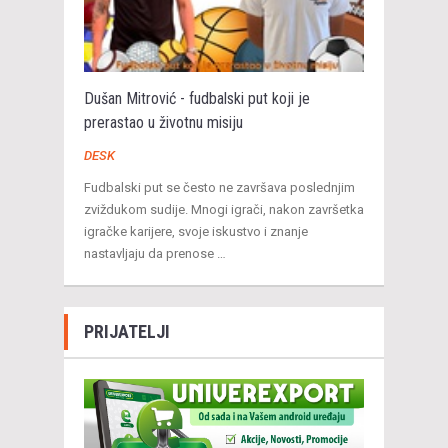
Dušan Mitrović - fudbalski put koji je
prerastao u životnu misiju
DESK
Fudbalski put se često ne završava poslednjim
zviždukom sudije. Mnogi igrači, nakon završetka
igračke karijere, svoje iskustvo i znanje
nastavljaju da prenose …
PRIJATELJI