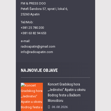
FM & PRESS DOO
Petefi Šandora 57, sprat I, lokal 6,
25260 Apatin
Tel/Mob:
+381 25 780 200
+381 63 82 94 653
e-mail:
radioapatin@gmail.com
info@radioapatin.com
NAJNOVIJE OBJAVE
Koncert Gradskog hora
„Jedinstvo“ Apatin u okviru
Bodrog festa u Bačkom
Monoštoru
06.08.2026.