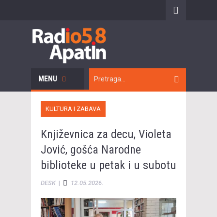
MENU
KULTURA I ZABAVA
Književnica za decu, Violeta
Jović, gošća Narodne
biblioteke u petak i u subotu
DESK
|
12.05.2026.