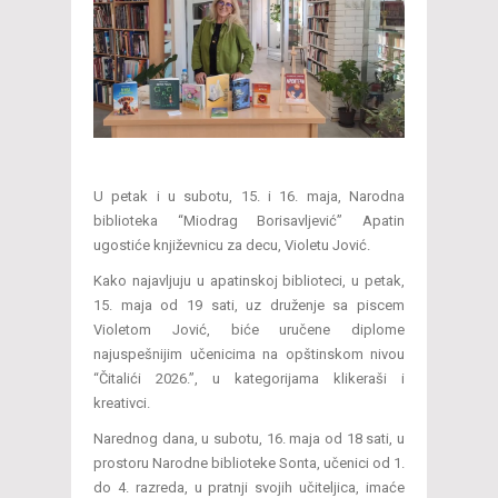
U petak i u subotu, 15. i 16. maja, Narodna
biblioteka “Miodrag Borisavljević” Apatin
ugostiće književnicu za decu, Violetu Jović.
Kako najavljuju u apatinskoj biblioteci, u petak,
15. maja od 19 sati, uz druženje sa piscem
Violetom Jović, biće uručene diplome
najuspešnijim učenicima na opštinskom nivou
“Čitalići 2026.”, u kategorijama klikeraši i
kreativci.
Narednog dana, u subotu, 16. maja od 18 sati, u
prostoru Narodne biblioteke Sonta, učenici od 1.
do 4. razreda, u pratnji svojih učiteljica, imaće