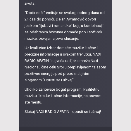
života.
"Dodir noći" emituje se svakog radnog dana od
21 čas do ponoći. Dejan Avramović govori
jezikom "ljubavi i romantike" koji, u kombinaciji
sa odabranim hitovima domaće pop i soft-rok
muzike, osvaja na prvo slušanje.
Uz kvalitetan izbor domaće muzike i tačne i
precizne informacije u svakom trenutku, NAXI
RADIO APATIN i najveća radijska mreža Naxi
Nacional, čine celu Srbiju preplavljenom talasom
pozitivne energije pod prepoznatljivim
sloganom "Opusti se i uživaj"!
Ukoliko zahtevate bogat program, kvalitetnu
muziku i kratke i tačne informacije, na pravom
ste mestu.
Slušaj NAXI RADIO APATIN - opusti se i uživaj!