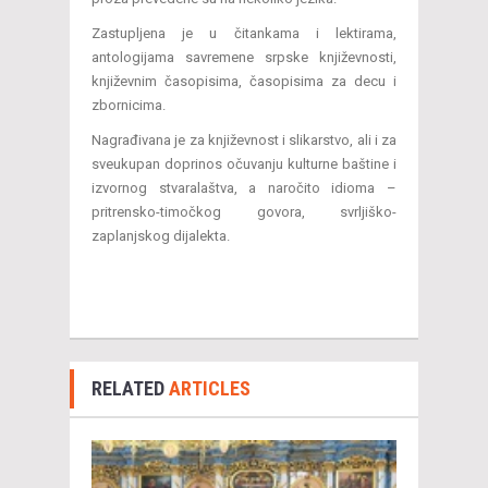
Zastupljena je u čitankama i lektirama,
antologijama savremene srpske književnosti,
književnim časopisima, časopisima za decu i
zbornicima.
Nagrađivana je za književnost i slikarstvo, ali i za
sveukupan doprinos očuvanju kulturne baštine i
izvornog stvaralaštva, a naročito idioma –
pritrensko-timočkog govora, svrljiško-
zaplanjskog dijalekta.
RELATED
ARTICLES