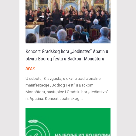
Koncert Gradskog hora „Jedinstvo“ Apatin u
okviru Bodrog festa u Bačkom Monoštoru
DESK
U subotu, 8. avgusta, u okviru tradicionalne
manifestacije „Bodrog Fest“ u Bačkom
Monoštoru, nastupiće i Gradski hor „Jedinstvo“
iz Apatina. Koncert apatinskog …