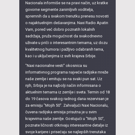
Nacionala informiše se na pravi način, uz kratke
govorne segmente zanimljivih voditelja,
spremnih da u svakom trenutku prenesu novosti
o najaktuelnijim dešavanjima. Naxi Radio Apatin
Vam, pored već dobro poznatih lokalnih
sadržaja, pruža mogućnost da svakodnevno
uživate u priči o interesantnim temama, uz dozu
kvalitetnog humora i pažljivo odabranih tema,
kao i u uključenjima iz svih krajeva Srbije.
"Naxi nacionalne vesti" okosnica su
informativnog programa najveće radijske mreže
naše zemlje i emituju se na svaki pun sat. Uz
njih, Srbija je na najbolji način informisana o
aktuelnim temama iz zemlje i sveta. Termin od 18
do 19 časova svakog radnog dana rezervisan je
za emisiju "Mojih 50". Zahvaljući Naxi Nacionalu,
čuvena radijska emisija prisutna je u svim
krajevima naše zemlje. Gostujući u "Mojih 50",
poznate ličnosti otkrivaju interesantne detalje iz
svoje karijere i prisećaju se najlepših trenutaka