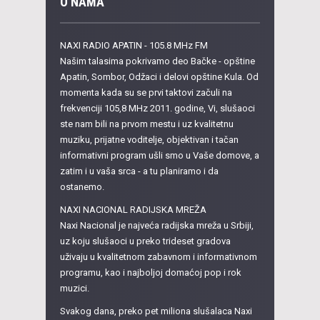
O NAMA
NAXI RADIO APATIN - 105.8 MHz FM
Našim talasima pokrivamo deo Bačke - opštine
Apatin, Sombor, Odžaci i delovi opštine Kula. Od
momenta kada su se prvi taktovi začuli na
frekvenciji 105,8 MHz 2011. godine, Vi, slušaoci
ste nam bili na prvom mestu i uz kvalitetnu
muziku, prijatne voditelje, objektivan i tačan
informativni program ušli smo u Vaše domove, a
zatim i u vaša srca - a tu planiramo i da
ostanemo.
NAXI NACIONAL RADIJSKA MREŽA
Naxi Nacional je najveća radijska mreža u Srbiji,
uz koju slušaoci u preko trideset gradova
uživaju u kvalitetnom zabavnom i informativnom
programu, kao i najboljoj domaćoj pop i rok
muzici.
Svakog dana, preko pet miliona slušalaca Naxi