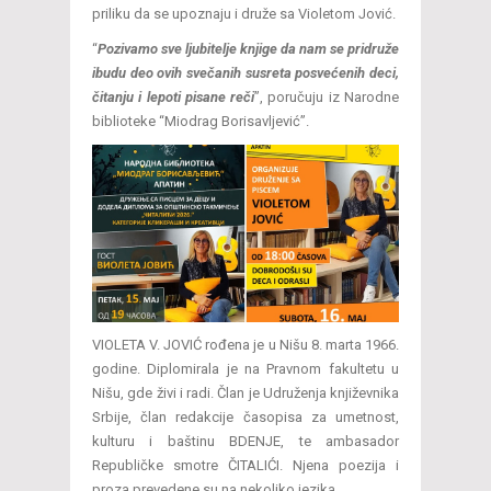
priliku da se upoznaju i druže sa Violetom Jović.
“
Pozivamo sve ljubitelje knjige da nam se pridruže
i
budu deo ovih svečanih susreta posvećenih deci,
čitanju i lepoti pisane reči
”, poručuju iz Narodne
biblioteke “Miodrag Borisavljević”.
VIOLETA V. JOVIĆ rođena je u Nišu 8. marta 1966.
godine. Diplomirala je na Pravnom fakultetu u
Nišu, gde živi i radi. Član je Udruženja književnika
Srbije, član redakcije časopisa za umetnost,
kulturu i baštinu BDENJE, te ambasador
Republičke smotre ČITALIĆI. Njena poezija i
proza prevedene su na nekoliko jezika.