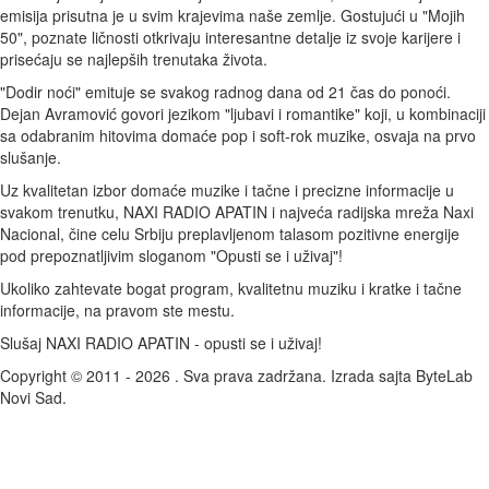
emisija prisutna je u svim krajevima naše zemlje. Gostujući u "Mojih
50", poznate ličnosti otkrivaju interesantne detalje iz svoje karijere i
prisećaju se najlepših trenutaka života.
"Dodir noći" emituje se svakog radnog dana od 21 čas do ponoći.
Dejan Avramović govori jezikom "ljubavi i romantike" koji, u kombinaciji
sa odabranim hitovima domaće pop i soft-rok muzike, osvaja na prvo
slušanje.
Uz kvalitetan izbor domaće muzike i tačne i precizne informacije u
svakom trenutku, NAXI RADIO APATIN i najveća radijska mreža Naxi
Nacional, čine celu Srbiju preplavljenom talasom pozitivne energije
pod prepoznatljivim sloganom "Opusti se i uživaj"!
Ukoliko zahtevate bogat program, kvalitetnu muziku i kratke i tačne
informacije, na pravom ste mestu.
Slušaj NAXI RADIO APATIN - opusti se i uživaj!
Copyright © 2011 - 2026 . Sva prava zadržana. Izrada sajta ByteLab
Novi Sad.