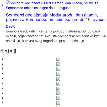
Somborci obeležavaju Međunarodni dan mladih,
prijave za Somborske omladinske igre do 10. avgust
DESK
Somborski edukativni centar, a povodom Međunarodnog dana
mladih, organizovaće 12. avgusta Somborske omladinske igre. Ka
najavljuju, u okviru ovog događaja, prisutne očekuje …
rijatelji