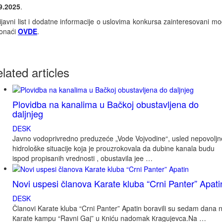
9.2025
.
ijavni list i dodatne informacije o uslovima konkursa zainteresovani m
onaći
OVDE
.
elated
articles
Plovidba na kanalima u Bačkoj obustavljena do
daljnjeg
DESK
Javno vodoprivredno preduzeće „Vode Vojvodine“, usled nepovoljn
hidrološke situacije koja je prouzrokovala da dubine kanala budu
ispod propisanih vrednosti , obustavila jee …
Novi uspesi članova Karate kluba “Crni Panter” Apati
DESK
Članovi Karate kluba “Crni Panter” Apatin boravili su sedam dana 
Кarate kampu “Ravni Gaj” u Кniću nadomak Кragujevca.Na …