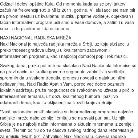
Odžaci i delovi opštine Kula. Od momenta kada su se prvi taktovi
začuli na frekvenciji 105,8 MHz 2011. godine, Vi, slušaoci ste nam bili
na prvom mestu i uz kvalitetnu muziku, prijatne voditelje, objektivan i
tačan informativni program ušli smo u Vaše domove, a zatim i u vaša
srca - a tu planiramo i da ostanemo.
NAXI NACIONAL RADIJSKA MREŽA
Naxi Nacional je najveća radijska mreža u Srbiji, uz koju slušaoci u
preko trideset gradova uživaju u kvalitetnom zabavnom i
informativnom programu, kao i najboljoj domaćoj pop i rok muzici.
Svakog dana, preko pet miliona slušalaca Naxi Nacionala informiše se
na pravi način, uz kratke govorne segmente zanimljivih voditelja,
spremnih da u svakom trenutku prenesu novosti o najaktuelnijim
dešavanjima. Naxi Radio Apatin Vam, pored već dobro poznatih
lokalnih sadržaja, pruža mogućnost da svakodnevno uživate u priči o
interesantnim temama, uz dozu kvalitetnog humora i pažljivo
odabranih tema, kao i u uključenjima iz svih krajeva Srbije.
"Naxi nacionalne vesti" okosnica su informativnog programa najveće
radijske mreže naše zemlje i emituju se na svaki pun sat. Uz njih,
Srbija je na najbolji način informisana o aktuelnim temama iz zemlje i
sveta. Termin od 18 do 19 časova svakog radnog dana rezervisan je
za emisiju "Mojih 50". Zahvaljući Naxi Nacionalu, čuvena radijska