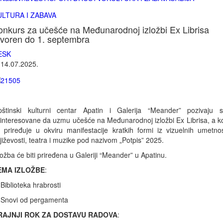
ULTURA I ZABAVA
onkurs za učešće na Međunarodnoj izložbi Ex Librisa
tvoren do 1. septembra
ESK
|
14.07.2025.
štinski kulturni centar Apatin i Galerija “Meander” pozivaju 
interesovane da uzmu učešće na Međunarodnoj izložbi Ex Librisa, a k
 priređuje u okviru manifestacije kratkih formi iz vizuelnih umetnos
jiževosti, teatra i muzike pod nazivom „Potpis” 2025.
ložba će biti priređena u Galeriji “Meander” u Apatinu.
EMA IZLOŽBE
:
 Biblioteka hrabrosti
 Snovi od pergamenta
RAJNJI ROK ZA DOSTAVU RADOVA
: