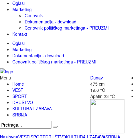
Oglasi
Marketing
Cenovnik
Dokumentacija - download
Cenovnik političkog marketinga - PREUZMI
Kontakt
Oglasi
Marketing
Dokumentacija - download
Cenovnik političkog marketinga - PREUZMI
Menu
Dunav
Home
475 cm
VESTI
19.6 °C
SPORT
Apatin
23 °C
DRUŠTVO
KULTURA I ZABAVA
SRBIJA
Naslovna
VESTI
SPORT
DRUŠTVO
KULTURA I ZABAVA
SRBIJA