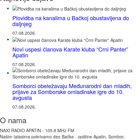
Plovidba na kanalima u Bačkoj obustavljena do
daljnjeg
07.08.2026.
Novi uspesi članova Karate kluba “Crni Panter”
Apatin
07.08.2026.
Somborci obeležavaju Međunarodni dan mladih,
prijave za Somborske omladinske igre do 10.
avgusta
07.08.2026.
O nama
NAXI RADIO APATIN - 105.8 MHz FM
Našim talasima pokrivamo deo Bačke - opštine Apatin, Sombor,