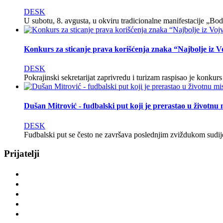
DESK
U subotu, 8. avgusta, u okviru tradicionalne manifestacije „B
Konkurs za sticanje prava korišćenja znaka “Najbolje iz 
DESK
Pokrajinski sekretarijat zaprivredu i turizam raspisao je konku
Dušan Mitrović - fudbalski put koji je prerastao u životnu 
DESK
Fudbalski put se često ne završava poslednjim zviždukom sudije
Prijatelji