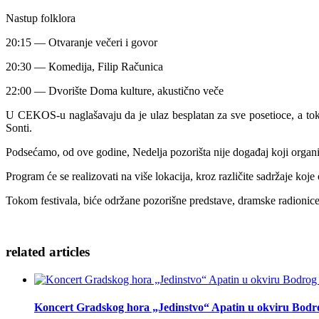
Nastup folklora
20:15 — Otvaranje večeri i govor
20:30 — Кomedija, Filip Računica
22:00 — Dvorište Doma kulture, akustično veče
U CEKOS-u naglašavaju da je ulaz besplatan za sve posetioce, a tokom
Sonti.
Podsećamo, od ove godine, Nedelja pozorišta nije događaj koji organizu
Program će se realizovati na više lokacija, kroz različite sadržaje koje
Tokom festivala, biće održane pozorišne predstave, dramske radionice
related
articles
Koncert Gradskog hora „Jedinstvo“ Apatin u okviru Bodr