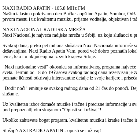
NAXI RADIO APATIN - 105.8 MHz FM
Našim talasima pokrivamo deo Bačke - opštine Apatin, Sombor, Odžaci 
prvom mestu i uz kvalitetnu muziku, prijatne voditelje, objektivan i t
NAXI NACIONAL RADIJSKA MREŽA
Naxi Nacional je najveća radijska mreža u Srbiji, uz koju slušaoci u
Svakog dana, preko pet miliona slušalaca Naxi Nacionala informiše se
dešavanjima. Naxi Radio Apatin Vam, pored već dobro poznatih lokaln
tema, kao i u uključenjima iz svih krajeva Srbije.
"Naxi nacionalne vesti" okosnica su informativnog programa najveće ra
sveta. Termin od 18 do 19 časova svakog radnog dana rezervisan je za
poznate ličnosti otkrivaju interesantne detalje iz svoje karijere i priseć
"Dodir noći" emituje se svakog radnog dana od 21 čas do ponoći. Dej
slušanje.
Uz kvalitetan izbor domaće muzike i tačne i precizne informacije u
pod prepoznatljivim sloganom "Opusti se i uživaj"!
Ukoliko zahtevate bogat program, kvalitetnu muziku i kratke i tačne i
Slušaj NAXI RADIO APATIN - opusti se i uživaj!