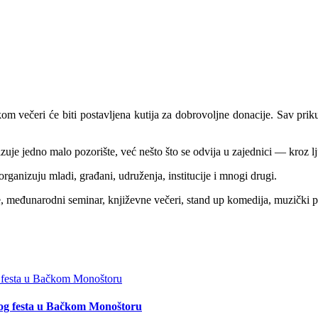
 večeri će biti postavljena kutija za dobrovoljne donacije. Sav priku
je jedno malo pozorište, već nešto što se odvija u zajednici — kroz lju
 organizuju mladi, građani, udruženja, institucije i mnogi drugi.
, međunarodni seminar, književne večeri, stand up komedija, muzički p
og festa u Bačkom Monoštoru