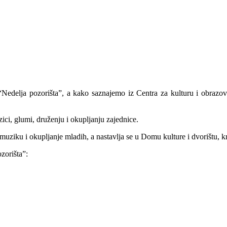
, “Nedelja pozorišta”, a kako saznajemo iz Centra za kulturu i obrazo
ci, glumi, druženju i okupljanju zajednice.
muziku i okupljanje mladih, a nastavlja se u Domu kulture i dvorištu, kr
orišta”: