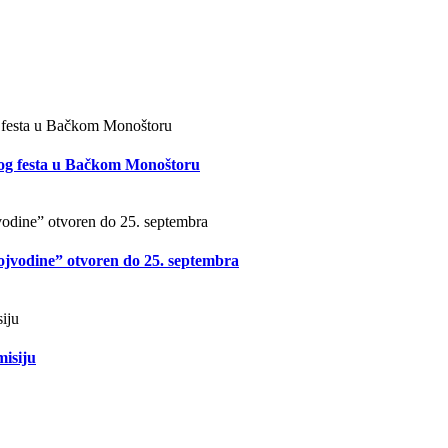
og festa u Bačkom Monoštoru
Vojvodine” otvoren do 25. septembra
misiju