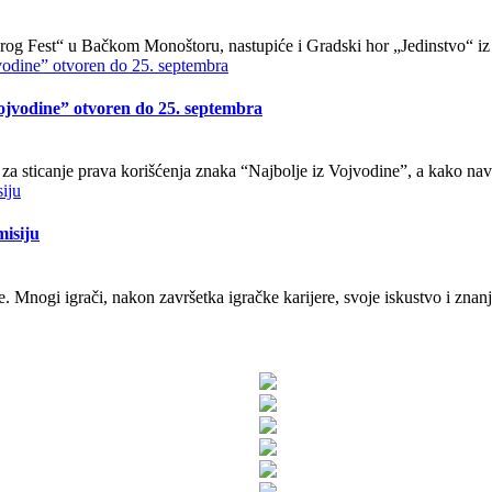
odrog Fest“ u Bačkom Monoštoru, nastupiće i Gradski hor „Jedinstvo“ i
Vojvodine” otvoren do 25. septembra
rs za sticanje prava korišćenja znaka “Najbolje iz Vojvodine”, a kako na
misiju
. Mnogi igrači, nakon završetka igračke karijere, svoje iskustvo i znan