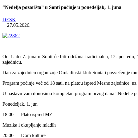
“Nedelja pozorišta” u Sonti počinje u ponedeljak, 1. juna
DESK
|
27.05.2026.
Od 1. do 7. juna u Sonti će biti održana tradicinalna, 12. po redu
zajednicu.
Dan za zajednicu organizuje Omladinski klub Sonta i posvećen je muzi
Program počinje već od 18 sati, na platou ispred Mesne zajednice, uz 
U nastavu vam donosimo kompletan program prvog dana “Nedelje poz
Ponedeljak, 1. jun
18:00 — Plato ispred MZ
Muzika i okupljanje mladih
20:00 — Dom kulture