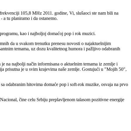
rekvenciji 105,8 MHz 2011. godine, Vi, slušaoci ste nam bili na
 - a tu planiramo i da ostanemo.
 programu, kao i najboljoj domaćoj pop i rok muzici.
emnih da u svakom trenutku prenesu novosti o najaktuelnijim
santnim temama, uz dozu kvalitetnog humora i pažljivo odabranih
 je na najbolji način informisana o aktuelnim temama iz zemlje i
ja prisutna je u svim krajevima naše zemlje. Gostujući u "Mojih 50",
i sa odabranim hitovima domaće pop i soft-rok muzike, osvaja na prvo
cional, čine celu Srbiju preplavljenom talasom pozitivne energije