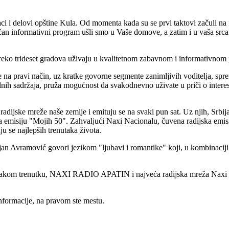
i delovi opštine Kula. Od momenta kada su se prvi taktovi začuli na f
ačan informativni program ušli smo u Vaše domove, a zatim i u vaša srca
 preko trideset gradova uživaju u kvalitetnom zabavnom i informativnom
 na pravi način, uz kratke govorne segmente zanimljivih voditelja, spr
ih sadržaja, pruža mogućnost da svakodnevno uživate u priči o intere
dijske mreže naše zemlje i emituju se na svaki pun sat. Uz njih, Srbija
 emisiju "Mojih 50". Zahvaljući Naxi Nacionalu, čuvena radijska emisi
aju se najlepših trenutaka života.
an Avramović govori jezikom "ljubavi i romantike" koji, u kombinacij
 svakom trenutku, NAXI RADIO APATIN i najveća radijska mreža Naxi Na
nformacije, na pravom ste mestu.