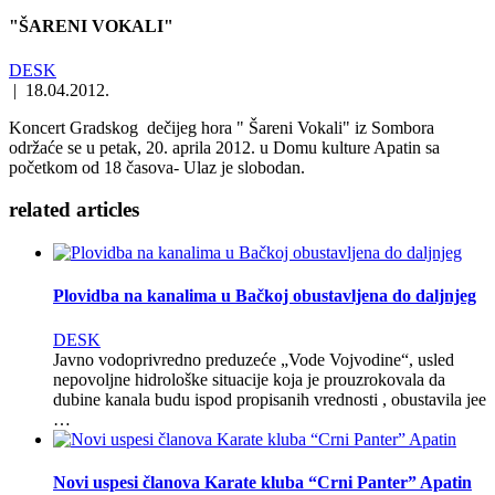
"ŠARENI VOKALI"
DESK
|
18.04.2012.
Koncert Gradskog dečijeg hora " Šareni Vokali" iz Sombora
održaće se u petak, 20. aprila 2012. u Domu kulture Apatin sa
početkom od 18 časova- Ulaz je slobodan.
related
articles
Plovidba na kanalima u Bačkoj obustavljena do daljnjeg
DESK
Javno vodoprivredno preduzeće „Vode Vojvodine“, usled
nepovoljne hidrološke situacije koja je prouzrokovala da
dubine kanala budu ispod propisanih vrednosti , obustavila jee
…
Novi uspesi članova Karate kluba “Crni Panter” Apatin