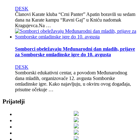
DESK
Članovi Karate kluba “Crni Panter” Apatin boravili su sedam
dana na Кarate kampu “Ravni Gaj” u Кniću nadomak
Кragujevca.Na …
Somborci obeležavaju Međunarodni dan mladih, prijave
za Somborske omladinske igre do 10. avgusta
DESK
Somborski edukativni centar, a povodom Međunarodnog
dana mladih, organizovaće 12. avgusta Somborske
omladinske igre. Kako najavljuju, u okviru ovog događaja,
prisutne očekuje …
Prijatelji