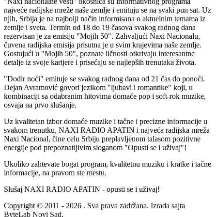
"Naxi nacionalne vesti" okosnica su informativnog programa
najveće radijske mreže naše zemlje i emituju se na svaki pun sat. Uz
njih, Srbija je na najbolji način informisana o aktuelnim temama iz
zemlje i sveta. Termin od 18 do 19 časova svakog radnog dana
rezervisan je za emisiju "Mojih 50". Zahvaljući Naxi Nacionalu,
čuvena radijska emisija prisutna je u svim krajevima naše zemlje.
Gostujući u "Mojih 50", poznate ličnosti otkrivaju interesantne
detalje iz svoje karijere i prisećaju se najlepših trenutaka života.
"Dodir noći" emituje se svakog radnog dana od 21 čas do ponoći.
Dejan Avramović govori jezikom "ljubavi i romantike" koji, u
kombinaciji sa odabranim hitovima domaće pop i soft-rok muzike,
osvaja na prvo slušanje.
Uz kvalitetan izbor domaće muzike i tačne i precizne informacije u
svakom trenutku, NAXI RADIO APATIN i najveća radijska mreža
Naxi Nacional, čine celu Srbiju preplavljenom talasom pozitivne
energije pod prepoznatljivim sloganom "Opusti se i uživaj"!
Ukoliko zahtevate bogat program, kvalitetnu muziku i kratke i tačne
informacije, na pravom ste mestu.
Slušaj NAXI RADIO APATIN - opusti se i uživaj!
Copyright © 2011 - 2026 . Sva prava zadržana. Izrada sajta
ByteLab Novi Sad.