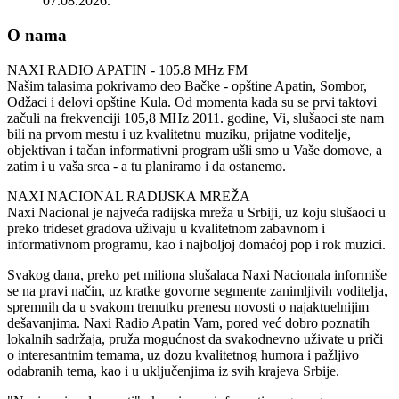
07.08.2026.
O nama
NAXI RADIO APATIN - 105.8 MHz FM
Našim talasima pokrivamo deo Bačke - opštine Apatin, Sombor,
Odžaci i delovi opštine Kula. Od momenta kada su se prvi taktovi
začuli na frekvenciji 105,8 MHz 2011. godine, Vi, slušaoci ste nam
bili na prvom mestu i uz kvalitetnu muziku, prijatne voditelje,
objektivan i tačan informativni program ušli smo u Vaše domove, a
zatim i u vaša srca - a tu planiramo i da ostanemo.
NAXI NACIONAL RADIJSKA MREŽA
Naxi Nacional je najveća radijska mreža u Srbiji, uz koju slušaoci u
preko trideset gradova uživaju u kvalitetnom zabavnom i
informativnom programu, kao i najboljoj domaćoj pop i rok muzici.
Svakog dana, preko pet miliona slušalaca Naxi Nacionala informiše
se na pravi način, uz kratke govorne segmente zanimljivih voditelja,
spremnih da u svakom trenutku prenesu novosti o najaktuelnijim
dešavanjima. Naxi Radio Apatin Vam, pored već dobro poznatih
lokalnih sadržaja, pruža mogućnost da svakodnevno uživate u priči
o interesantnim temama, uz dozu kvalitetnog humora i pažljivo
odabranih tema, kao i u uključenjima iz svih krajeva Srbije.