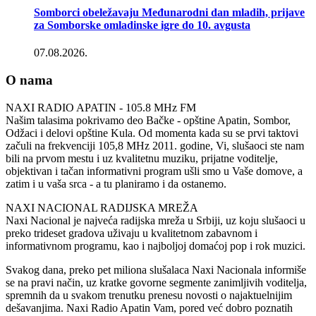
Somborci obeležavaju Međunarodni dan mladih, prijave
za Somborske omladinske igre do 10. avgusta
07.08.2026.
O nama
NAXI RADIO APATIN - 105.8 MHz FM
Našim talasima pokrivamo deo Bačke - opštine Apatin, Sombor,
Odžaci i delovi opštine Kula. Od momenta kada su se prvi taktovi
začuli na frekvenciji 105,8 MHz 2011. godine, Vi, slušaoci ste nam
bili na prvom mestu i uz kvalitetnu muziku, prijatne voditelje,
objektivan i tačan informativni program ušli smo u Vaše domove, a
zatim i u vaša srca - a tu planiramo i da ostanemo.
NAXI NACIONAL RADIJSKA MREŽA
Naxi Nacional je najveća radijska mreža u Srbiji, uz koju slušaoci u
preko trideset gradova uživaju u kvalitetnom zabavnom i
informativnom programu, kao i najboljoj domaćoj pop i rok muzici.
Svakog dana, preko pet miliona slušalaca Naxi Nacionala informiše
se na pravi način, uz kratke govorne segmente zanimljivih voditelja,
spremnih da u svakom trenutku prenesu novosti o najaktuelnijim
dešavanjima. Naxi Radio Apatin Vam, pored već dobro poznatih