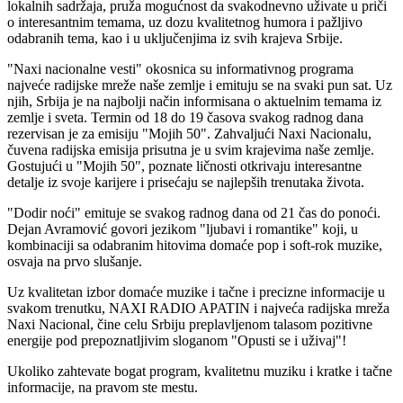
lokalnih sadržaja, pruža mogućnost da svakodnevno uživate u priči
o interesantnim temama, uz dozu kvalitetnog humora i pažljivo
odabranih tema, kao i u uključenjima iz svih krajeva Srbije.
"Naxi nacionalne vesti" okosnica su informativnog programa
najveće radijske mreže naše zemlje i emituju se na svaki pun sat. Uz
njih, Srbija je na najbolji način informisana o aktuelnim temama iz
zemlje i sveta. Termin od 18 do 19 časova svakog radnog dana
rezervisan je za emisiju "Mojih 50". Zahvaljući Naxi Nacionalu,
čuvena radijska emisija prisutna je u svim krajevima naše zemlje.
Gostujući u "Mojih 50", poznate ličnosti otkrivaju interesantne
detalje iz svoje karijere i prisećaju se najlepših trenutaka života.
"Dodir noći" emituje se svakog radnog dana od 21 čas do ponoći.
Dejan Avramović govori jezikom "ljubavi i romantike" koji, u
kombinaciji sa odabranim hitovima domaće pop i soft-rok muzike,
osvaja na prvo slušanje.
Uz kvalitetan izbor domaće muzike i tačne i precizne informacije u
svakom trenutku, NAXI RADIO APATIN i najveća radijska mreža
Naxi Nacional, čine celu Srbiju preplavljenom talasom pozitivne
energije pod prepoznatljivim sloganom "Opusti se i uživaj"!
Ukoliko zahtevate bogat program, kvalitetnu muziku i kratke i tačne
informacije, na pravom ste mestu.