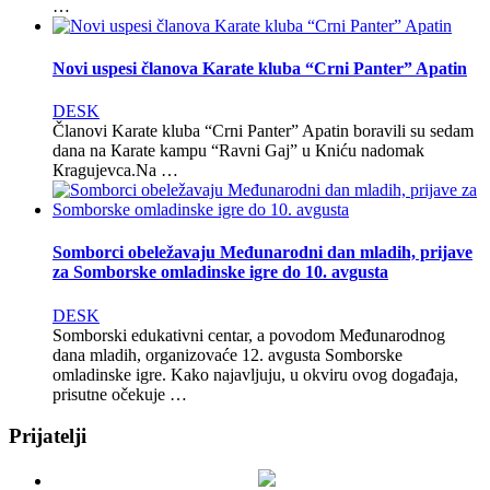
…
Novi uspesi članova Karate kluba “Crni Panter” Apatin
DESK
Članovi Karate kluba “Crni Panter” Apatin boravili su sedam
dana na Кarate kampu “Ravni Gaj” u Кniću nadomak
Кragujevca.Na …
Somborci obeležavaju Međunarodni dan mladih, prijave
za Somborske omladinske igre do 10. avgusta
DESK
Somborski edukativni centar, a povodom Međunarodnog
dana mladih, organizovaće 12. avgusta Somborske
omladinske igre. Kako najavljuju, u okviru ovog događaja,
prisutne očekuje …
Prijatelji