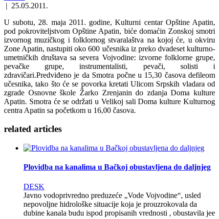
|
25.05.2011.
U subotu, 28. maja 2011. godine, Kulturni centar Opštine Apatin,
pod pokroviteljstvom Opštine Apatin, biće domaćin Zonskoj smotri
izvornog muzičkog i folklornog stvaralaštva na kojoj će, u okviru
Zone Apatin, nastupiti oko 600 učesnika iz preko dvadeset kulturno-
umetničkih društava sa severa Vojvodine: izvorne folklorne grupe,
pevačke grupe, instrumentalisti, pevači, solisti i
zdravičari.Predviđeno je da Smotra počne u 15,30 časova defileom
učesnika, tako što će se povorka kretati Ulicom Srpskih vladara od
zgrade Osnovne škole Žarko Zrenjanin do zdanja Doma kulture
Apatin. Smotra će se održati u Velikoj sali Doma kulture Kulturnog
centra Apatin sa početkom u 16,00 časova.
related
articles
Plovidba na kanalima u Bačkoj obustavljena do daljnjeg
DESK
Javno vodoprivredno preduzeće „Vode Vojvodine“, usled
nepovoljne hidrološke situacije koja je prouzrokovala da
dubine kanala budu ispod propisanih vrednosti , obustavila jee