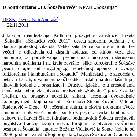
U Sonti održano „10. Šokačko veče“ KPZH „Šokadija“
DESK | Izvor: Ivan Andrašić
|
22.11.2011.
Jubilarna manifestacija Kulturno prosvjetne zajednice Hrvata
„Šokadija“ „Šokačko veče 2011“, deseta zaredom, održana je u
danima proteklog vikenda. Velika sala Doma kulture u Sonti dve
večeri je odjekivala od glasnih aplauza, od sitnog veza žica
tamburica, od podvikivanja i pesme cura i momaka u starinskim
narodnim nošnjama i na kraju završne slike koreografije
Šokačke
pisme i igre,
od dugotrajnog frenetičnog aplauza i ovacija
folklorašima i tamburašima „Šokadije“. Manifestacija je započela u
petak u 17 sati, otvaranjem izložbe slika nastalih na dosadašnjih pet
likovnih kolonija u organizaciji Društva. Izložbu je u prostorijama
sonćanske biblioteke otvorio predsednik „Šokadije“ prof. Zvonko
Tadijan, uz prisustvo nekoliko slikara, učesnika ovogodišnje
kolonije, među kojima su bili i Somborci Stipan Kovač i Milorad
Rađenović – Đene. U večernjim satima, u okviru programa „Veče
tamburice i ikavice“ publici su kroz pesmu, svirku tamburaša i
stihove na ikavici članovi društava podunavskih Šokaca predstavili
bogatstvo tradicije svojih mesta. Program je otvoren svečanom
pesmom „Šokadija“ autorice Božane Vidaković iz Sonte, koja je od
2008. godine i zajedničkog projekta „Tragovi Šokaca od Gradovrha