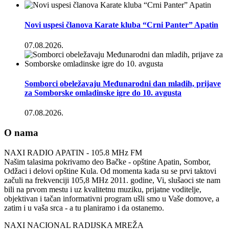
Novi uspesi članova Karate kluba “Crni Panter” Apatin
07.08.2026.
Somborci obeležavaju Međunarodni dan mladih, prijave
za Somborske omladinske igre do 10. avgusta
07.08.2026.
O nama
NAXI RADIO APATIN - 105.8 MHz FM
Našim talasima pokrivamo deo Bačke - opštine Apatin, Sombor,
Odžaci i delovi opštine Kula. Od momenta kada su se prvi taktovi
začuli na frekvenciji 105,8 MHz 2011. godine, Vi, slušaoci ste nam
bili na prvom mestu i uz kvalitetnu muziku, prijatne voditelje,
objektivan i tačan informativni program ušli smo u Vaše domove, a
zatim i u vaša srca - a tu planiramo i da ostanemo.
NAXI NACIONAL RADIJSKA MREŽA