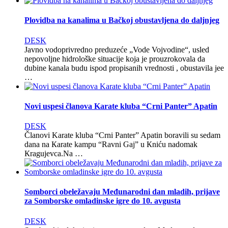
Plovidba na kanalima u Bačkoj obustavljena do daljnjeg
DESK
Javno vodoprivredno preduzeće „Vode Vojvodine“, usled
nepovoljne hidrološke situacije koja je prouzrokovala da
dubine kanala budu ispod propisanih vrednosti , obustavila jee
…
Novi uspesi članova Karate kluba “Crni Panter” Apatin
DESK
Članovi Karate kluba “Crni Panter” Apatin boravili su sedam
dana na Кarate kampu “Ravni Gaj” u Кniću nadomak
Кragujevca.Na …
Somborci obeležavaju Međunarodni dan mladih, prijave
za Somborske omladinske igre do 10. avgusta
DESK