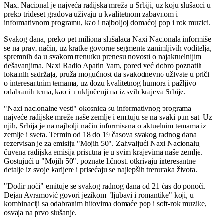
Naxi Nacional je najveća radijska mreža u Srbiji, uz koju slušaoci u
preko trideset gradova uživaju u kvalitetnom zabavnom i
informativnom programu, kao i najboljoj domaćoj pop i rok muzici.
Svakog dana, preko pet miliona slušalaca Naxi Nacionala informiše
se na pravi način, uz kratke govorne segmente zanimljivih voditelja,
spremnih da u svakom trenutku prenesu novosti o najaktuelnijim
dešavanjima. Naxi Radio Apatin Vam, pored već dobro poznatih
lokalnih sadržaja, pruža mogućnost da svakodnevno uživate u priči
o interesantnim temama, uz dozu kvalitetnog humora i pažljivo
odabranih tema, kao i u uključenjima iz svih krajeva Srbije.
"Naxi nacionalne vesti" okosnica su informativnog programa
najveće radijske mreže naše zemlje i emituju se na svaki pun sat. Uz
njih, Srbija je na najbolji način informisana o aktuelnim temama iz
zemlje i sveta. Termin od 18 do 19 časova svakog radnog dana
rezervisan je za emisiju "Mojih 50". Zahvaljući Naxi Nacionalu,
čuvena radijska emisija prisutna je u svim krajevima naše zemlje.
Gostujući u "Mojih 50", poznate ličnosti otkrivaju interesantne
detalje iz svoje karijere i prisećaju se najlepših trenutaka života.
"Dodir noći" emituje se svakog radnog dana od 21 čas do ponoći.
Dejan Avramović govori jezikom "ljubavi i romantike" koji, u
kombinaciji sa odabranim hitovima domaće pop i soft-rok muzike,
osvaja na prvo slušanje.