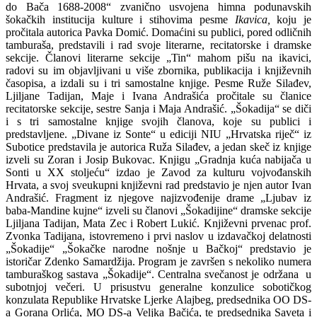
do Bača 1688-2008“ zvanično usvojena himna podunavskih
šokačkih institucija kulture i stihovima pesme
Ikavica,
koju je
pročitala autorica Pavka Domić. Domaćini su publici, pored odličnih
tamburaša, predstavili i rad svoje literarne, recitatorske i dramske
sekcije. Članovi literarne sekcije „Tin“ mahom pišu na ikavici,
radovi su im objavljivani u više zbornika, publikacija i književnih
časopisa, a izdali su i tri samostalne knjige. Pesme Ruže Silađev,
Ljiljane Tadijan, Maje i Ivana Andrašića pročitale su članice
recitatorske sekcije, sestre Sanja i Maja Andrašić. „Šokadija“ se diči
i s tri samostalne knjige svojih članova, koje su publici i
predstavljene. „Divane iz Sonte“ u ediciji NIU „Hrvatska riječ“ iz
Subotice predstavila je autorica Ruža Silađev, a jedan skeč iz knjige
izveli su Zoran i Josip Bukovac. Knjigu „Gradnja kuća nabijača u
Sonti u XX stoljeću“ izdao je Zavod za kulturu vojvođanskih
Hrvata, a svoj sveukupni književni rad predstavio je njen autor Ivan
Andrašić. Fragment iz njegove najizvođenije drame „Ljubav iz
baba-Mandine kujne“ izveli su članovi „Šokadijine“ dramske sekcije
Ljiljana Tadijan, Mata Zec i Robert Lukić. Književni prvenac prof.
Zvonka Tadijana, istovremeno i prvi naslov u izdavačkoj delatnosti
„Šokadije“ „Šokačke narodne nošnje u Bačkoj“ predstavio je
istoričar Zdenko Samardžija. Program je završen s nekoliko numera
tamburaškog sastava „Šokadije“. Centralna svečanost je održana u
subotnjoj večeri. U prisustvu generalne konzulice sobotičkog
konzulata Republike Hrvatske Ljerke Alajbeg, predsednika OO DS-
a Gorana Orlića, MO DS-a Veljka Bačića, te predsednika Saveta i