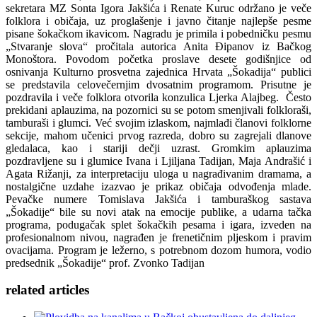
sekretara MZ Sonta Igora Jakšića i Renate Kuruc održano je veče
folklora i običaja, uz proglašenje i javno čitanje najlepše pesme
pisane šokačkom ikavicom. Nagradu je primila i pobedničku pesmu
„Stvaranje slova“ pročitala autorica Anita Đipanov iz Bačkog
Monoštora. Povodom početka proslave desete godišnjice od
osnivanja Kulturno prosvetna zajednica Hrvata „Šokadija“ publici
se predstavila celovečernjim dvosatnim programom. Prisutne je
pozdravila i veče folklora otvorila konzulica Ljerka Alajbeg. Često
prekidani aplauzima, na pozornici su se potom smenjivali folkloraši,
tamburaši i glumci. Već svojim izlaskom, najmlađi članovi folklorne
sekcije, mahom učenici prvog razreda, dobro su zagrejali dlanove
gledalaca, kao i stariji dečji uzrast. Gromkim aplauzima
pozdravljene su i glumice Ivana i Ljiljana Tadijan, Maja Andrašić i
Agata Rižanji, za interpretaciju uloga u nagrađivanim dramama, a
nostalgične uzdahe izazvao je prikaz običaja odvođenja mlade.
Pevačke numere Tomislava Jakšića i tamburaškog sastava
„Šokadije“ bile su novi atak na emocije publike, a udarna tačka
programa, podugačak splet šokačkih pesama i igara, izveden na
profesionalnom nivou, nagrađen je frenetičnim pljeskom i pravim
ovacijama. Program je ležerno, s potrebnom dozom humora, vodio
predsednik „Šokadije“ prof. Zvonko Tadijan
related
articles