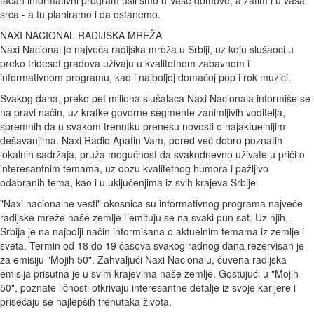
tačan informativni program ušli smo u Vaše domove, a zatim i u vaša
srca - a tu planiramo i da ostanemo.
NAXI NACIONAL RADIJSKA MREŽA
Naxi Nacional je najveća radijska mreža u Srbiji, uz koju slušaoci u
preko trideset gradova uživaju u kvalitetnom zabavnom i
informativnom programu, kao i najboljoj domaćoj pop i rok muzici.
Svakog dana, preko pet miliona slušalaca Naxi Nacionala informiše se
na pravi način, uz kratke govorne segmente zanimljivih voditelja,
spremnih da u svakom trenutku prenesu novosti o najaktuelnijim
dešavanjima. Naxi Radio Apatin Vam, pored već dobro poznatih
lokalnih sadržaja, pruža mogućnost da svakodnevno uživate u priči o
interesantnim temama, uz dozu kvalitetnog humora i pažljivo
odabranih tema, kao i u uključenjima iz svih krajeva Srbije.
"Naxi nacionalne vesti" okosnica su informativnog programa najveće
radijske mreže naše zemlje i emituju se na svaki pun sat. Uz njih,
Srbija je na najbolji način informisana o aktuelnim temama iz zemlje i
sveta. Termin od 18 do 19 časova svakog radnog dana rezervisan je
za emisiju "Mojih 50". Zahvaljući Naxi Nacionalu, čuvena radijska
emisija prisutna je u svim krajevima naše zemlje. Gostujući u "Mojih
50", poznate ličnosti otkrivaju interesantne detalje iz svoje karijere i
prisećaju se najlepših trenutaka života.