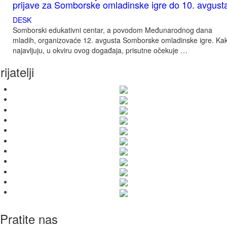
prijave za Somborske omladinske igre do 10. avgust
DESK
Somborski edukativni centar, a povodom Međunarodnog dana
mladih, organizovaće 12. avgusta Somborske omladinske igre. Ka
najavljuju, u okviru ovog događaja, prisutne očekuje …
rijatelji
Pratite nas