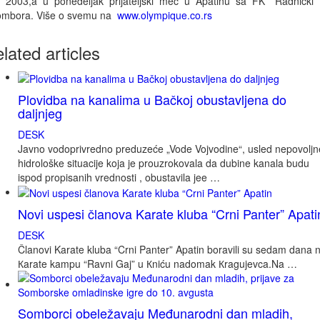
 2003,a u ponedeljak prijateljski mec u Apatinu sa FK ''Radnicki''
mbora. Više o svemu na
www.olympique.co.rs
elated
articles
Plovidba na kanalima u Bačkoj obustavljena do
daljnjeg
DESK
Javno vodoprivredno preduzeće „Vode Vojvodine“, usled nepovoljn
hidrološke situacije koja je prouzrokovala da dubine kanala budu
ispod propisanih vrednosti , obustavila jee …
Novi uspesi članova Karate kluba “Crni Panter” Apati
DESK
Članovi Karate kluba “Crni Panter” Apatin boravili su sedam dana 
Кarate kampu “Ravni Gaj” u Кniću nadomak Кragujevca.Na …
Somborci obeležavaju Međunarodni dan mladih,