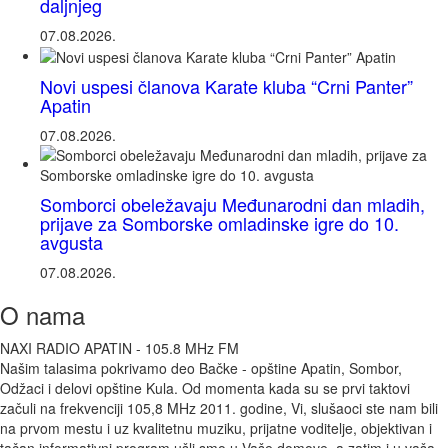
daljnjeg
07.08.2026.
Novi uspesi članova Karate kluba “Crni Panter”
Apatin
07.08.2026.
Somborci obeležavaju Međunarodni dan mladih,
prijave za Somborske omladinske igre do 10.
avgusta
07.08.2026.
O nama
NAXI RADIO APATIN - 105.8 MHz FM
Našim talasima pokrivamo deo Bačke - opštine Apatin, Sombor,
Odžaci i delovi opštine Kula. Od momenta kada su se prvi taktovi
začuli na frekvenciji 105,8 MHz 2011. godine, Vi, slušaoci ste nam bili
na prvom mestu i uz kvalitetnu muziku, prijatne voditelje, objektivan i