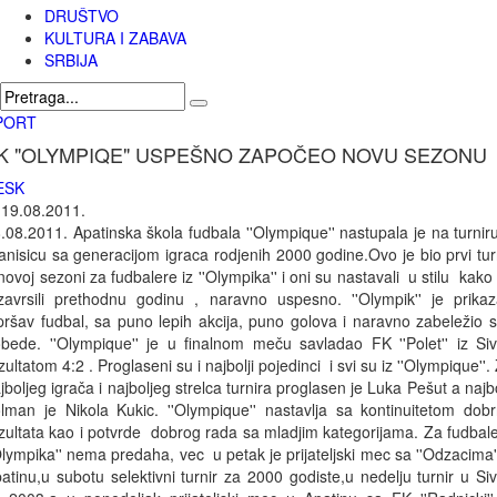
DRUŠTVO
KULTURA I ZABAVA
SRBIJA
PORT
K "OLYMPIQE" USPEŠNO ZAPOČEO NOVU SEZONU
ESK
|
19.08.2011.
.08.2011. Apatinska škola fudbala ''Olympique'' nastupala je na turnir
anisicu sa generacijom igraca rodjenih 2000 godine.Ovo je bio prvi tur
novoj sezoni za fudbalere iz ''Olympika'' i oni su nastavali u stilu kako
zavrsili prethodnu godinu , naravno uspesno. ''Olympik'' je prika
pršav fudbal, sa puno lepih akcija, puno golova i naravno zabeležio 
bede. ''Olympique'' je u finalnom meču savladao FK ''Polet'' iz Si
zultatom 4:2 . Proglaseni su i najbolji pojedinci i svi su iz ''Olympique''.
jboljeg igrača i najboljeg strelca turnira proglasen je Luka Pešut a najbo
lman je Nikola Kukic. ''Olympique'' nastavlja sa kontinuitetom dobr
zultata kao i potvrde dobrog rada sa mladjim kategorijama. Za fudbal
Olympika'' nema predaha, vec u petak je prijateljski mec sa ''Odzacima'
atinu,u subotu selektivni turnir za 2000 godiste,u nedelju turnir u Si