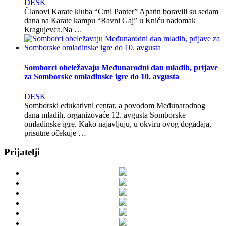
DESK
Članovi Karate kluba “Crni Panter” Apatin boravili su sedam
dana na Кarate kampu “Ravni Gaj” u Кniću nadomak
Кragujevca.Na …
Somborci obeležavaju Međunarodni dan mladih, prijave
za Somborske omladinske igre do 10. avgusta
DESK
Somborski edukativni centar, a povodom Međunarodnog
dana mladih, organizovaće 12. avgusta Somborske
omladinske igre. Kako najavljuju, u okviru ovog događaja,
prisutne očekuje …
Prijatelji