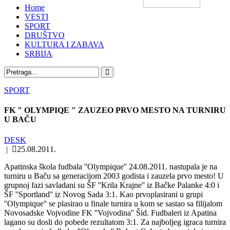
Home
VESTI
SPORT
DRUŠTVO
KULTURA I ZABAVA
SRBIJA
SPORT
FK " OLYMPIQE " ZAUZEO PRVO MESTO NA TURNIRU
U BAČU
DESK
|
25.08.2011.
Apatinska škola fudbala ''Olympique'' 24.08.2011. nastupala je na
turniru u Baču sa generacijom 2003 godista i zauzela prvo mesto! U
grupnoj fazi savladani su ŠF ''Krila Krajne'' iz Bačke Palanke 4:0 i
ŠF ''Sportland'' iz Novog Sada 3:1. Kao prvoplasirani u grupi
''Olympique'' se plasirao u finale turnira u kom se sastao sa filijalom
Novosadske Vojvodine FK ''Vojvodina'' Šid. Fudbaleri iz Apatina
lagano su dosli do pobede rezultatom 3:1. Za najboljeg igraca turnira