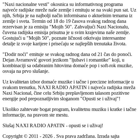
"Naxi nacionalne vesti" okosnica su informativnog programa
najveće radijske mreže naše zemlje i emituju se na svaki pun sat. Uz
njih, Srbija je na najbolji način informisana o aktuelnim temama iz
zemlje i sveta. Termin od 18 do 19 časova svakog radnog dana
rezervisan je za emisiju "Mojih 50". Zahvaljući Naxi Nacionalu,
čuvena radijska emisija prisutna je u svim krajevima naše zemlje.
Gostujući u "Mojih 50", poznate ličnosti otkrivaju interesantne
detalje iz svoje karijere i prisećaju se najlepših trenutaka života.
"Dodir noći" emituje se svakog radnog dana od 21 čas do ponoći.
Dejan Avramović govori jezikom "ljubavi i romantike" koji, u
kombinaciji sa odabranim hitovima domaće pop i soft-rok muzike,
osvaja na prvo slušanje.
Uz kvalitetan izbor domaće muzike i tačne i precizne informacije u
svakom trenutku, NAXI RADIO APATIN i najveća radijska mreža
Naxi Nacional, čine celu Srbiju preplavljenom talasom pozitivne
energije pod prepoznatljivim sloganom "Opusti se i uživaj"!
Ukoliko zahtevate bogat program, kvalitetnu muziku i kratke i tačne
informacije, na pravom ste mestu.
Slušaj NAXI RADIO APATIN - opusti se i uživaj!
Copyright © 2011 - 2026 . Sva prava zadržana. Izrada sajta