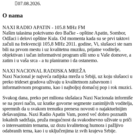
07.08.2026.
O nama
NAXI RADIO APATIN - 105.8 MHz FM
Našim talasima pokrivamo deo Bačke - opštine Apatin, Sombor,
Odžaci i delovi opštine Kula. Od momenta kada su se prvi taktovi
začuli na frekvenciji 105,8 MHz 2011. godine, Vi, slušaoci ste nam
bili na prvom mestu i uz kvalitetnu muziku, prijatne voditelje,
objektivan i tačan informativni program ušli smo u Vaše domove, a
zatim i u vaša srca - a tu planiramo i da ostanemo.
NAXI NACIONAL RADIJSKA MREŽA
Naxi Nacional je najveća radijska mreža u Srbiji, uz koju slušaoci u
preko trideset gradova uživaju u kvalitetnom zabavnom i
informativnom programu, kao i najboljoj domaćoj pop i rok muzici.
Svakog dana, preko pet miliona slušalaca Naxi Nacionala informiše
se na pravi način, uz kratke govorne segmente zanimljivih voditelja,
spremnih da u svakom trenutku prenesu novosti o najaktuelnijim
dešavanjima. Naxi Radio Apatin Vam, pored već dobro poznatih
lokalnih sadržaja, pruža mogućnost da svakodnevno uživate u priči
o interesantnim temama, uz dozu kvalitetnog humora i pažljivo
odabranih tema, kao i u uključenjima iz svih krajeva Srbije.