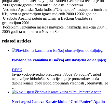
proglasane je fudbaler ''Olympka'' Robert Geler,treba reci da je on
2004 godiste,godinu dana mladji od ostalih ucesnika.
Već sutra Apatinska škola fudbala''Olympique'' nastupa na turniru u
Klajicevu sa generacijom igraca rodjenih 2000 i 2002 godine.
U subotu Apatinci putuju na turnir u Bačkom Gradistu sa
generacijom 2001.
Početkom Septembra meseca nastupice i najmladja selekcija 2004 i
2005 godista na turniru u Novom Sadu.
related
articles
Plovidba na kanalima u Bačkoj obustavljena do daljnjeg
DESK
Javno vodoprivredno preduzeće „Vode Vojvodine“, usled
nepovoljne hidrološke situacije koja je prouzrokovala da
dubine kanala budu ispod propisanih vrednosti , obustavila jee
…
Novi uspesi članova Karate kluba “Crni Panter” Apatin