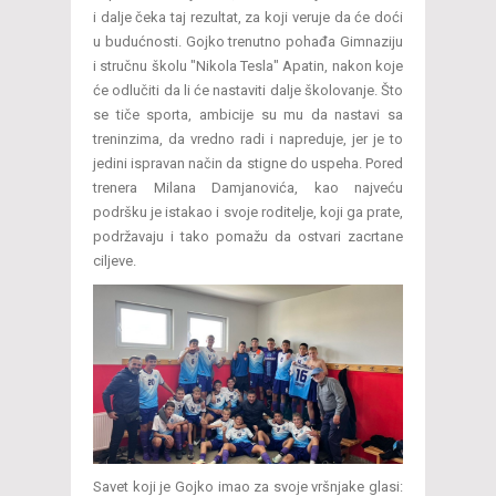
i dalje čeka taj rezultat, za koji veruje da će doći
u budućnosti. Gojko trenutno pohađa Gimnaziju
i stručnu školu "Nikola Tesla" Apatin, nakon koje
će odlučiti da li će nastaviti dalje školovanje. Što
se tiče sporta, ambicije su mu da nastavi sa
treninzima, da vredno radi i napreduje, jer je to
jedini ispravan način da stigne do uspeha. Pored
trenera Milana Damjanovića, kao najveću
podršku je istakao i svoje roditelje, koji ga prate,
podržavaju i tako pomažu da ostvari zacrtane
ciljeve.
Savet koji je Gojko imao za svoje vršnjake glasi: