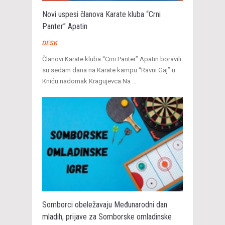
Novi uspesi članova Karate kluba “Crni
Panter” Apatin
DESK
Članovi Karate kluba “Crni Panter” Apatin boravili
su sedam dana na Кarate kampu “Ravni Gaj” u
Кniću nadomak Кragujevca.Na …
Somborci obeležavaju Međunarodni dan
mladih, prijave za Somborske omladinske