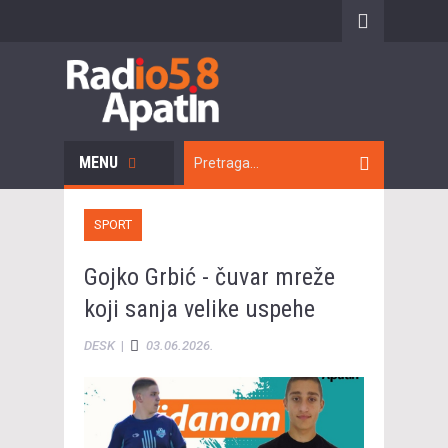
MENU
SPORT
Gojko Grbić - čuvar mreže
koji sanja velike uspehe
DESK
|
03.06.2026.