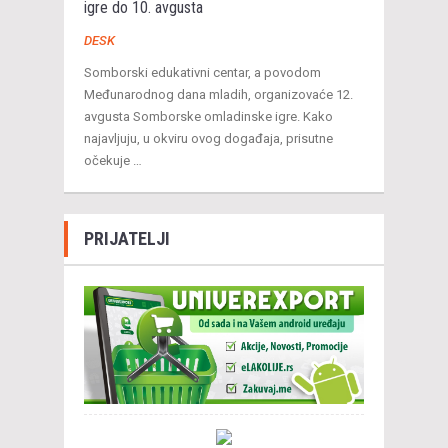
igre do 10. avgusta
DESK
Somborski edukativni centar, a povodom
Međunarodnog dana mladih, organizovaće 12.
avgusta Somborske omladinske igre. Kako
najavljuju, u okviru ovog događaja, prisutne
očekuje …
PRIJATELJI