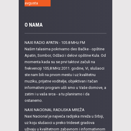
O NAMA
NAXI RADIO APATIN - 105.8 MHz FM
Našim talasima pokrivamo deo Bačke - opštine
Apatin, Sombor, Odžaci i delovi opštine Kula. Od
momenta kada su se prvi taktovi začuli na
frekvenciji 105,8 MHz 2011. godine, Vi, slušaoci
ste nam bili na prvom mestu i uz kvalitetnu
muziku, prijatne voditelje, objektivan i tačan
informativni program ušli smo u Vaše domove, a
zatim i u vaša srca - a tu planiramo i da
ostanemo.
NAXI NACIONAL RADIJSKA MREŽA
Naxi Nacional je najveća radijska mreža u Srbiji,
uz koju slušaoci u preko trideset gradova
uživaju u kvalitetnom zabavnom i informativnom