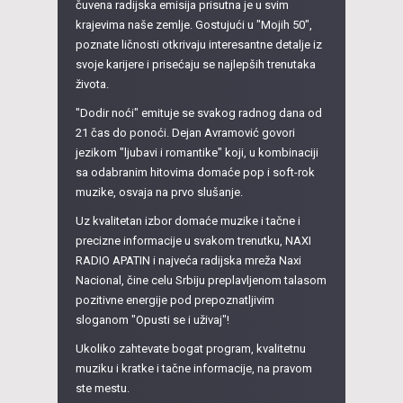
čuvena radijska emisija prisutna je u svim
krajevima naše zemlje. Gostujući u "Mojih 50",
poznate ličnosti otkrivaju interesantne detalje iz
svoje karijere i prisećaju se najlepših trenutaka
života.
"Dodir noći" emituje se svakog radnog dana od
21 čas do ponoći. Dejan Avramović govori
jezikom "ljubavi i romantike" koji, u kombinaciji
sa odabranim hitovima domaće pop i soft-rok
muzike, osvaja na prvo slušanje.
Uz kvalitetan izbor domaće muzike i tačne i
precizne informacije u svakom trenutku, NAXI
RADIO APATIN i najveća radijska mreža Naxi
Nacional, čine celu Srbiju preplavljenom talasom
pozitivne energije pod prepoznatljivim
sloganom "Opusti se i uživaj"!
Ukoliko zahtevate bogat program, kvalitetnu
muziku i kratke i tačne informacije, na pravom
ste mestu.