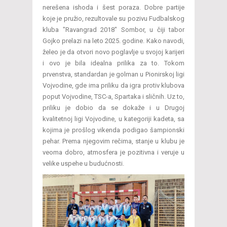
nerešena ishoda i šest poraza. Dobre partije
koje je pružio, rezultovale su pozivu Fudbalskog
kluba "Ravangrad 2018" Sombor, u čiji tabor
Gojko prelazi na leto 2025. godine. Kako navodi,
želeo je da otvori novo poglavlje u svojoj karijeri
i ovo je bila idealna prilika za to. Tokom
prvenstva, standardan je golman u Pionirskoj ligi
Vojvodine, gde ima priliku da igra protiv klubova
poput Vojvodine, TSC-a, Spartaka i sličnih. Uz to,
priliku je dobio da se dokaže i u Drugoj
kvalitetnoj ligi Vojvodine, u kategoriji kadeta, sa
kojima je prošlog vikenda podigao šampionski
pehar. Prema njegovim rečima, stanje u klubu je
veoma dobro, atmosfera je pozitivna i veruje u
velike uspehe u budućnosti.