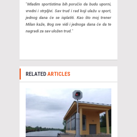
"
Mladim sportistima bih poručio da budu uporni,
vredni i strpljivi. Sav trud i rad koji ulažu u sport,
jednog dana će se isplatiti. Kao što moj trener
Milan kaže, Bog sve vidi i jednoga dana će da te
nagradi za sav uložen trud.
"
RELATED
ARTICLES