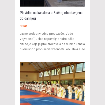
Plovidba na kanalima u Bačkoj obustavljena
do daljnjeg
DESK
Javno vodoprivredno preduzeće „Vode
Vojvodine“, usled nepovoljne hidrološke
situacije koja je prouzrokovala da dubine kanala
budu ispod propisanih vrednosti , obustavila jee
…