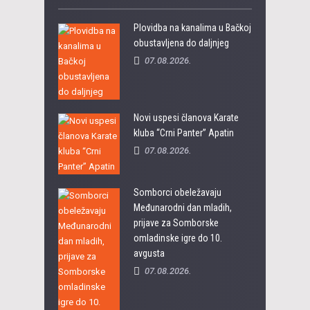
Plovidba na kanalima u Bačkoj
obustavljena do daljnjeg
07.08.2026.
Novi uspesi članova Karate
kluba “Crni Panter” Apatin
07.08.2026.
Somborci obeležavaju
Međunarodni dan mladih,
prijave za Somborske
omladinske igre do 10.
avgusta
07.08.2026.