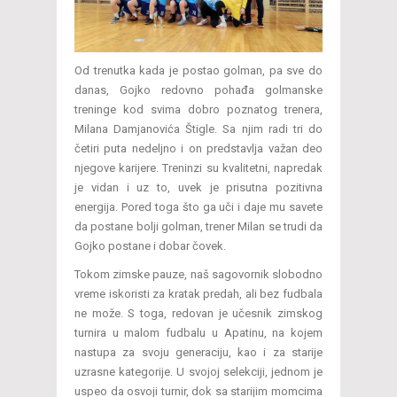
Od trenutka kada je postao golman, pa sve do
danas, Gojko redovno pohađa golmanske
treninge kod svima dobro poznatog trenera,
Milana Damjanovića Štigle. Sa njim radi tri do
četiri puta nedeljno i on predstavlja važan deo
njegove karijere. Treninzi su kvalitetni, napredak
je vidan i uz to, uvek je prisutna pozitivna
energija. Pored toga što ga uči i daje mu savete
da postane bolji golman, trener Milan se trudi da
Gojko postane i dobar čovek.
Tokom zimske pauze, naš sagovornik slobodno
vreme iskoristi za kratak predah, ali bez fudbala
ne može. S toga, redovan je učesnik zimskog
turnira u malom fudbalu u Apatinu, na kojem
nastupa za svoju generaciju, kao i za starije
uzrasne kategorije. U svojoj selekciji, jednom je
uspeo da osvoji turnir, dok sa starijim momcima