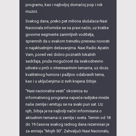
programu, kao i najboljoj domaćoj pop i rok
muzici.
Svakog dana, preko pet miliona slušalaca Naxi
Nacionala informiše se na pravi način, uz kratke
govorne segmente zanimljivih voditelja,
spremnih da u svakom trenutku prenesu novosti
o najaktuelnijim dešavanjima. Naxi Radio Apatin
Vam, pored već dobro poznatih lokalnih
sadržaja, pruža mogućnost da svakodnevno
uživate u priči o interesantnim temama, uz dozu
kvalitetnog humora i pažljivo odabranih tema,
kao i u uključenjima iz svih krajeva Srbije.
"Naxi nacionalne vesti" okosnica su
informativnog programa najveće radijske mreže
naše zemlje i emituju se na svaki pun sat. Uz
njih, Srbija je na najbolji način informisana o
aktuelnim temama iz zemlje i sveta. Termin od 18
do 19 časova svakog radnog dana rezervisan je
za emisiju "Mojih 50". Zahvaljući Naxi Nacionalu,