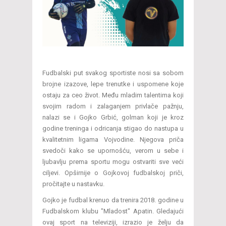
Fudbalski put svakog sportiste nosi sa sobom
brojne izazove, lepe trenutke i uspomene koje
ostaju za ceo život. Među mladim talentima koji
svojim radom i zalaganjem privlače pažnju,
nalazi se i Gojko Grbić, golman koji je kroz
godine treninga i odricanja stigao do nastupa u
kvalitetnim ligama Vojvodine. Njegova priča
svedoči kako se upornošću, verom u sebe i
ljubavlju prema sportu mogu ostvariti sve veći
ciljevi. Opširnije o Gojkovoj fudbalskoj priči,
pročitajte u nastavku.
Gojko je fudbal krenuo da trenira 2018. godine u
Fudbalskom klubu "Mladost" Apatin. Gledajući
ovaj sport na televiziji, izrazio je želju da