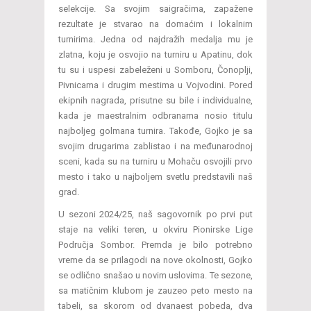
selekcije. Sa svojim saigračima, zapažene
rezultate je stvarao na domaćim i lokalnim
turnirima. Jedna od najdražih medalja mu je
zlatna, koju je osvojio na turniru u Apatinu, dok
tu su i uspesi zabeleženi u Somboru, Čonoplji,
Pivnicama i drugim mestima u Vojvodini. Pored
ekipnih nagrada, prisutne su bile i individualne,
kada je maestralnim odbranama nosio titulu
najboljeg golmana turnira. Takođe, Gojko je sa
svojim drugarima zablistao i na međunarodnoj
sceni, kada su na turniru u Mohaču osvojili prvo
mesto i tako u najboljem svetlu predstavili naš
grad.
U sezoni 2024/25, naš sagovornik po prvi put
staje na veliki teren, u okviru Pionirske Lige
Područja Sombor. Premda je bilo potrebno
vreme da se prilagodi na nove okolnosti, Gojko
se odlično snašao u novim uslovima. Te sezone,
sa matičnim klubom je zauzeo peto mesto na
tabeli, sa skorom od dvanaest pobeda, dva