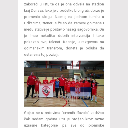
zakorači u isti, te ga je ona odvela na stadion
kraj Dunava. Iako je u početku bio igrač, ubrzo je
promenio ulogu. Naime, na jednom turniru u
Odžacima, trener je želeo da zameni golmana i
među stative je postavio našeg sagovornika. On
je imao nekoliko dobrih intervencija i tako
pokazao svoj talenat. Kasnije, u razgovoru sa
golmanskim trenerom, doneta je odluka da
ostane na toj poziciji.
Gojko se u redovima "crvenih đavola" zadržao
čak sedam godina i tu je prošao kroz razne
uzrasne kategorije, pa sve do pionirske