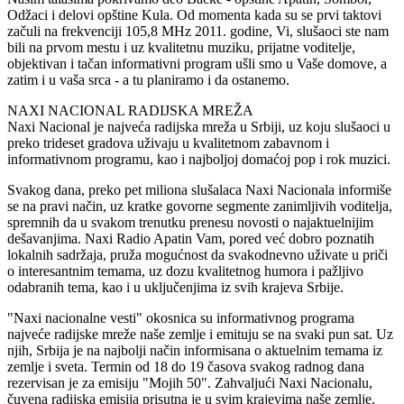
Odžaci i delovi opštine Kula. Od momenta kada su se prvi taktovi
začuli na frekvenciji 105,8 MHz 2011. godine, Vi, slušaoci ste nam
bili na prvom mestu i uz kvalitetnu muziku, prijatne voditelje,
objektivan i tačan informativni program ušli smo u Vaše domove, a
zatim i u vaša srca - a tu planiramo i da ostanemo.
NAXI NACIONAL RADIJSKA MREŽA
Naxi Nacional je najveća radijska mreža u Srbiji, uz koju slušaoci u
preko trideset gradova uživaju u kvalitetnom zabavnom i
informativnom programu, kao i najboljoj domaćoj pop i rok muzici.
Svakog dana, preko pet miliona slušalaca Naxi Nacionala informiše
se na pravi način, uz kratke govorne segmente zanimljivih voditelja,
spremnih da u svakom trenutku prenesu novosti o najaktuelnijim
dešavanjima. Naxi Radio Apatin Vam, pored već dobro poznatih
lokalnih sadržaja, pruža mogućnost da svakodnevno uživate u priči
o interesantnim temama, uz dozu kvalitetnog humora i pažljivo
odabranih tema, kao i u uključenjima iz svih krajeva Srbije.
"Naxi nacionalne vesti" okosnica su informativnog programa
najveće radijske mreže naše zemlje i emituju se na svaki pun sat. Uz
njih, Srbija je na najbolji način informisana o aktuelnim temama iz
zemlje i sveta. Termin od 18 do 19 časova svakog radnog dana
rezervisan je za emisiju "Mojih 50". Zahvaljući Naxi Nacionalu,
čuvena radijska emisija prisutna je u svim krajevima naše zemlje.