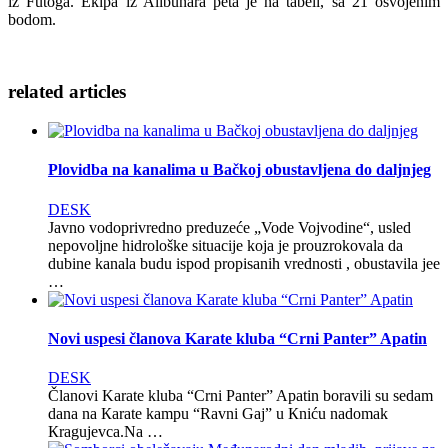
iz Futoga. Ekipa iz Alibunara peta je na tabeli, sa 21 osvojenim
bodom.
related
articles
Plovidba na kanalima u Bačkoj obustavljena do daljnjeg
DESK
Javno vodoprivredno preduzeće „Vode Vojvodine“, usled
nepovoljne hidrološke situacije koja je prouzrokovala da
dubine kanala budu ispod propisanih vrednosti , obustavila jee
…
Novi uspesi članova Karate kluba “Crni Panter” Apatin
DESK
Članovi Karate kluba “Crni Panter” Apatin boravili su sedam
dana na Кarate kampu “Ravni Gaj” u Кniću nadomak
Кragujevca.Na …