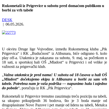
Rukometaši iz Prigrevice u subotu pred domaćom publikom u
borbi za vrh tabele
DESK
|
06.05.2026.
U okviru Druge lige Vojvodine, između Rukometnog kluba „Pik
Prigrevica“ i RK „Budućnost“ iz Alibunara, biće odigrano 6. kolo
play off-a. Utakmica je zakazana za subotu, 9. maj, sa početkom u
18 sati, u sportskoj hali OŠ „Mladost“ u Prigrevici i od velike je
važnosti za prigrevački klub.
„
Važna utakmica je pred nama! U subotu od 18 časova u hali OŠ
„Mladost“ dočekujemo ekipu iz Alibunara u borbi za sam vrh
tabele. Potrebna nam je vaša podrška — napunimo halu i zajedno
do
pobede
“, poručuju iz RK „Pik Prigrevica“.
Rukometaši iz Prigrevice trenutno zauzimaju treću poziciju na tabeli,
sa ukupno prikupljenih 36 bodova, što je 3 boda manje od
drugoplasirane Nove Pazove i pet manje od lidera na tabeli, Metalca