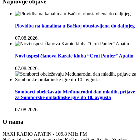
Najnovije objave
Plovidba na kanalima u Bačkoj obustavljena do daljnjeg
07.08.2026.
Novi uspesi članova Karate kluba “Crni Panter” Apatin
07.08.2026.
Somborci obeležavaju Međunarodni dan mladih, prijave
za Somborske omladinske igre do 10. avgusta
07.08.2026.
O nama
NAXI RADIO APATIN - 105.8 MHz FM
Našim talasima pokrivamo deo Bačke - opštine Apatin, Sombor,