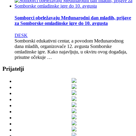
Somborci obeležavaju Međunarodni dan mladih, prijave
za Somborske omladinske igre do 10. avgusta
DESK
Somborski edukativni centar, a povodom Međunarodnog
dana mladih, organizovaće 12. avgusta Somborske
omladinske igre. Kako najavljuju, u okviru ovog događaja,
prisutne očekuje …
Prijatelji