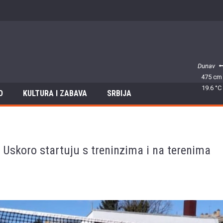
Dunav
475 cm
19.6 °C
O
KULTURA I ZABAVA
SRBIJA
! Uskoro startuju s treninzima i na terenima