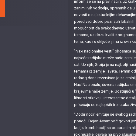
informiše se na pravi način, uz kr
zanimljivih voditelja, spremnih da 
novosti o najaktuelnijim dešavanji
pored već dobro poznatih lokalnih 
mogućnost da svakodnevno uživate 
temama, uz dozu kvalitetnog humora
tema, kao i u uključenjima iz svih kr
"Naxi nacionalne vesti" okosnica 
najveće radijske mreže naše zemlje 
sat. Uz njih, Srbija je na najbolji n
temama iz zemlje i sveta. Termin o
radnog dana rezervisan je za emisij
Naxi Nacionalu, čuvena radijska emi
krajevima naše zemlje. Gostujući u 
ličnosti otkrivaju interesantne detalje
prisećaju se najlepših trenutaka živ
"Dodir noći" emituje se svakog ra
ponoći. Dejan Avramović govori jez
koji, u kombinaciji sa odabranim h
rok muzike, osvaja na prvo slušanje