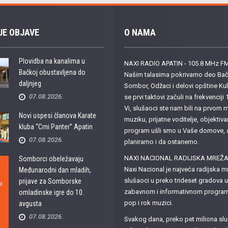
JE OBJAVE
O NAMA
Plovidba na kanalima u
NAXI RADIO APATIN - 105.8 MHz F
Bačkoj obustavljena do
Našim talasima pokrivamo deo Bačk
daljnjeg
Sombor, Odžaci i delovi opštine K
07.08.2026.
se prvi taktovi začuli na frekvencij
Vi, slušaoci ste nam bili na prvom m
Novi uspesi članova Karate
muziku, prijatne voditelje, objektiva
kluba “Crni Panter” Apatin
program ušli smo u Vaše domove, a z
07.08.2026.
planiramo i da ostanemo.
NAXI NACIONAL RADIJSKA MREŽ
Somborci obeležavaju
Naxi Nacional je najveća radijska mr
Međunarodni dan mladih,
slušaoci u preko trideset gradova u
prijave za Somborske
zabavnom i informativnom programu
omladinske igre do 10.
pop i rok muzici.
avgusta
07.08.2026.
Svakog dana, preko pet miliona slu