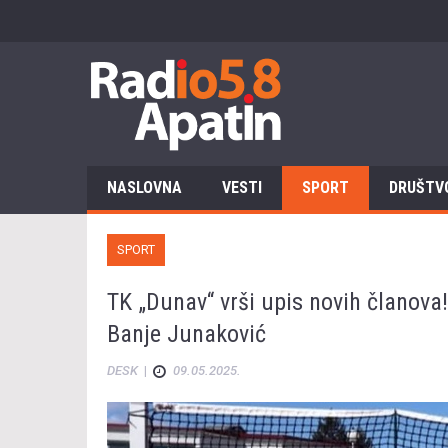
NASLOVNA
VESTI
SPORT
DRUŠTV
SPORT
TK „Dunav“ vrši upis novih članova
Banje Junaković
DESK
|
09.05.2025.