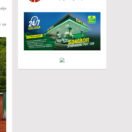
elje
i se