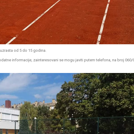
 uzrasta od 5 do 15 godina.
 dodatne informacije, zainteresovani se mogu javiti putem telefona, na broj 060/