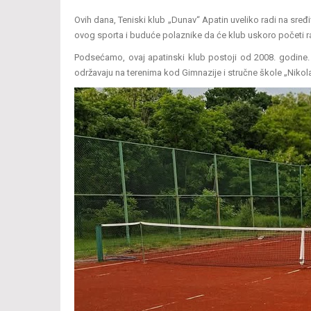
Ovih dana, Teniski klub „Dunav“ Apatin uveliko radi na sređi
ovog sporta i buduće polaznike da će klub uskoro početi rad
Podsećamo, ovaj apatinski klub postoji od 2008. godine. Tr
održavaju na terenima kod Gimnazije i stručne škole „Nikola 