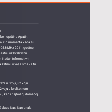
M
e - opštine Apatin,
ula. Od momenta kada su
i 105,8 MHz 2011. godine,
estu i uz kvalitetnu
n i tačan informativni
atim i u vaša srca - a tu
A
eža u Srbiji, uz koju
živaju u kvalitetnom
, kao i najboljoj domaćoj
šalaca Naxi Nacionala