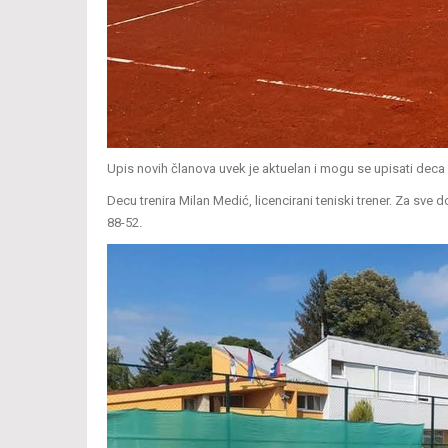
Upis novih članova uvek je aktuelan i mogu se upisati deca
Decu trenira Milan Medić, licencirani teniski trener. Za sve
88-52.