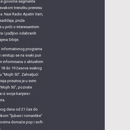
atke govorne segmente
u svakom trenutku prenesu
ma. Naxi Radio Apatin Vam,
sadržaja, pruža
u priči o interesantnim
 i pažljivo odabranih
ajeva Srbije.
su informativnog programa
i emituju se na svaki pun
ačin informisana o aktuelnim
d 18 do 19 časova svakog
u "Mojih 50". Zahvaljući
sija prisutna je u svim
"Mojih 50", poznate
 iz svoje karijere i
ota.
dnog dana od 21 čas do
ikom "ljubavi i romantike"
itovima domaće pop i soft-
.