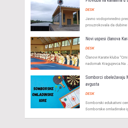
Plovidba na kanalima u 
DESK
Javno vodoprivredno pred
prouzrokovala da dubine k
Novi uspesi članova Kar
DESK
Članovi Karate kluba “Crn
nadomak Кragujevca.Na 
Somborci obeležavaju M
avgusta
DESK
Somborski edukativni ce
Somborske omladinske igr