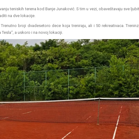
vanju teniskih terena kod Banje Junaković. S tim u vezi, obaveštavaju sve ljubit
iti na dve lokacije.
enutno broji dvadesetoro dece koja treniraju, ali i 50 rekreativaca. Treninz
Tesla“, a uskoro i na novoj lokaciji.