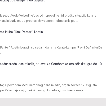
Bačkoj obustavljena do daljnjeg
uzeće „Vode Vojvodine“, usled nepovoljne hidrološke situacije koja je
anala budu ispod propisanih vrednosti , obustavila jee …
ate kluba “Crni Panter” Apatin
i Panter” Apatin boravili su sedam dana na Кarate kampu “Ravni Gaj” u Кniću
…
eđunarodni dan mladih, prijave za Somborske omladinske igre do 10.
ntar, a povodom Međunarodnog dana mladih, organizovaće 12. avgusta
e. Kako najavljuju, u okviru ovog događaja, prisutne očekuje …