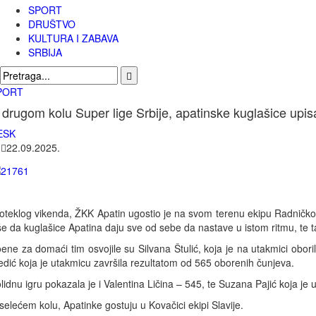
SPORT
DRUŠTVO
KULTURA I ZABAVA
SRBIJA
PORT
 drugom kolu Super lige Srbije, apatinske kuglašice upis
ESK
|
22.09.2025.
oteklog vikenda, ŽKK Apatin ugostio je na svom terenu ekipu Radničkog, 
še da kuglašice Apatina daju sve od sebe da nastave u istom ritmu, te t
ene za domaći tim osvojile su Silvana Štulić, koja je na utakmici obori
dić koja je utakmicu završila rezultatom od 565 oborenih čunjeva.
lidnu igru pokazala je i Valentina Ličina – 545, te Suzana Pajić koja je
selećem kolu, Apatinke gostuju u Kovačici ekipi Slavije.