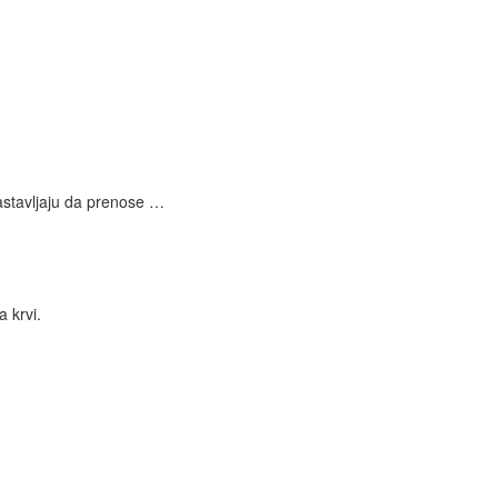
nastavljaju da prenose …
 krvi.
.