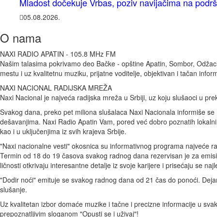
Mladost dočekuje Vrbas, poziv navijačima na podršk
05.08.2026.
O nama
NAXI RADIO APATIN - 105.8 MHz FM
Našim talasima pokrivamo deo Bačke - opštine Apatin, Sombor, Odžaci i
mestu i uz kvalitetnu muziku, prijatne voditelje, objektivan i tačan in
NAXI NACIONAL RADIJSKA MREŽA
Naxi Nacional je najveća radijska mreža u Srbiji, uz koju slušaoci u pr
Svakog dana, preko pet miliona slušalaca Naxi Nacionala informiše se 
dešavanjima. Naxi Radio Apatin Vam, pored već dobro poznatih lokalni
kao i u uključenjima iz svih krajeva Srbije.
"Naxi nacionalne vesti" okosnica su informativnog programa najveće radi
Termin od 18 do 19 časova svakog radnog dana rezervisan je za emisiju
ličnosti otkrivaju interesantne detalje iz svoje karijere i prisećaju se naj
"Dodir noći" emituje se svakog radnog dana od 21 čas do ponoći. Dejan
slušanje.
Uz kvalitetan izbor domaće muzike i tačne i precizne informacije u sv
prepoznatljivim sloganom "Opusti se i uživaj"!