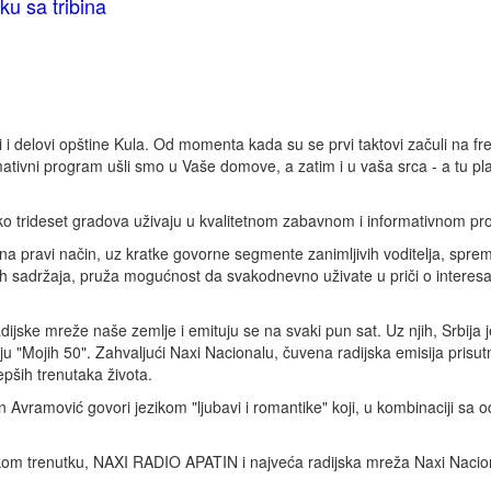
u sa tribina
 delovi opštine Kula. Od momenta kada su se prvi taktovi začuli na fre
formativni program ušli smo u Vaše domove, a zatim i u vaša srca - a tu 
eko trideset gradova uživaju u kvalitetnom zabavnom i informativnom pro
na pravi način, uz kratke govorne segmente zanimljivih voditelja, spre
h sadržaja, pruža mogućnost da svakodnevno uživate u priči o interes
jske mreže naše zemlje i emituju se na svaki pun sat. Uz njih, Srbija j
 "Mojih 50". Zahvaljući Naxi Nacionalu, čuvena radijska emisija prisut
lepših trenutaka života.
 Avramović govori jezikom "ljubavi i romantike" koji, u kombinaciji sa
akom trenutku, NAXI RADIO APATIN i najveća radijska mreža Naxi Naciona