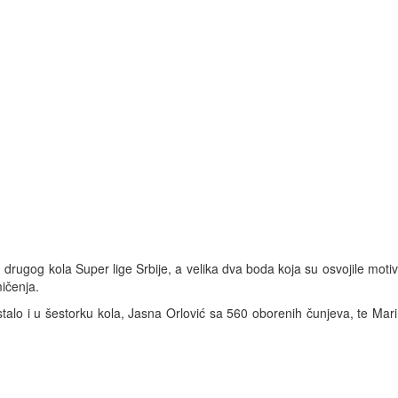
drugog kola Super lige Srbije, a velika dva boda koja su osvojile motiv
mičenja.
rstalo i u šestorku kola, Jasna Orlović sa 560 oborenih čunjeva, te Mar