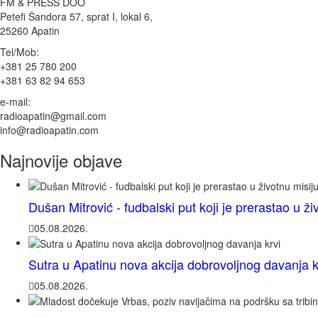
FM & PRESS DOO
Petefi Šandora 57, sprat I, lokal 6,
25260 Apatin
Tel/Mob:
+381 25 780 200
+381 63 82 94 653
e-mail:
radioapatin@gmail.com
info@radioapatin.com
Najnovije objave
Dušan Mitrović - fudbalski put koji je prerastao u ži
05.08.2026.
Sutra u Apatinu nova akcija dobrovoljnog davanja k
05.08.2026.