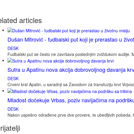
elated
articles
Dušan Mitrović - fudbalski put koji je prerastao u živo
DESK
Fudbalski put se često ne završava poslednjim zviždukom sudije. Mn
Sutra u Apatinu nova akcija dobrovoljnog davanja krv
DESK
Crveni krst Apatin, u saradnji sa Zavodom za transfuziju krvi Vojv
Mladost dočekuje Vrbas, poziv navijačima na podršku
DESK
Nakon uspešno odrađene prve dve provere, te ubedljivih pobeda, OF
rijatelji