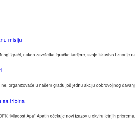
tnu misiju
ogi igrači, nakon završetka igračke karijere, svoje iskustvo i znanje 
i
odine, organizovaće u našem gradu još jednu akciju dobrovoljnog davanja
 sa tribina
K “Mladost Apa” Apatin očekuje novi izazov u okviru letnjih priprema