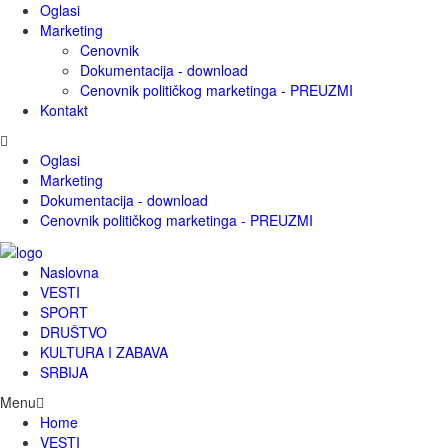
Oglasi
Marketing
Cenovnik
Dokumentacija - download
Cenovnik političkog marketinga - PREUZMI
Kontakt
Oglasi
Marketing
Dokumentacija - download
Cenovnik političkog marketinga - PREUZMI
Naslovna
VESTI
SPORT
DRUŠTVO
KULTURA I ZABAVA
SRBIJA
Menu
Home
VESTI