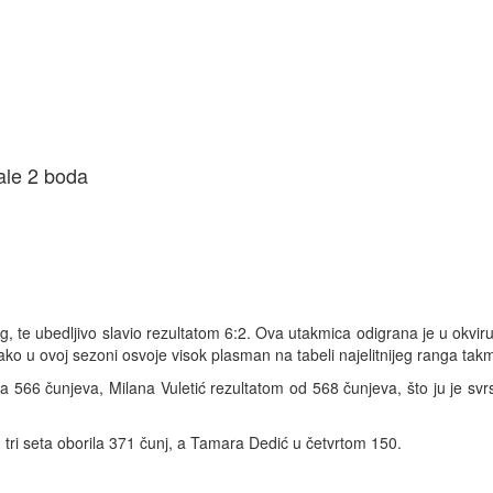
ale 2 boda
te ubedljivo slavio rezultatom 6:2. Ova utakmica odigrana je u okviru 
ako u ovoj sezoni osvoje visok plasman na tabeli najelitnijeg ranga tak
la 566 čunjeva, Milana Vuletić rezultatom od 568 čunjeva, što ju je sv
 u tri seta oborila 371 čunj, a Tamara Dedić u četvrtom 150.