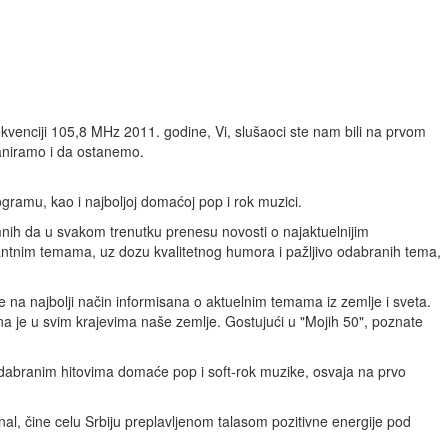
kvenciji 105,8 MHz 2011. godine, Vi, slušaoci ste nam bili na prvom
planiramo i da ostanemo.
gramu, kao i najboljoj domaćoj pop i rok muzici.
mnih da u svakom trenutku prenesu novosti o najaktuelnijim
antnim temama, uz dozu kvalitetnog humora i pažljivo odabranih tema,
e na najbolji način informisana o aktuelnim temama iz zemlje i sveta.
na je u svim krajevima naše zemlje. Gostujući u "Mojih 50", poznate
 odabranim hitovima domaće pop i soft-rok muzike, osvaja na prvo
l, čine celu Srbiju preplavljenom talasom pozitivne energije pod