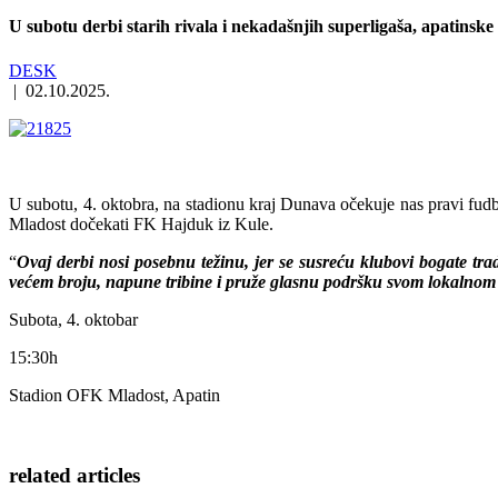
U subotu derbi starih rivala i nekadašnjih superligaša, apatinske
DESK
|
02.10.2025.
U subotu, 4. oktobra, na stadionu kraj Dunava očekuje nas pravi fudb
Mladost dočekati FK Hajduk iz Kule.
“
Ovaj derbi nosi posebnu težinu, jer se susreću klubovi bogate trad
većem broju, napune tribine i pruže glasnu
podršku svom lokalnom
Subota, 4. oktobar
15:30h
Stadion OFK Mladost, Apatin
related
articles