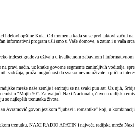
i delovi opštine Kula. Od momenta kada su se prvi taktovi začuli na f
ačan informativni program ušli smo u Vaše domove, a zatim i u vaša srca
 preko trideset gradova uživaju u kvalitetnom zabavnom i informativnom
 na pravi način, uz kratke govorne segmente zanimljivih voditelja, spr
ih sadržaja, pruža mogućnost da svakodnevno uživate u priči o intere
dijske mreže naše zemlje i emituju se na svaki pun sat. Uz njih, Srbija
 emisiju "Mojih 50". Zahvaljući Naxi Nacionalu, čuvena radijska emisi
aju se najlepših trenutaka života.
an Avramović govori jezikom "ljubavi i romantike" koji, u kombinacij
 svakom trenutku, NAXI RADIO APATIN i najveća radijska mreža Naxi Na