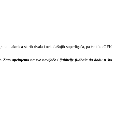
rana utakmica starih rivala i nekadašnjih superligaša, pa će tako OFK
k. Zato apelujemo na sve navijače i ljubitelje fudbala da
dođu u što