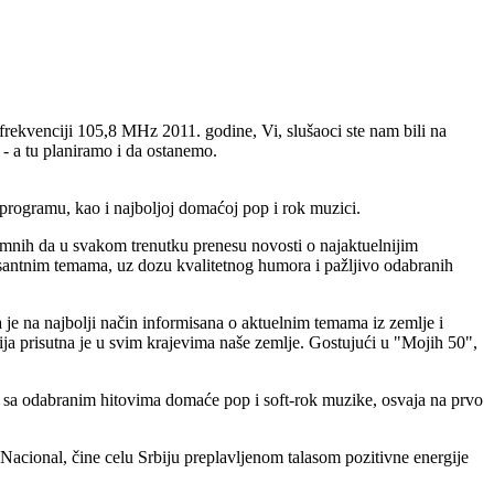
rekvenciji 105,8 MHz 2011. godine, Vi, slušaoci ste nam bili na
 - a tu planiramo i da ostanemo.
 programu, kao i najboljoj domaćoj pop i rok muzici.
emnih da u svakom trenutku prenesu novosti o najaktuelnijim
santnim temama, uz dozu kvalitetnog humora i pažljivo odabranih
 je na najbolji način informisana o aktuelnim temama iz zemlje i
ja prisutna je u svim krajevima naše zemlje. Gostujući u "Mojih 50",
i sa odabranim hitovima domaće pop i soft-rok muzike, osvaja na prvo
cional, čine celu Srbiju preplavljenom talasom pozitivne energije