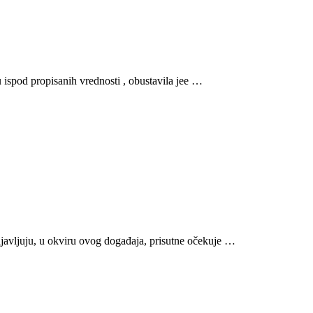
ispod propisanih vrednosti , obustavila jee …
avljuju, u okviru ovog događaja, prisutne očekuje …