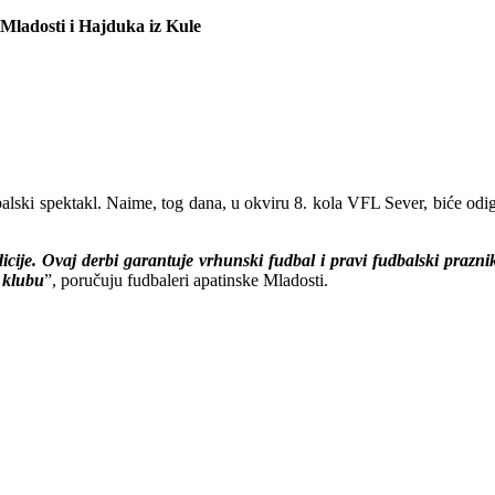
 Mladosti i Hajduka iz Kule
alski spektakl. Naime, tog dana, u okviru 8. kola VFL Sever, biće odig
icije. Ovaj derbi garantuje vrhunski fudbal i pravi fudbalski prazni
 klubu
”, poručuju fudbaleri apatinske Mladosti.