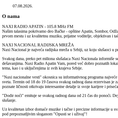
07.08.2026.
O nama
NAXI RADIO APATIN - 105.8 MHz FM
Našim talasima pokrivamo deo Bačke - opštine Apatin, Sombor, Odžaci 
prvom mestu i uz kvalitetnu muziku, prijatne voditelje, objektivan i t
NAXI NACIONAL RADIJSKA MREŽA
Naxi Nacional je najveća radijska mreža u Srbiji, uz koju slušaoci u
Svakog dana, preko pet miliona slušalaca Naxi Nacionala informiše se
dešavanjima. Naxi Radio Apatin Vam, pored već dobro poznatih lokaln
tema, kao i u uključenjima iz svih krajeva Srbije.
"Naxi nacionalne vesti" okosnica su informativnog programa najveće ra
sveta. Termin od 18 do 19 časova svakog radnog dana rezervisan je za
poznate ličnosti otkrivaju interesantne detalje iz svoje karijere i priseć
"Dodir noći" emituje se svakog radnog dana od 21 čas do ponoći. Dej
slušanje.
Uz kvalitetan izbor domaće muzike i tačne i precizne informacije u
pod prepoznatljivim sloganom "Opusti se i uživaj"!