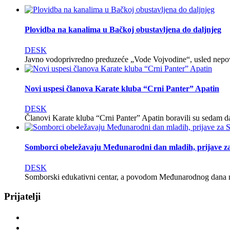
Plovidba na kanalima u Bačkoj obustavljena do daljnjeg
DESK
Javno vodoprivredno preduzeće „Vode Vojvodine“, usled nepovol
Novi uspesi članova Karate kluba “Crni Panter” Apatin
DESK
Članovi Karate kluba “Crni Panter” Apatin boravili su seda
Somborci obeležavaju Međunarodni dan mladih, prijave za
DESK
Somborski edukativni centar, a povodom Međunarodnog dana ml
Prijatelji