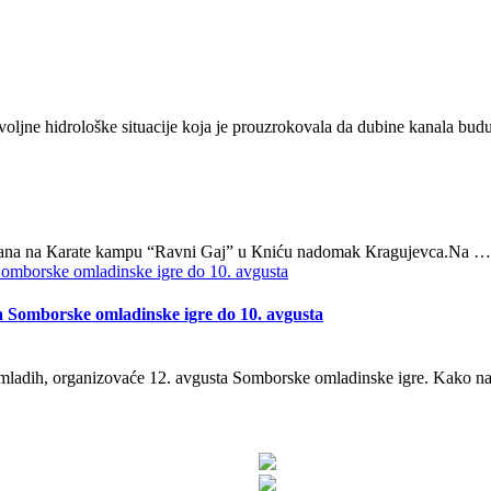
jne hidrološke situacije koja je prouzrokovala da dubine kanala budu 
m dana na Кarate kampu “Ravni Gaj” u Кniću nadomak Кragujevca.Na …
 Somborske omladinske igre do 10. avgusta
adih, organizovaće 12. avgusta Somborske omladinske igre. Kako naj