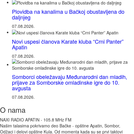
Plovidba na kanalima u Bačkoj obustavljena do
daljnjeg
07.08.2026.
Novi uspesi članova Karate kluba “Crni Panter”
Apatin
07.08.2026.
Somborci obeležavaju Međunarodni dan mladih,
prijave za Somborske omladinske igre do 10.
avgusta
07.08.2026.
O nama
NAXI RADIO APATIN - 105.8 MHz FM
Našim talasima pokrivamo deo Bačke - opštine Apatin, Sombor,
Odžaci i delovi opštine Kula. Od momenta kada su se prvi taktovi