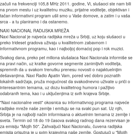
začuli na frekvenciji 105,8 MHz 2011. godine, Vi, slušaoci ste nam bili
na prvom mestu i uz kvalitetnu muziku, prijatne voditelje, objektivan i
tačan informativni program ušli smo u Vaše domove, a zatim i u vaša
srca - a tu planiramo i da ostanemo.
NAXI NACIONAL RADIJSKA MREŽA
Naxi Nacional je najveća radijska mreža u Srbiji, uz koju slušaoci u
preko trideset gradova uživaju u kvalitetnom zabavnom i
informativnom programu, kao i najboljoj domaćoj pop i rok muzici.
Svakog dana, preko pet miliona slušalaca Naxi Nacionala informiše se
na pravi način, uz kratke govorne segmente zanimljivih voditelja,
spremnih da u svakom trenutku prenesu novosti o najaktuelnijim
dešavanjima. Naxi Radio Apatin Vam, pored već dobro poznatih
lokalnih sadržaja, pruža mogućnost da svakodnevno uživate u priči o
interesantnim temama, uz dozu kvalitetnog humora i pažljivo
odabranih tema, kao i u uključenjima iz svih krajeva Srbije.
"Naxi nacionalne vesti" okosnica su informativnog programa najveće
radijske mreže naše zemlje i emituju se na svaki pun sat. Uz njih,
Srbija je na najbolji način informisana o aktuelnim temama iz zemlje i
sveta. Termin od 18 do 19 časova svakog radnog dana rezervisan je
za emisiju "Mojih 50". Zahvaljući Naxi Nacionalu, čuvena radijska
emisija prisutna je u svim krajevima naše zemlje. Gostujući u "Mojih