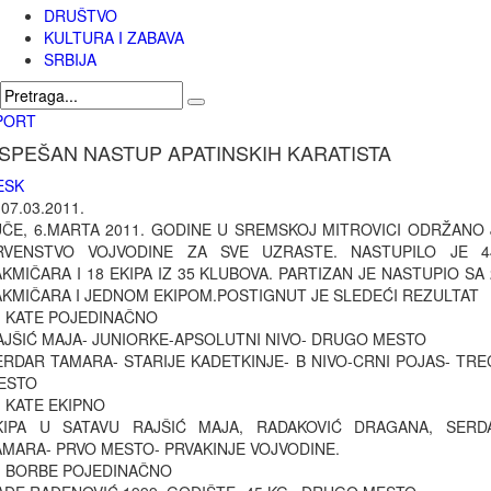
DRUŠTVO
KULTURA I ZABAVA
SRBIJA
PORT
SPEŠAN NASTUP APATINSKIH KARATISTA
ESK
|
07.03.2011.
UČE, 6.MARTA 2011. GODINE U SREMSKOJ MITROVICI ODRŽANO 
RVENSTVO VOJVODINE ZA SVE UZRASTE. NASTUPILO JE 4
AKMIČARA I 18 EKIPA IZ 35 KLUBOVA. PARTIZAN JE NASTUPIO SA 
AKMIČARA I JEDNOM EKIPOM.POSTIGNUT JE SLEDEĆI REZULTAT
ATE POJEDINAČNO
AJŠIĆ MAJA- JUNIORKE-APSOLUTNI NIVO- DRUGO MESTO
ERDAR TAMARA- STARIJE KADETKINJE- B NIVO-CRNI POJAS- TRE
ESTO
ATE EKIPNO
KIPA U SATAVU RAJŠIĆ MAJA, RADAKOVIĆ DRAGANA, SERD
AMARA- PRVO MESTO- PRVAKINJE VOJVODINE.
ORBE POJEDINAČNO