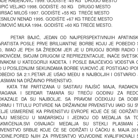
ADE RAĐENOVIĆ 1999. GODIŠTE -45 KG DRUGO MESTO
UPIĆ VELJKO 1998. GODIŠTE -50 KG DRUGO MESTO
URSAĆ MILOŠ 1997. GODIŠTE +55 KG TREĆE MESTO
ESNILOV NENAD 1995. GODIŠTE +67 KG TREĆE MESTO
ĆIMOVIĆ MILKA 1994. GODIŠTE +60 KG TREĆE MESTO.
ETAR BAJIĆ, JEDAN OD NAJPERSPEKTIVNIJIH APATINSK
ARATISTA POSLE PRVE BRILIJANTNE BORBE KOJU JE POBEDIO 
:0, IMAO JE PEH SA ŽREBOM JER JE U DRUGOJ BORBI RADIO 
UKOVIĆEM, SVOJIM DRUGOM IZ REPREZENTACIJE, INAČE SVETSK
RVAKOM U KATEGORIJI KADETA. I POSLE BAJIĆEVOG VOĐSTVA 
:0 U POSLEDNJIM SEKUNDAMA BORBE VUKOVIĆ JE POSTIGAO IPON
OBEDIO SA 2:1.PETAR JE UŠAO MEĐU 8 NAJBOLJIH I OSTVARIO 
LASMAN NA DRŽAVNO PRVENSTVO.
ATA TIM PARTIZANA U SASTAVU RAJŠIĆ MAJA, RADAKOV
RAGANA I SERDAR TAMARA SU TREĆU GODINU ZA RED
OKAZALE DA SU NAJBOLJE. SA PRAVOM OČEKUJU DA DOB
ORMU I TITULU POTVRDE NA DRŽAVNOM PRVENSTVU IAKO SU S
ELJE USMERENE KA PRVENSTVU EVROPE KOJE ĆE SE ODRŽATI
AJU MESECU U MAĐARSKOJ I JEDNOJ OD MEDALJA SA T
AKMIČENJA.SVI OSVAJAČI MEDALJA SU STEKLI PLASMAN 
RVENSTVO SRBIJE KOJE ĆE SE ODRŽATI U ČAČKU 8. MAJA 201
ODINE.PORED NJIH ZA PRVESNTVO VOJVODINE KVALIFIKOVALI 