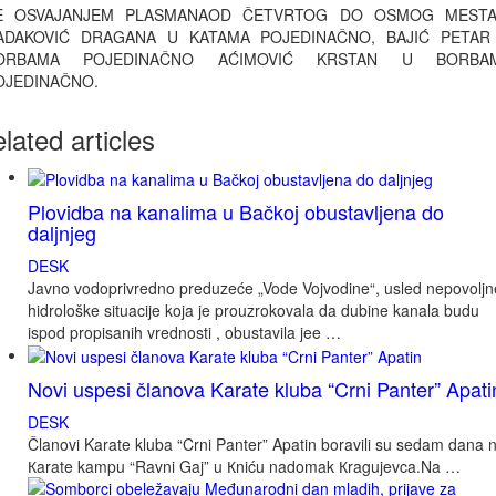
E OSVAJANJEM PLASMANAOD ČETVRTOG DO OSMOG MESTA
ADAKOVIĆ DRAGANA U KATAMA POJEDINAČNO, BAJIĆ PETAR
ORBAMA POJEDINAČNO AĆIMOVIĆ KRSTAN U BORBA
OJEDINAČNO.
elated
articles
Plovidba na kanalima u Bačkoj obustavljena do
daljnjeg
DESK
Javno vodoprivredno preduzeće „Vode Vojvodine“, usled nepovoljn
hidrološke situacije koja je prouzrokovala da dubine kanala budu
ispod propisanih vrednosti , obustavila jee …
Novi uspesi članova Karate kluba “Crni Panter” Apati
DESK
Članovi Karate kluba “Crni Panter” Apatin boravili su sedam dana 
Кarate kampu “Ravni Gaj” u Кniću nadomak Кragujevca.Na …