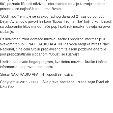
50", poznate ličnosti otkrivaju interesantne detalje iz svoje karijere i
prisećaju se najlepših trenutaka života.
"Dodir noći" emituje se svakog radnog dana od 21 čas do ponoći.
Dejan Avramović govori jezikom "ljubavi i romantike" koji, u kombinaciji
sa odabranim hitovima domaće pop i soft-rok muzike, osvaja na prvo
slušanje.
Uz kvalitetan izbor domaće muzike i tačne i precizne informacije u
svakom trenutku, NAXI RADIO APATIN i najveća radijska mreža Naxi
Nacional, čine celu Srbiju preplavljenom talasom pozitivne energije
pod prepoznatljivim sloganom "Opusti se i uživaj"!
Ukoliko zahtevate bogat program, kvalitetnu muziku i kratke i tačne
informacije, na pravom ste mestu.
Slušaj NAXI RADIO APATIN - opusti se i uživaj!
Copyright © 2011 - 2026 . Sva prava zadržana. Izrada sajta ByteLab
Novi Sad.