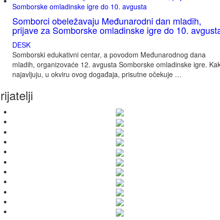
Somborci obeležavaju Međunarodni dan mladih,
prijave za Somborske omladinske igre do 10. avgust
DESK
Somborski edukativni centar, a povodom Međunarodnog dana
mladih, organizovaće 12. avgusta Somborske omladinske igre. Ka
najavljuju, u okviru ovog događaja, prisutne očekuje …
rijatelji