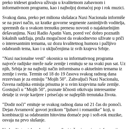
preko trideset gradova uživaju u kvalitetnom zabavnom i
informativnom programu, kao i najboljoj domaćoj pop i rok muzici.
Svakog dana, preko pet miliona slušalaca Naxi Nacionala informiše
se na pravi način, uz kratke govorne segmente zanimljivih voditelja,
spremnih da u svakom trenutku prenesu novosti o najaktuelnijim
dešavanjima. Naxi Radio Apatin Vam, pored već dobro poznatih
lokalnih sadržaja, pruža mogućnost da svakodnevno uživate u priči
o interesantnim temama, uz dozu kvalitetnog humora i pažljivo
odabranih tema, kao i u uključenjima iz svih krajeva Srbije.
"Naxi nacionalne vesti" okosnica su informativnog programa
najveće radijske mreže naše zemlje i emituju se na svaki pun sat. Uz
njih, Srbija je na najbolji način informisana o aktuelnim temama iz
zemlje i sveta. Termin od 18 do 19 časova svakog radnog dana
rezervisan je za emisiju "Mojih 50". Zahvaljući Naxi Nacionalu,
čuvena radijska emisija prisutna je u svim krajevima naše zemlje.
Gostujući u "Mojih 50", poznate ličnosti otkrivaju interesantne
detalje iz svoje karijere i prisećaju se najlepših trenutaka života.
"Dodir noći" emituje se svakog radnog dana od 21 čas do ponoći.
Dejan Avramović govori jezikom "ljubavi i romantike" koji, u
kombinaciji sa odabranim hitovima domaće pop i soft-rok muzike,
osvaja na prvo slušanje.