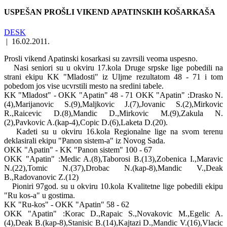
USPEŠAN PROŠLI VIKEND APATINSKIH KOŠARKAŠA
DESK
|
16.02.2011.
Prosli vikend Apatinski kosarkasi su zavrsili veoma uspesno.
Nasi seniori su u okviru 17.kola Druge srpske lige pobedili na
strani ekipu KK "Mladosti" iz Uljme rezultatom 48 - 71 i tom
pobedom jos vise ucvrstili mesto na sredini tabele.
KK "Mladost" - OKK "Apatin" 48 - 71 OKK "Apatin" :Drasko N.
(4),Marijanovic S.(9),Maljkovic J.(7),Jovanic S.(2),Mirkovic
R.,Raicevic D.(8),Mandic D.,Mirkovic M.(9),Zakula N.
(2),Pavkovic A.(kap-4),Copic D.(6),Laketa D.(20).
Kadeti su u okviru 16.kola Regionalne lige na svom terenu
deklasirali ekipu "Panon sistem-a" iz Novog Sada.
OKK "Apatin" - KK "Panon sistem" 100 - 67
OKK "Apatin" :Medic A.(8),Taborosi B.(13),Zobenica I.,Maravic
N.(22),Tomic N.(37),Drobac N.(kap-8),Mandic V.,Deak
B.,Radovanovic Z.(12)
Pioniri 97god. su u okviru 10.kola Kvalitetne lige pobedili ekipu
"Ru kos-a" u gostima.
KK "Ru-kos" - OKK "Apatin" 58 - 62
OKK "Apatin" :Korac D.,Rapaic S.,Novakovic M.,Egelic A.
(4),Deak B.(kap-8),Stanisic B.(14),Kajtazi D.,Mandic V.(16),Vlacic