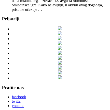
dana mladih, organizovaće 12. avgusta Somborske
omladinske igre. Kako najavljuju, u okviru ovog događaja,
prisutne očekuje …
Prijatelji
Pratite nas
facebook
twitter
youtube