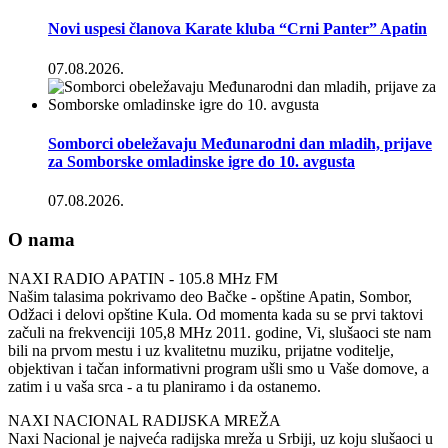
Novi uspesi članova Karate kluba “Crni Panter” Apatin
07.08.2026.
Somborci obeležavaju Međunarodni dan mladih, prijave
za Somborske omladinske igre do 10. avgusta
07.08.2026.
O nama
NAXI RADIO APATIN - 105.8 MHz FM
Našim talasima pokrivamo deo Bačke - opštine Apatin, Sombor,
Odžaci i delovi opštine Kula. Od momenta kada su se prvi taktovi
začuli na frekvenciji 105,8 MHz 2011. godine, Vi, slušaoci ste nam
bili na prvom mestu i uz kvalitetnu muziku, prijatne voditelje,
objektivan i tačan informativni program ušli smo u Vaše domove, a
zatim i u vaša srca - a tu planiramo i da ostanemo.
NAXI NACIONAL RADIJSKA MREŽA
Naxi Nacional je najveća radijska mreža u Srbiji, uz koju slušaoci u