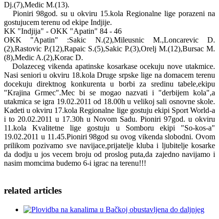
Dj.(7),Medic M.(13).
Pioniri 98god. su u okviru 15.kola Regionalne lige porazeni na
gostujucem terenu od ekipe Indjije.
KK "Indjija" - OKK "Apatin" 84 - 46
OKK "Apatin" :Sakic N.(2),Mileusnic M.,Loncarevic D.
(2),Rastovic P.(12),Rapaic S.(5),Sakic P.(3),Orelj M.(12),Bursac M.
(8),Medic A.(2),Korac D.
Dolazeceg vikenda apatinske kosarkase ocekuju nove utakmice.
Nasi seniori u okviru 18.kola Druge srpske lige na domacem terenu
docekuju direktnog konkurenta u borbi za sredinu tabele,ekipu
"Krajina Grmec".Mec bi se mogao nazvati i "derbijem kola",a
utakmica se igra 19.02.2011 od 18.00h u velikoj sali osnovne skole.
Kadeti u okviru 17.kola Regionalne lige gostuju ekipi Sport World-a
i to 20.02.2011 u 17.30h u Novom Sadu. Pioniri 97god. u okviru
11.kola Kvalitetne lige gostuju u Somboru ekipi "So-kos-a"
19.02.2011 u 11.45.Pioniri 98god su ovog vikenda slobodni. Ovom
prilikom pozivamo sve navijace,prijatelje kluba i ljubitelje kosarke
da dodju u jos vecem broju od proslog puta,da zajedno navijamo i
nasim momcima budemo 6-i igrac na terenu!!!
related
articles