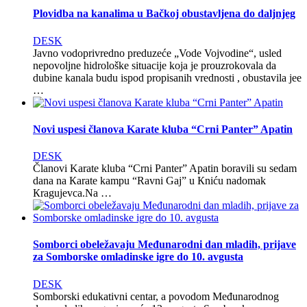
Plovidba na kanalima u Bačkoj obustavljena do daljnjeg
DESK
Javno vodoprivredno preduzeće „Vode Vojvodine“, usled
nepovoljne hidrološke situacije koja je prouzrokovala da
dubine kanala budu ispod propisanih vrednosti , obustavila jee
…
Novi uspesi članova Karate kluba “Crni Panter” Apatin
DESK
Članovi Karate kluba “Crni Panter” Apatin boravili su sedam
dana na Кarate kampu “Ravni Gaj” u Кniću nadomak
Кragujevca.Na …
Somborci obeležavaju Međunarodni dan mladih, prijave
za Somborske omladinske igre do 10. avgusta
DESK
Somborski edukativni centar, a povodom Međunarodnog