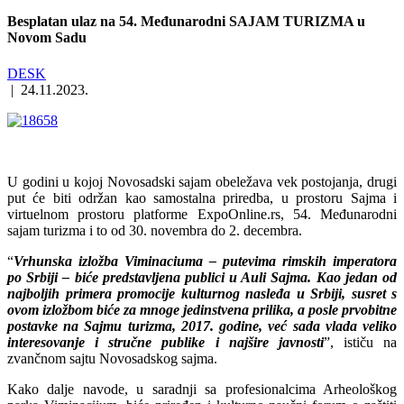
Besplatan ulaz na 54. Međunarodni SAJAM TURIZMA u
Novom Sadu
DESK
|
24.11.2023.
U godini u kojoj Novosadski sajam obeležava vek postojanja, drugi
put će biti održan kao samostalna priredba, u prostoru Sajma i
virtuelnom prostoru platforme ExpoOnline.rs, 54. Međunarodni
sajam turizma i to od 30. novembra do 2. decembra.
“
Vrhunska izložba Viminaciuma – putevima rimskih imperatora
po Srbiji – biće predstavljena publici u Auli Sajma. Kao jedan od
najboljih primera promocije kulturnog nasleđa u Srbiji, susret s
ovom izložbom biće za mnoge jedinstvena prilika, a posle prvobitne
postavke na Sajmu turizma, 2017. godine, već sada vlada veliko
interesovanje i stručne publike i najšire javnosti
”, ističu na
zvančnom sajtu Novosadskog sajma.
Kako dalje navode, u saradnji sa profesionalcima Arheološkog