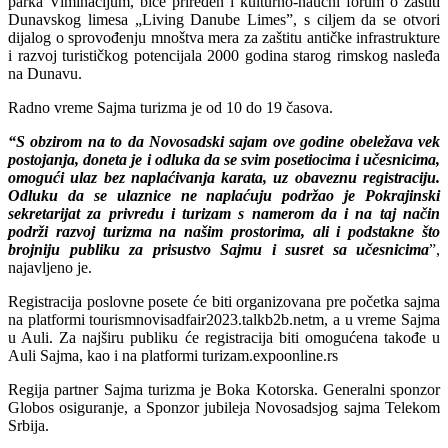
parka Viminacijum, biće priređen i kulturno-naučni forum o zaštiti
Dunavskog limesa „Living Danube Limes”, s ciljem da se otvori
dijalog o sprovođenju mnoštva mera za zaštitu antičke infrastrukture
i razvoj turističkog potencijala 2000 godina starog rimskog nasleđa
na Dunavu.
Radno vreme Sajma turizma je od 10 do 19 časova.
“S obzirom na to da Novosadski sajam ove godine obeležava vek
postojanja, doneta je i odluka da se svim posetiocima i učesnicima,
omogući ulaz bez naplaćivanja karata, uz obaveznu registraciju.
Odluku da se ulaznice ne naplaćuju podržao je Pokrajinski
sekretarijat za privredu i turizam s namerom da i na taj način
podrži razvoj turizma na našim prostorima, ali i podstakne što
brojniju publiku za prisustvo Sajmu i susret sa učesnicima
”,
najavljeno je.
Registracija poslovne posete će biti organizovana pre početka sajma
na platformi tourismnovisadfair2023.talkb2b.netm, a u vreme Sajma
u Auli. Za najširu publiku će registracija biti omogućena takođe u
Auli Sajma, kao i na platformi turizam.expoonline.rs
Regija partner Sajma turizma je Boka Kotorska. Generalni sponzor
Globos osiguranje, a Sponzor jubileja Novosadsjog sajma Telekom
Srbija.