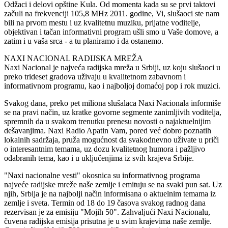
Odžaci i delovi opštine Kula. Od momenta kada su se prvi taktovi
začuli na frekvenciji 105,8 MHz 2011. godine, Vi, slušaoci ste nam
bili na prvom mestu i uz kvalitetnu muziku, prijatne voditelje,
objektivan i tačan informativni program ušli smo u Vaše domove, a
zatim i u vaša srca - a tu planiramo i da ostanemo.
NAXI NACIONAL RADIJSKA MREŽA
Naxi Nacional je najveća radijska mreža u Srbiji, uz koju slušaoci u
preko trideset gradova uživaju u kvalitetnom zabavnom i
informativnom programu, kao i najboljoj domaćoj pop i rok muzici.
Svakog dana, preko pet miliona slušalaca Naxi Nacionala informiše
se na pravi način, uz kratke govorne segmente zanimljivih voditelja,
spremnih da u svakom trenutku prenesu novosti o najaktuelnijim
dešavanjima. Naxi Radio Apatin Vam, pored već dobro poznatih
lokalnih sadržaja, pruža mogućnost da svakodnevno uživate u priči
o interesantnim temama, uz dozu kvalitetnog humora i pažljivo
odabranih tema, kao i u uključenjima iz svih krajeva Srbije.
"Naxi nacionalne vesti" okosnica su informativnog programa
najveće radijske mreže naše zemlje i emituju se na svaki pun sat. Uz
njih, Srbija je na najbolji način informisana o aktuelnim temama iz
zemlje i sveta. Termin od 18 do 19 časova svakog radnog dana
rezervisan je za emisiju "Mojih 50". Zahvaljući Naxi Nacionalu,
čuvena radijska emisija prisutna je u svim krajevima naše zemlje.