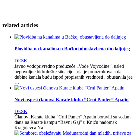
related
articles
Plovidba na kanalima u Bačkoj obustavljena do daljnjeg
DESK
Javno vodoprivredno preduzeće „Vode Vojvodine“, usled
nepovoljne hidrološke situacije koja je prouzrokovala da
dubine kanala budu ispod propisanih vrednosti , obustavila jee
…
Novi uspesi članova Karate kluba “Crni Panter” Apatin
DESK
Članovi Karate kluba “Crni Panter” Apatin boravili su sedam
dana na Кarate kampu “Ravni Gaj” u Кniću nadomak
Кragujevca.Na …