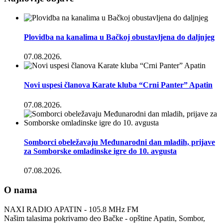
Plovidba na kanalima u Bačkoj obustavljena do daljnjeg
07.08.2026.
Novi uspesi članova Karate kluba “Crni Panter” Apatin
07.08.2026.
Somborci obeležavaju Međunarodni dan mladih, prijave
za Somborske omladinske igre do 10. avgusta
07.08.2026.
O nama
NAXI RADIO APATIN - 105.8 MHz FM
Našim talasima pokrivamo deo Bačke - opštine Apatin, Sombor,