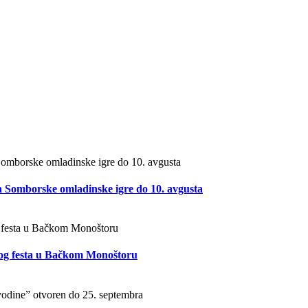
 Somborske omladinske igre do 10. avgusta
og festa u Bačkom Monoštoru