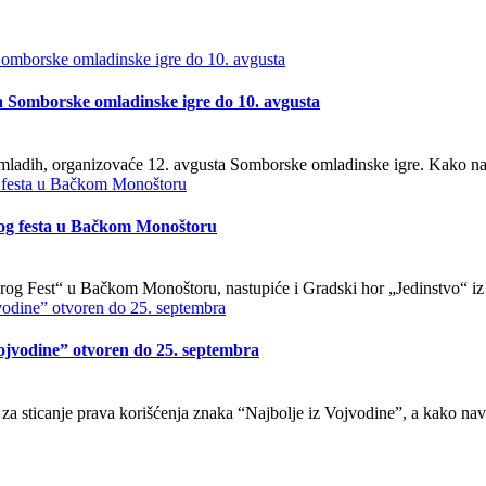
 Somborske omladinske igre do 10. avgusta
adih, organizovaće 12. avgusta Somborske omladinske igre. Kako naj
og festa u Bačkom Monoštoru
odrog Fest“ u Bačkom Monoštoru, nastupiće i Gradski hor „Jedinstvo“ i
Vojvodine” otvoren do 25. septembra
rs za sticanje prava korišćenja znaka “Najbolje iz Vojvodine”, a kako na