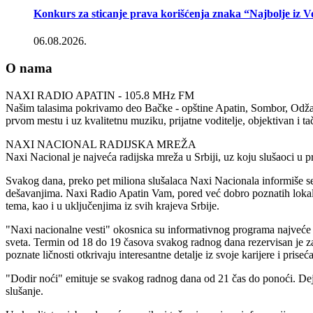
Konkurs za sticanje prava korišćenja znaka “Najbolje iz 
06.08.2026.
O nama
NAXI RADIO APATIN - 105.8 MHz FM
Našim talasima pokrivamo deo Bačke - opštine Apatin, Sombor, Odžaci 
prvom mestu i uz kvalitetnu muziku, prijatne voditelje, objektivan i t
NAXI NACIONAL RADIJSKA MREŽA
Naxi Nacional je najveća radijska mreža u Srbiji, uz koju slušaoci u
Svakog dana, preko pet miliona slušalaca Naxi Nacionala informiše se
dešavanjima. Naxi Radio Apatin Vam, pored već dobro poznatih lokaln
tema, kao i u uključenjima iz svih krajeva Srbije.
"Naxi nacionalne vesti" okosnica su informativnog programa najveće ra
sveta. Termin od 18 do 19 časova svakog radnog dana rezervisan je za
poznate ličnosti otkrivaju interesantne detalje iz svoje karijere i priseć
"Dodir noći" emituje se svakog radnog dana od 21 čas do ponoći. Dej
slušanje.