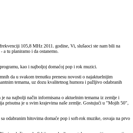
rekvenciji 105,8 MHz 2011. godine, Vi, slušaoci ste nam bili na
 - a tu planiramo i da ostanemo.
 programu, kao i najboljoj domaćoj pop i rok muzici.
emnih da u svakom trenutku prenesu novosti o najaktuelnijim
santnim temama, uz dozu kvalitetnog humora i pažljivo odabranih
 je na najbolji način informisana o aktuelnim temama iz zemlje i
ja prisutna je u svim krajevima naše zemlje. Gostujući u "Mojih 50",
i sa odabranim hitovima domaće pop i soft-rok muzike, osvaja na prvo