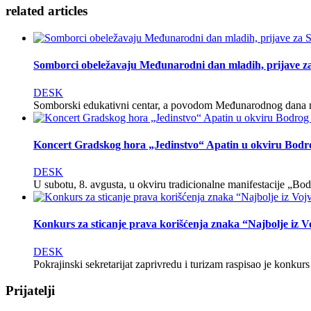
related
articles
Somborci obeležavaju Međunarodni dan mladih, prijave za
DESK
Somborski edukativni centar, a povodom Međunarodnog dana ml
Koncert Gradskog hora „Jedinstvo“ Apatin u okviru Bodr
DESK
U subotu, 8. avgusta, u okviru tradicionalne manifestacije „B
Konkurs za sticanje prava korišćenja znaka “Najbolje iz 
DESK
Pokrajinski sekretarijat zaprivredu i turizam raspisao je konku
Prijatelji