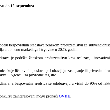
tvu do 12. septembra
a dodelu bespovratnih sredstava ženskom preduzetništvu za subvencioni
acija u domenu marketinga i trgovine u 2025. godini.
dstava je podrška ženskom preduzetništvu kroz realizaciju inovativni
ično vode poslovanje i obavljaju zastupanje ili privredna društva 
kve u Agenciji za privredne registre.
 dinara, a bespovratna sredstva se odobravaju u visini do 90% od fak
 konkursu zainteresovani mogu pronaći
OVDE
.