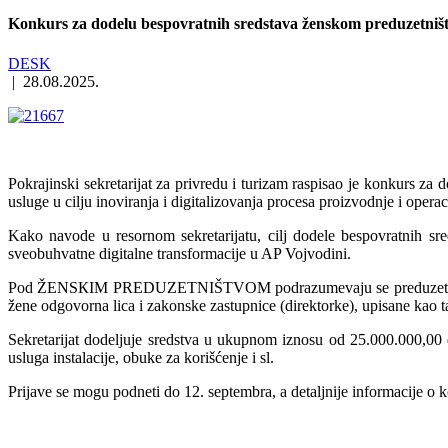
Konkurs za dodelu bespovratnih sredstava ženskom preduzetniš
DESK
|
28.08.2025.
Pokrajinski sekretarijat za privredu i turizam raspisao je konkurs z
usluge u cilju inoviranja i digitalizovanja procesa proizvodnje i oper
Kako navode u resornom sekretarijatu, cilj dodele bespovratnih sre
sveobuhvatne digitalne transformacije u AP Vojvodini.
Pod ŽENSКIM PREDUZETNIŠTVOM podrazumevaju se preduzetnice koje l
žene odgovorna lica i zakonske zastupnice (direktorke), upisane kao ta
Sekretarijat dodeljuje sredstva u ukupnom iznosu od 25.000.000,00
usluga instalacije, obuke za korišćenje i sl.
Prijave se mogu podneti do 12. septembra, a detaljnije informacije o