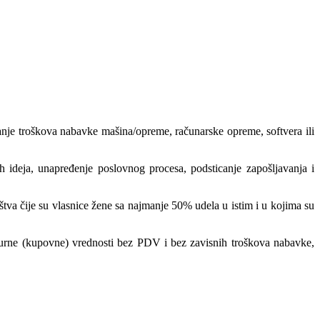
sanje troškova nabavke mašina/opreme, računarske opreme, softvera ili
h ideja, unapređenje poslovnog procesa, podsticanje zapošljavanja i
čije su vlasnice žene sa najmanje 50% udela u istim i u kojima su
turne (kupovne) vrednosti bez PDV i bez zavisnih troškova nabavke,