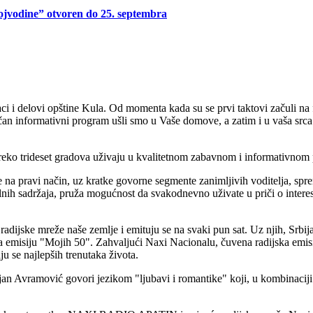
Vojvodine” otvoren do 25. septembra
i delovi opštine Kula. Od momenta kada su se prvi taktovi začuli na f
ačan informativni program ušli smo u Vaše domove, a zatim i u vaša srca
 preko trideset gradova uživaju u kvalitetnom zabavnom i informativnom
 na pravi način, uz kratke govorne segmente zanimljivih voditelja, spr
ih sadržaja, pruža mogućnost da svakodnevno uživate u priči o intere
dijske mreže naše zemlje i emituju se na svaki pun sat. Uz njih, Srbija
 emisiju "Mojih 50". Zahvaljući Naxi Nacionalu, čuvena radijska emisi
aju se najlepših trenutaka života.
an Avramović govori jezikom "ljubavi i romantike" koji, u kombinacij