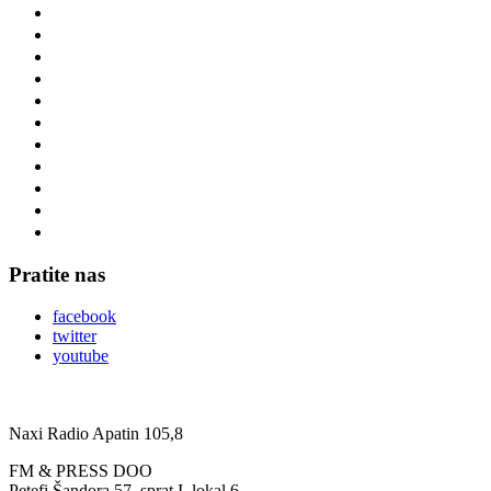
Pratite nas
facebook
twitter
youtube
Naxi Radio Apatin 105,8
FM & PRESS DOO
Petefi Šandora 57, sprat I, lokal 6,