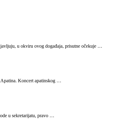
avljuju, u okviru ovog događaja, prisutne očekuje …
z Apatina. Koncert apatinskog …
vode u sekretarijatu, pravo …