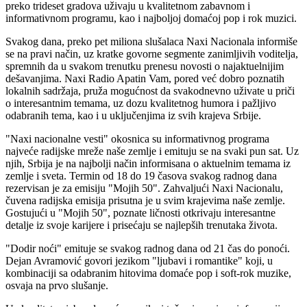
preko trideset gradova uživaju u kvalitetnom zabavnom i
informativnom programu, kao i najboljoj domaćoj pop i rok muzici.
Svakog dana, preko pet miliona slušalaca Naxi Nacionala informiše
se na pravi način, uz kratke govorne segmente zanimljivih voditelja,
spremnih da u svakom trenutku prenesu novosti o najaktuelnijim
dešavanjima. Naxi Radio Apatin Vam, pored već dobro poznatih
lokalnih sadržaja, pruža mogućnost da svakodnevno uživate u priči
o interesantnim temama, uz dozu kvalitetnog humora i pažljivo
odabranih tema, kao i u uključenjima iz svih krajeva Srbije.
"Naxi nacionalne vesti" okosnica su informativnog programa
najveće radijske mreže naše zemlje i emituju se na svaki pun sat. Uz
njih, Srbija je na najbolji način informisana o aktuelnim temama iz
zemlje i sveta. Termin od 18 do 19 časova svakog radnog dana
rezervisan je za emisiju "Mojih 50". Zahvaljući Naxi Nacionalu,
čuvena radijska emisija prisutna je u svim krajevima naše zemlje.
Gostujući u "Mojih 50", poznate ličnosti otkrivaju interesantne
detalje iz svoje karijere i prisećaju se najlepših trenutaka života.
"Dodir noći" emituje se svakog radnog dana od 21 čas do ponoći.
Dejan Avramović govori jezikom "ljubavi i romantike" koji, u
kombinaciji sa odabranim hitovima domaće pop i soft-rok muzike,
osvaja na prvo slušanje.