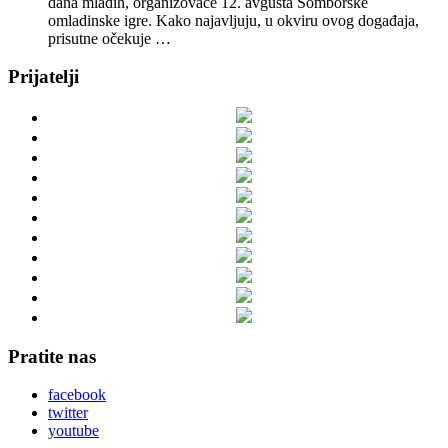
dana mladih, organizovaće 12. avgusta Somborske
omladinske igre. Kako najavljuju, u okviru ovog događaja,
prisutne očekuje …
Prijatelji
Pratite nas
facebook
twitter
youtube