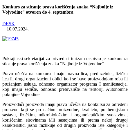
Konkurs za sticanje prava korišćenja znaka “Najbolje iz
Vojvodine” otvoren do 4. septembra
DESK
|
10.07.2024.
Pokrajinski sekretarijat za privredu i turizam raspisao je konkurs za
sticanje prava korišćenja znaka “Najbolje iz Vojvodine”.
Pravo učešća na konkursu imaju pravna lica, preduzetnici, fizička
lica ili drugi organizacioni oblici koji se bave proizvodnjom roba ili
pružanjem usluga, odnosno organizator programa I manifestacija,
koji imaju sedište, odnosno prebivalište na teritoriji Autonomne
pokrajine Vojvodine.
Proizvođači proizvoda imaju pravo učešća na konkursu za određeni
proizvod koji se po načinu proizvodne, kvalitetu, po hemijskom
sastavu, fizičkim, mikrobiološkim i organoleptičkim svojstvima,
korišćenim sirovinama i/ili sastojcima ili prema nekoj drugoj
karakteristici jasno razlikuje od drugih proizvoda iste kategorije i