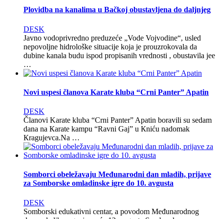
Plovidba na kanalima u Bačkoj obustavljena do daljnjeg
DESK
Javno vodoprivredno preduzeće „Vode Vojvodine“, usled
nepovoljne hidrološke situacije koja je prouzrokovala da
dubine kanala budu ispod propisanih vrednosti , obustavila jee
…
Novi uspesi članova Karate kluba “Crni Panter” Apatin
DESK
Članovi Karate kluba “Crni Panter” Apatin boravili su sedam
dana na Кarate kampu “Ravni Gaj” u Кniću nadomak
Кragujevca.Na …
Somborci obeležavaju Međunarodni dan mladih, prijave
za Somborske omladinske igre do 10. avgusta
DESK
Somborski edukativni centar, a povodom Međunarodnog