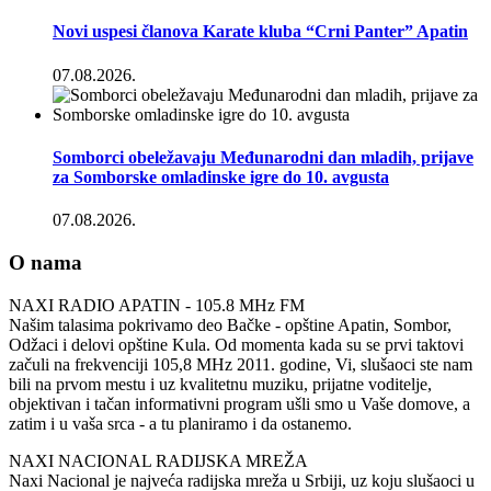
Novi uspesi članova Karate kluba “Crni Panter” Apatin
07.08.2026.
Somborci obeležavaju Međunarodni dan mladih, prijave
za Somborske omladinske igre do 10. avgusta
07.08.2026.
O nama
NAXI RADIO APATIN - 105.8 MHz FM
Našim talasima pokrivamo deo Bačke - opštine Apatin, Sombor,
Odžaci i delovi opštine Kula. Od momenta kada su se prvi taktovi
začuli na frekvenciji 105,8 MHz 2011. godine, Vi, slušaoci ste nam
bili na prvom mestu i uz kvalitetnu muziku, prijatne voditelje,
objektivan i tačan informativni program ušli smo u Vaše domove, a
zatim i u vaša srca - a tu planiramo i da ostanemo.
NAXI NACIONAL RADIJSKA MREŽA
Naxi Nacional je najveća radijska mreža u Srbiji, uz koju slušaoci u