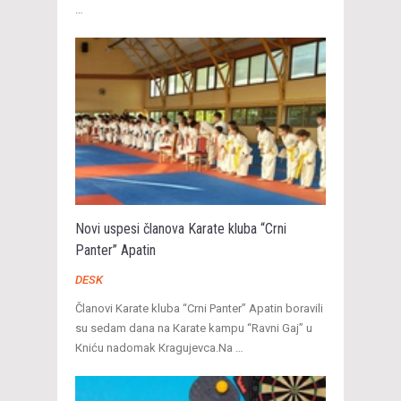
…
Novi uspesi članova Karate kluba “Crni
Panter” Apatin
DESK
Članovi Karate kluba “Crni Panter” Apatin boravili
su sedam dana na Кarate kampu “Ravni Gaj” u
Кniću nadomak Кragujevca.Na …