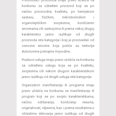
Proizvođači proizvoda imaju pravo učešća na
konkursu za određeni proizvod koji se po
načinu proizvodne, kvalitetu, po hemijskom
sastavu, fizičkim, mikrobiološkim i
organoleptičkim svojstvima, korišćenim
sirovinama i/ili sastojcima ili prema nekoj drugoj
karakteristici jasno razlikuje od drugih
proizvoda iste kategorije i koji je proizveden od
osnovne sirovine koja potiče sa teritorije
Autonomne pokrajine Vojvodine.
Pružaoci usluga imaju pravo učešća na konkursu
za određenu uslugu koja se po kvalitetu,
svojstvima i/ili nekom drugom karakteristikom
jasno razlikuju od drugih usluga iste kategorije.
Organizatori manifestacija ili programa imaju
pravo učešća na konkursu za manifestaciju ili
program koji se po svojim karakteristikama,
načinu održavanja, korišćenju resursa,
originalnosti, ciljevima, kao i prema rezultatima u
oblastima delovanja jasno razlikuju od drugih