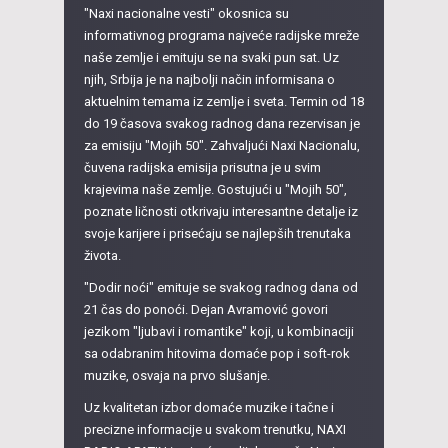
"Naxi nacionalne vesti" okosnica su
informativnog programa najveće radijske mreže
naše zemlje i emituju se na svaki pun sat. Uz
njih, Srbija je na najbolji način informisana o
aktuelnim temama iz zemlje i sveta. Termin od 18
do 19 časova svakog radnog dana rezervisan je
za emisiju "Mojih 50". Zahvaljući Naxi Nacionalu,
čuvena radijska emisija prisutna je u svim
krajevima naše zemlje. Gostujući u "Mojih 50",
poznate ličnosti otkrivaju interesantne detalje iz
svoje karijere i prisećaju se najlepših trenutaka
života.
"Dodir noći" emituje se svakog radnog dana od
21 čas do ponoći. Dejan Avramović govori
jezikom "ljubavi i romantike" koji, u kombinaciji
sa odabranim hitovima domaće pop i soft-rok
muzike, osvaja na prvo slušanje.
Uz kvalitetan izbor domaće muzike i tačne i
precizne informacije u svakom trenutku, NAXI