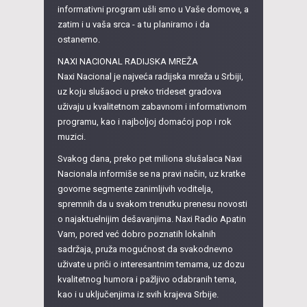
informativni program ušli smo u Vaše domove, a
zatim i u vaša srca - a tu planiramo i da
ostanemo.
NAXI NACIONAL RADIJSKA MREŽA
Naxi Nacional je najveća radijska mreža u Srbiji,
uz koju slušaoci u preko trideset gradova
uživaju u kvalitetnom zabavnom i informativnom
programu, kao i najboljoj domaćoj pop i rok
muzici.
Svakog dana, preko pet miliona slušalaca Naxi
Nacionala informiše se na pravi način, uz kratke
govorne segmente zanimljivih voditelja,
spremnih da u svakom trenutku prenesu novosti
o najaktuelnijim dešavanjima. Naxi Radio Apatin
Vam, pored već dobro poznatih lokalnih
sadržaja, pruža mogućnost da svakodnevno
uživate u priči o interesantnim temama, uz dozu
kvalitetnog humora i pažljivo odabranih tema,
kao i u uključenjima iz svih krajeva Srbije.