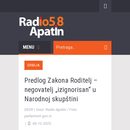
MENU
SRBIJA
Predlog Zakona Roditelj –
negovatelj „izignorisan“ u
Narodnoj skupštini
DESK | Izvor: Radio Apatin / Foto:
parlament.gov.rs
|
08.10.2025.