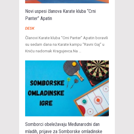
Novi uspesi članova Karate kluba “Crni
Panter” Apatin
DESK
Članovi Karate kluba “Crni Panter” Apatin boravili
su sedam dana na Кarate kampu “Ravni Gaj” u
Кniću nadomak Кragujevca.Na …
Somborci obeležavaju Međunarodni dan
mladih, prijave za Somborske omladinske