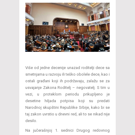
Više od jedne decenije unazad roditelji dece sa
smetnjama u razvoju ili teško obolele dece, kao i
ostali građani koji ih podržavaju, zalažu se za
usvajanje Zakona Roditelj – negovatelj. S tim u
vezi, u proteklom periodu prikupljeno je
desetine hiljada potpisa koji su predati
Narodnoj skupštini Republike Srbije, kako bi se
taj zakon uvrstio u dnevni red, ali to se nikad nije
desilo.
Na jučerašnjoj 1. sednici Drugog redovnog