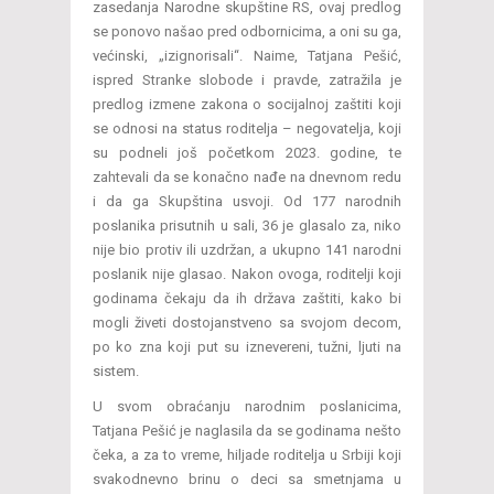
zasedanja Narodne skupštine RS, ovaj predlog
se ponovo našao pred odbornicima, a oni su ga,
većinski, „izignorisali“. Naime, Tatjana Pešić,
ispred Stranke slobode i pravde, zatražila je
predlog izmene zakona o socijalnoj zaštiti koji
se odnosi na status roditelja – negovatelja, koji
su podneli još početkom 2023. godine, te
zahtevali da se konačno nađe na dnevnom redu
i da ga Skupština usvoji. Od 177 narodnih
poslanika prisutnih u sali, 36 je glasalo za, niko
nije bio protiv ili uzdržan, a ukupno 141 narodni
poslanik nije glasao. Nakon ovoga, roditelji koji
godinama čekaju da ih država zaštiti, kako bi
mogli živeti dostojanstveno sa svojom decom,
po ko zna koji put su iznevereni, tužni, ljuti na
sistem.
U svom obraćanju narodnim poslanicima,
Tatjana Pešić je naglasila da se godinama nešto
čeka, a za to vreme, hiljade roditelja u Srbiji koji
svakodnevno brinu o deci sa smetnjama u