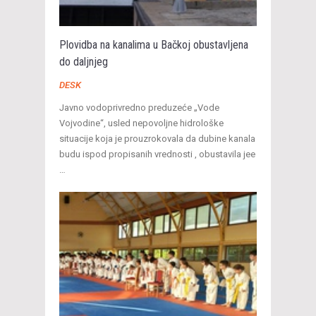
Plovidba na kanalima u Bačkoj obustavljena
do daljnjeg
DESK
Javno vodoprivredno preduzeće „Vode
Vojvodine“, usled nepovoljne hidrološke
situacije koja je prouzrokovala da dubine kanala
budu ispod propisanih vrednosti , obustavila jee
…