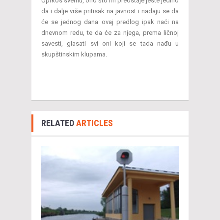
Uprkos svemu, ono što im preostaje jeste jedino
da i dalje vrše pritisak na javnost i nadaju se da
će se jednog dana ovaj predlog ipak naći na
dnevnom redu, te da će za njega, prema ličnoj
savesti, glasati svi oni koji se tada nađu u
skupštinskim klupama.
RELATED
ARTICLES