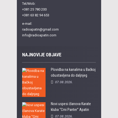
Tel/Mob:
+381 25 780 200
+381 63 82 94 653
e-mail:
radioapatin@gmail.com
info@radioapatin.com
NAJNOVIJE OBJAVE
Plovidba na kanalima u Bačkoj
obustavljena do daljnjeg
07.08.2026.
Novi uspesi članova Karate
kluba “Crni Panter” Apatin
07.08.2026.