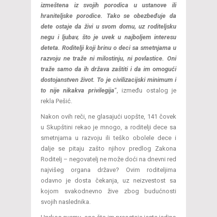
izmeštena iz svojih porodica u ustanove ili
hraniteljske porodice. Tako se obezbeđuje da
dete ostaje da živi u svom domu, uz roditeljsku
negu i ljubav, što je uvek u najboljem interesu
deteta. Roditelji koji brinu o deci sa smetnjama u
razvoju ne traže ni milostinju, ni povlastice. Oni
traže samo da ih država zaštiti i da im omogući
dostojanstven život. To je civilizacijski minimum i
to
nije nikakva privilegija
“, između ostalog je
rekla Pešić.
Nakon ovih reči, ne glasajući uopšte, 141 čovek
u Skupštini rekao je mnogo, a roditelji dece sa
smetnjama u razvoju ili teško obolele dece i
dalje se pitaju zašto njihov predlog Zakona
Roditelj – negovatelj ne može doći na dnevni red
najvišeg organa države? Ovim roditeljima
odavno je dosta čekanja, uz neizvestost sa
kojom svakodnevno žive zbog budućnosti
svojih naslednika.