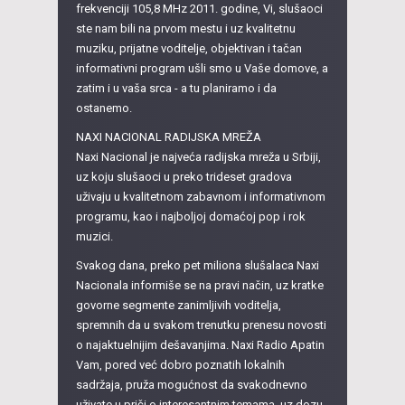
frekvenciji 105,8 MHz 2011. godine, Vi, slušaoci
ste nam bili na prvom mestu i uz kvalitetnu
muziku, prijatne voditelje, objektivan i tačan
informativni program ušli smo u Vaše domove, a
zatim i u vaša srca - a tu planiramo i da
ostanemo.
NAXI NACIONAL RADIJSKA MREŽA
Naxi Nacional je najveća radijska mreža u Srbiji,
uz koju slušaoci u preko trideset gradova
uživaju u kvalitetnom zabavnom i informativnom
programu, kao i najboljoj domaćoj pop i rok
muzici.
Svakog dana, preko pet miliona slušalaca Naxi
Nacionala informiše se na pravi način, uz kratke
govorne segmente zanimljivih voditelja,
spremnih da u svakom trenutku prenesu novosti
o najaktuelnijim dešavanjima. Naxi Radio Apatin
Vam, pored već dobro poznatih lokalnih
sadržaja, pruža mogućnost da svakodnevno
uživate u priči o interesantnim temama, uz dozu