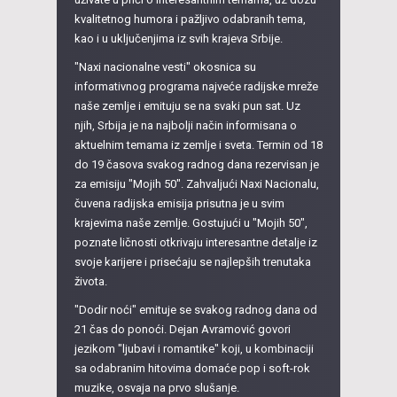
kvalitetnog humora i pažljivo odabranih tema,
kao i u uključenjima iz svih krajeva Srbije.
"Naxi nacionalne vesti" okosnica su
informativnog programa najveće radijske mreže
naše zemlje i emituju se na svaki pun sat. Uz
njih, Srbija je na najbolji način informisana o
aktuelnim temama iz zemlje i sveta. Termin od 18
do 19 časova svakog radnog dana rezervisan je
za emisiju "Mojih 50". Zahvaljući Naxi Nacionalu,
čuvena radijska emisija prisutna je u svim
krajevima naše zemlje. Gostujući u "Mojih 50",
poznate ličnosti otkrivaju interesantne detalje iz
svoje karijere i prisećaju se najlepših trenutaka
života.
"Dodir noći" emituje se svakog radnog dana od
21 čas do ponoći. Dejan Avramović govori
jezikom "ljubavi i romantike" koji, u kombinaciji
sa odabranim hitovima domaće pop i soft-rok
muzike, osvaja na prvo slušanje.