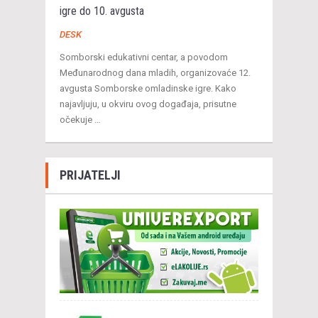
igre do 10. avgusta
DESK
Somborski edukativni centar, a povodom
Međunarodnog dana mladih, organizovaće 12.
avgusta Somborske omladinske igre. Kako
najavljuju, u okviru ovog događaja, prisutne
očekuje …
PRIJATELJI