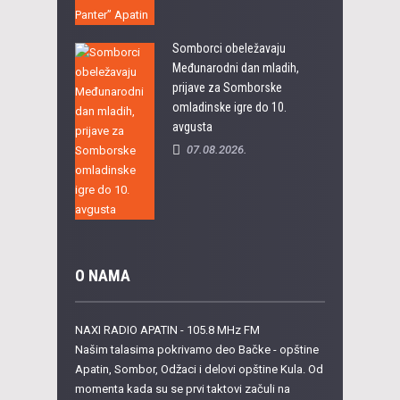
Somborci obeležavaju
Međunarodni dan mladih,
prijave za Somborske
omladinske igre do 10.
avgusta
07.08.2026.
O NAMA
NAXI RADIO APATIN - 105.8 MHz FM
Našim talasima pokrivamo deo Bačke - opštine
Apatin, Sombor, Odžaci i delovi opštine Kula. Od
momenta kada su se prvi taktovi začuli na