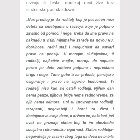
razvoju ili teško oboleloj deci žive bez
sustemske podrške države.
„
Naš predlog je da roditelj, koji je posvećen nezi
deteta sa smetnjama u razvoju, koje je potpuno
zavisno od pomoći i nege, treba da ima pravo na
naknadu u visini minimalne zarade na novou RS,
doprinose, radni staž i mogućnost da ostvari
pravo na penziju. U mnogim slučajevima, ti
roditelji, najčešće majke, moraju da napuste
posao jer dete zahteva potpunu i neprestanu
brigu i negu. Time gube izvor prihoda, penzijsko
osiguranje i pravo na sigurnu budućnost. Ti
roditelji nisu kao svi ostali roditelji. Njihov dan
nema pauze, njihova briga nema radno vreme, za
njih nema odmora. Oni su istovremeno roditelji,
terapeuti, negovatelji i borci za život i
dostojanstvo svoje dece, a država im, nažalost, još
uvek ne priznaje status koji bi im obezbedio
socijalnu i ekonomsku sigurnost. Status roditelja-
negovatelja je važan i zbog toga da deca ne bi bila