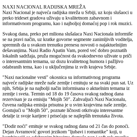
NAXI NACIONAL RADIJSKA MREŽA
Naxi Nacional je najveća radijska mreža u Srbiji, uz koju slušaoci u
preko trideset gradova uživaju u kvalitetnom zabavnom i
informativnom programu, kao i najboljoj domaćoj pop i rok muzici.
Svakog dana, preko pet miliona slušalaca Naxi Nacionala informiše
se na pravi način, uz kratke govorne segmente zanimljivih voditelja,
spremnih da u svakom trenutku prenesu novosti o najaktuelnijim
dešavanjima. Naxi Radio Apatin Vam, pored već dobro poznatih
lokalnih sadržaja, pruža mogućnost da svakodnevno uživate u priči
o interesantnim temama, uz dozu kvalitetnog humora i pažljivo
odabranih tema, kao i u uključenjima iz svih krajeva Srbije.
"Naxi nacionalne vesti" okosnica su informativnog programa
najveće radijske mreže naše zemlje i emituju se na svaki pun sat. Uz
njih, Srbija je na najbolji način informisana o aktuelnim temama iz
zemlje i sveta. Termin od 18 do 19 časova svakog radnog dana
rezervisan je za emisiju "Mojih 50". Zahvaljući Naxi Nacionalu,
čuvena radijska emisija prisutna je u svim krajevima naše zemlje.
Gostujući u "Mojih 50", poznate ličnosti otkrivaju interesantne
detalje iz svoje karijere i prisećaju se najlepših trenutaka života.
"Dodir noći" emituje se svakog radnog dana od 21 čas do ponoći.
Dejan Avramović govori jezikom "ljubavi i romantike" koji, u