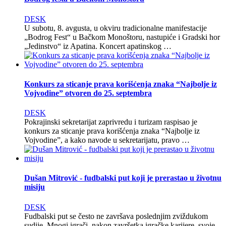
DESK
U subotu, 8. avgusta, u okviru tradicionalne manifestacije
„Bodrog Fest“ u Bačkom Monoštoru, nastupiće i Gradski hor
„Jedinstvo“ iz Apatina. Koncert apatinskog …
Konkurs za sticanje prava korišćenja znaka “Najbolje iz
Vojvodine” otvoren do 25. septembra
DESK
Pokrajinski sekretarijat zaprivredu i turizam raspisao je
konkurs za sticanje prava korišćenja znaka “Najbolje iz
Vojvodine”, a kako navode u sekretarijatu, pravo …
Dušan Mitrović - fudbalski put koji je prerastao u životnu
misiju
DESK
Fudbalski put se često ne završava poslednjim zviždukom
sudije. Mnogi igrači, nakon završetka igračke karijere, svoje