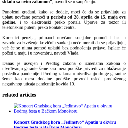
skladu sa ovim zakonom"
, navodi se u saopštenju.
Punoletni građani, kako se dodaje, moći će da se prijavljuju za
uplatu novčane pomoći
u periodu od 28. aprila do 15. maja ove
godine
, i to elektronski preko portala Uprave za trezor ili
telefonskim putem, preko kontakt centra.
Korisnici penzija, primaoci novčane socijalne pomoći i lica u
zavodu za izvršenje krivičnih sankcija neće morati da se prijavljuju,
već će se njima pomoć uplatiti bez podnošenja prijave. Isplate će
početi u maju i u novembru, navodi Vlada.
Danas je usvojen i Predlog zakona o izmenama Zakona o
utvrđivanju garante šeme kao mera podrške privredi za ublažavanje
posledica pandemije i Predlog zakona o utvrđivanju druge garantne
šeme kao mera dodatne podrške privredi usled produženog
negativnog uticaja pandemije kovida 19.
related
articles
Koncert Gradskog hora „Jedinstvo“ Apatin u okviru
Bodrog festa u Bačkom Monoštoru