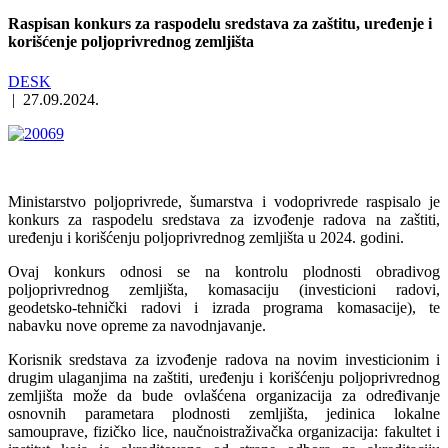
Raspisan konkurs za raspodelu sredstava za zaštitu, uređenje i
korišćenje poljoprivrednog zemljišta
DESK
|
27.09.2024.
Ministarstvo poljoprivrede, šumarstva i vodoprivrede raspisalo je
konkurs za raspodelu sredstava za izvođenje radova na zaštiti,
uređenju i korišćenju poljoprivrednog zemljišta u 2024. godini.
Ovaj konkurs odnosi se na kontrolu plodnosti obradivog
poljoprivrednog zemljišta, komasaciju (investicioni radovi,
geodetsko-tehnički radovi i izrada programa komasacije), te
nabavku nove opreme za navodnjavanje.
Кorisnik sredstava za izvođenje radova na novim investicionim i
drugim ulaganjima na zaštiti, uređenju i korišćenju poljoprivrednog
zemljišta može da bude ovlašćena organizacija za određivanje
osnovnih parametara plodnosti zemljišta, jedinica lokalne
samouprave, fizičko lice, naučnoistraživačka organizacija: fakultet i