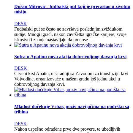
Dušan Mitrović - fudbalski put koji je prerastao u životnu
misiju
DESK
Fudbalski put se često ne završava poslednjim zviždukom
sudije. Mnogi igrači, nakon završetka igračke karijere, svoje
iskustvo i znanje nastavljaju da prenose …
Sutra u Apatinu nova akcija dobrovoljnog davanja krvi
DESK
Crveni krst Apatin, u saradnji sa Zavodom za transfuziju krvi
Vojvodine, organizovaće u našem gradu još jednu akciju
dobrovoljnog davanja krvi.
Mladost dočekuje Vrbas, poziv navijačima na podršku sa
tribina
DESK
Nakon uspešno odrađene prve dve provere, te ubedljivih