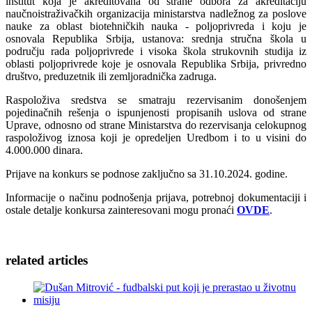
institut koja je akreditovana od strane odbora za akreditaciju
naučnoistraživačkih organizacija ministarstva nadležnog za poslove
nauke za oblast biotehničkih nauka - poljoprivreda i koju je
osnovala Republika Srbija, ustanova: srednja stručna škola u
području rada poljoprivrede i visoka škola strukovnih studija iz
oblasti poljoprivrede koje je osnovala Republika Srbija, privredno
društvo, preduzetnik ili zemljoradnička zadruga.
Raspoloživa sredstva se smatraju rezervisanim donošenjem
pojedinačnih rešenja o ispunjenosti propisanih uslova od strane
Uprave, odnosno od strane Ministarstva do rezervisanja celokupnog
raspoloživog iznosa koji je opredeljen Uredbom i to u visini do
4.000.000 dinara.
Prijave na konkurs se podnose zaključno sa 31.10.2024. godine.
Informacije o načinu podnošenja prijava, potrebnoj dokumentaciji i
ostale detalje konkursa zainteresovani mogu pronaći
OVDE
.
related
articles