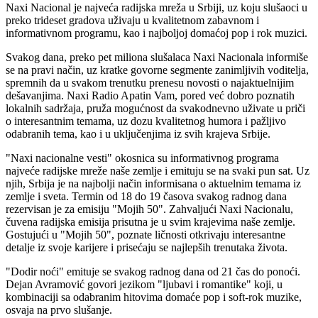
Naxi Nacional je najveća radijska mreža u Srbiji, uz koju slušaoci u
preko trideset gradova uživaju u kvalitetnom zabavnom i
informativnom programu, kao i najboljoj domaćoj pop i rok muzici.
Svakog dana, preko pet miliona slušalaca Naxi Nacionala informiše
se na pravi način, uz kratke govorne segmente zanimljivih voditelja,
spremnih da u svakom trenutku prenesu novosti o najaktuelnijim
dešavanjima. Naxi Radio Apatin Vam, pored već dobro poznatih
lokalnih sadržaja, pruža mogućnost da svakodnevno uživate u priči
o interesantnim temama, uz dozu kvalitetnog humora i pažljivo
odabranih tema, kao i u uključenjima iz svih krajeva Srbije.
"Naxi nacionalne vesti" okosnica su informativnog programa
najveće radijske mreže naše zemlje i emituju se na svaki pun sat. Uz
njih, Srbija je na najbolji način informisana o aktuelnim temama iz
zemlje i sveta. Termin od 18 do 19 časova svakog radnog dana
rezervisan je za emisiju "Mojih 50". Zahvaljući Naxi Nacionalu,
čuvena radijska emisija prisutna je u svim krajevima naše zemlje.
Gostujući u "Mojih 50", poznate ličnosti otkrivaju interesantne
detalje iz svoje karijere i prisećaju se najlepših trenutaka života.
"Dodir noći" emituje se svakog radnog dana od 21 čas do ponoći.
Dejan Avramović govori jezikom "ljubavi i romantike" koji, u
kombinaciji sa odabranim hitovima domaće pop i soft-rok muzike,
osvaja na prvo slušanje.