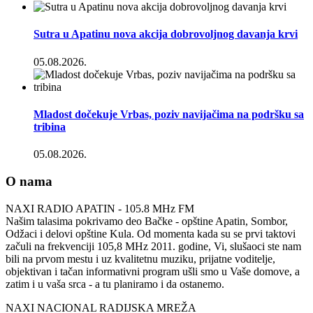
Sutra u Apatinu nova akcija dobrovoljnog davanja krvi
05.08.2026.
Mladost dočekuje Vrbas, poziv navijačima na podršku sa
tribina
05.08.2026.
O nama
NAXI RADIO APATIN - 105.8 MHz FM
Našim talasima pokrivamo deo Bačke - opštine Apatin, Sombor,
Odžaci i delovi opštine Kula. Od momenta kada su se prvi taktovi
začuli na frekvenciji 105,8 MHz 2011. godine, Vi, slušaoci ste nam
bili na prvom mestu i uz kvalitetnu muziku, prijatne voditelje,
objektivan i tačan informativni program ušli smo u Vaše domove, a
zatim i u vaša srca - a tu planiramo i da ostanemo.
NAXI NACIONAL RADIJSKA MREŽA