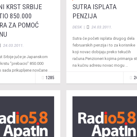
NI KRST SRBIJE
SUTRA ISPLATA
IO 850.000
PENZIJA
RA ZA POMOĆ
DESK
|
24.03.2011.
NU
Sutra će početi isplata drugog dela
februarskih penzija i to za korisnike
24.03.2011.
koji novac dobijaju preko tekućih
st Srbije juče je Japanskom
računa.Penzioneri kojima primanja st
krstu "prebacio" 850.000
na kućnu adresu novac mogu …
o sada prikupljene novčane
olika je protivrednost
1285
2
 donacija koje su do 23. marta
 …