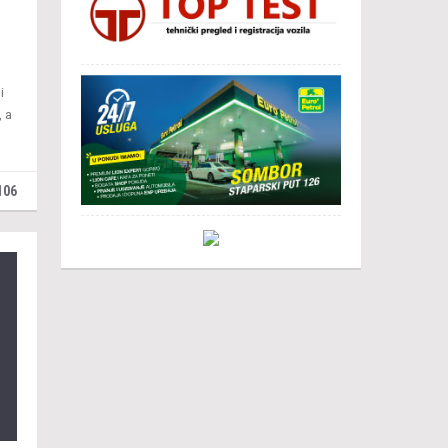
i
, a
106