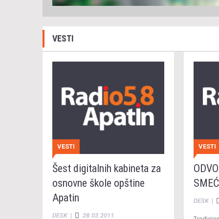
VESTI
VESTI
VESTI
Šest digitalnih kabineta za
ODVO
osnovne škole opštine
SMEĆ
Apatin
DESK
|
DESK
|
28.03.2011.
Tradicion