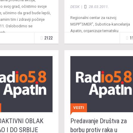
o svoj grad, očistimo svoje
DESK
|
28.03.2011.
e, učinimo da grad bude lepši,
Regionalni centar za razvoj
 samim tim i zdraviji počinje
MSPP’’SMER’’, Subotica-kancelarija
011. Oslobodimo se
Apatin, organizuje tematsku
nih …
konferenciju na temu’’INTEGRACIJE
2122
1
SEKTORA TURIZMA U OPŠTINI
APATIN’’.Konferencija će se održati
dana 28 marta 2011.g. sa početkom
VESTI
OAKTIVNI OBLAK
Predavanje Društva za
O I DO SRBIJE
borbu protiv raka u