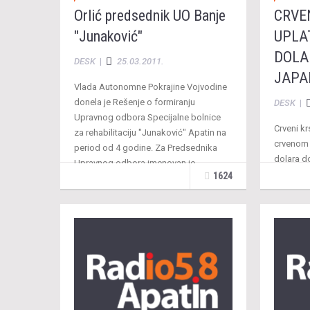
Orlić predsednik UO Banje
CRVE
"Junaković"
UPLAT
DOLA
DESK
|
25.03.2011.
JAPA
Vlada Autonomne Pokrajine Vojvodine
donela je Rešenje o formiranju
DESK
|
Upravnog odbora Specijalne bolnice
Crveni kr
za rehabilitaciju "Junaković" Apatin na
crvenom 
period od 4 godine. Za Predsednika
dolara d
Upravnog odbora imenovan je …
pomoći.T
1624
dinarskih
uplaćene