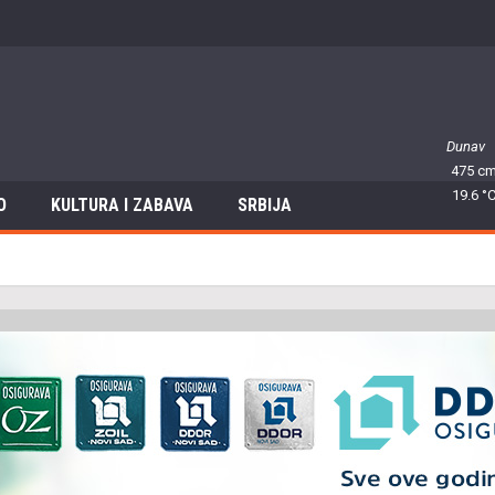
Dunav
475 c
19.6 °
O
KULTURA I ZABAVA
SRBIJA