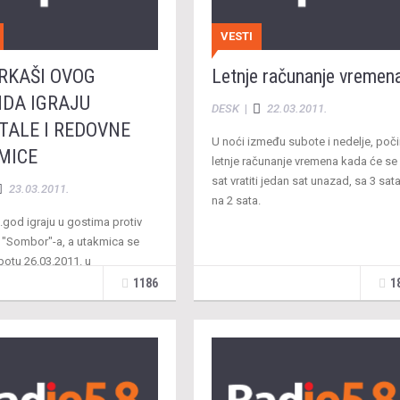
VESTI
RKAŠI OVOG
Letnje računanje vremen
NDA IGRAJU
DESK
|
22.03.2011.
TALE I REDOVNE
U noći između subote i nedelje, poči
MICE
letnje računanje vremena kada će se
sat vratiti jedan sat unazad, sa 3 sat
23.03.2011.
na 2 sata.
8.god igraju u gostima protiv
 "Sombor"-a, a utakmica se
botu 26.03.2011. u
adeti 96.god igraju dve
1186
1
e zaredom …