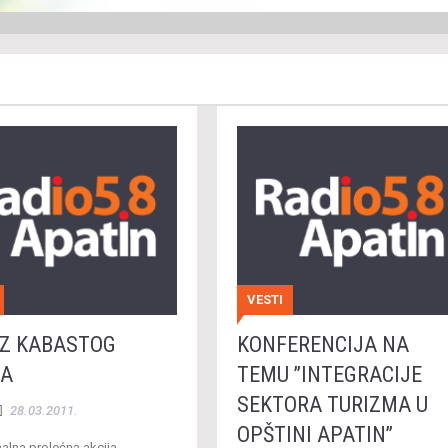
VESTI
Z KABASTOG
KONFERENCIJA NA
A
TEMU ’’INTEGRACIJE
SEKTORA TURIZMA U
28.03.2011.
OPŠTINI APATIN’’
alna prolećna akcija,