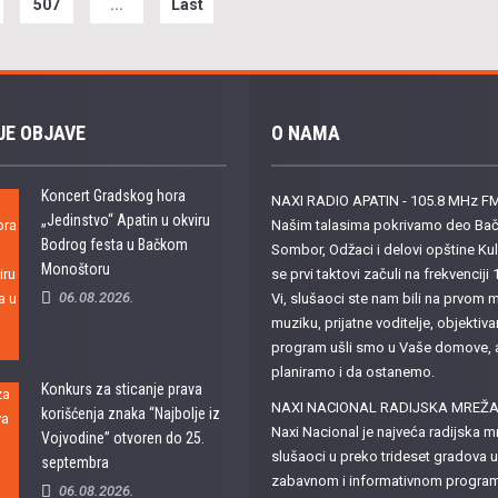
507
...
Last
JE OBJAVE
O NAMA
Koncert Gradskog hora
NAXI RADIO APATIN - 105.8 MHz F
„Jedinstvo“ Apatin u okviru
Našim talasima pokrivamo deo Bačk
Bodrog festa u Bačkom
Sombor, Odžaci i delovi opštine K
Monoštoru
se prvi taktovi začuli na frekvencij
06.08.2026.
Vi, slušaoci ste nam bili na prvom m
muziku, prijatne voditelje, objektiva
program ušli smo u Vaše domove, a z
planiramo i da ostanemo.
Konkurs za sticanje prava
NAXI NACIONAL RADIJSKA MREŽ
korišćenja znaka “Najbolje iz
Naxi Nacional je najveća radijska mr
Vojvodine” otvoren do 25.
slušaoci u preko trideset gradova u
septembra
zabavnom i informativnom programu
06.08.2026.