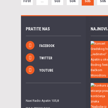
First
...
503
504
505
506
PRATITE NAS
NAJNOVI
FACEBOOK
TWITTER
YOUTUBE
Naxi Radio Apatin 105,8