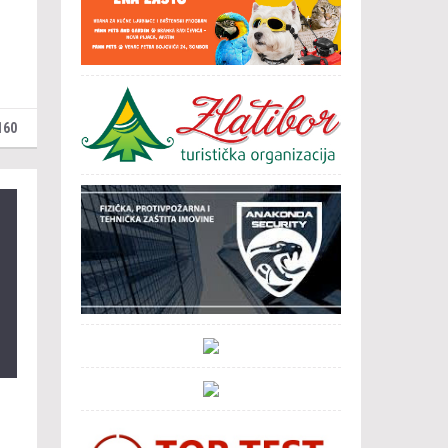
160
 …