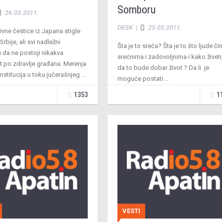
Somboru
26.03.2011.
DESK
|
25.03.2011.
vne čestice iz Japana stigle
Srbije, ali svi nadležni
Šta je to sreća? Šta je to što ljude čin
u da ne postoji nikakva
srećnima i zadovoljnima i kako živeti
 po zdravlje građana. Merenja
da to bude dobar život ? Da li je
institucija u toku jučerašnjeg …
moguće postati …
1353
1
VESTI