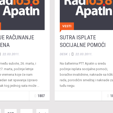
VESTI
JE RAČUNANJE
SUTRA ISPLATE
ENA
SOCIJALNE POMOĆI
22.03.2011.
DESK
|
22.03.2011.
među subote, 26. marta, i
Na šalterima PTT Apatin u sredu
27. marta, počinje letnje
počinje isplata socijalne pomoći,
e vremena koje će nam
boračke invalidnine, naknade sa tržit
 jedan sat spavanja.Upravo
rada, porodični smeštaj i naknade z
ak tog jednog sata može …
tuđu negu.
1807
1