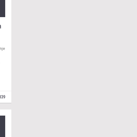
a
nje
a
839