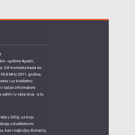
M
e - opštine Apatin,
ula. Od momenta kada su
i 105,8 MHz 2011. godine,
estu i uz kvalitetnu
n i tačan informativni
atim i u vaša srca - a tu
A
eža u Srbiji, uz koju
živaju u kvalitetnom
, kao i najboljoj domaćoj