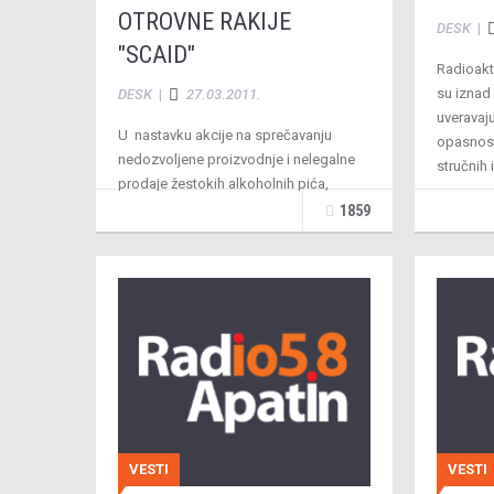
OTROVNE RAKIJE
DESK
|
"SCAID"
Radioakti
su iznad 
DESK
|
27.03.2011.
uveravaj
U nastavku akcije na sprečavanju
opasnost
nedozvoljene proizvodnje i nelegalne
stručnih 
prodaje žestokih alkoholnih pića,
pripadnici Ministarstva unutrašnjih
1859
poslova Republike Srbije, Uprave
kriminalističke policije i Policijske
uprave u Somboru …
VESTI
VESTI