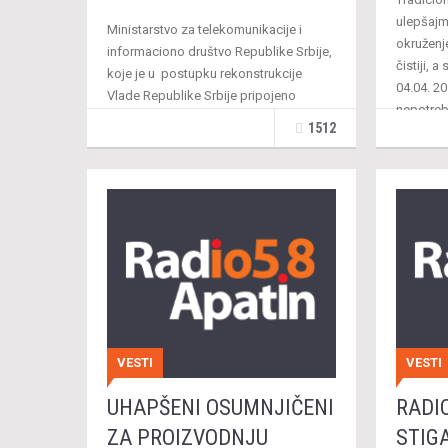
ulepšajm
Ministarstvo za telekomunikacije i
okruženj
informaciono društvo Republike Srbije,
čistiji, a
koje je u postupku rekonstrukcije
04.04. 2
Vlade Republike Srbije pripojeno
nepotreb
Ministarstu kulture, isporučilo je ovih
1512
dana osnovnim školama u opštini …
VESTI
VESTI
UHAPŠENI OSUMNJIČENI
RADI
ZA PROIZVODNJU
STIGA