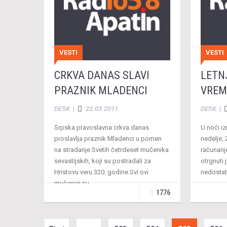
VESTI
VESTI
CRKVA DANAS SLAVI
LETN
PRAZNIK MLADENCI
VREM
DESK
|
22.03.2011.
DESK
|
Srpska pravoslavna crkva danas
U noći iz
proslavlja praznik Mladenci u pomen
nedelje, 
na stradanje Svetih četrdeset mučenika
računanj
sevastijskih, koji su postradali za
otrgnuti
Hristovu veru 320. godine.Svi ovi
nedostat
mučenici su …
1776