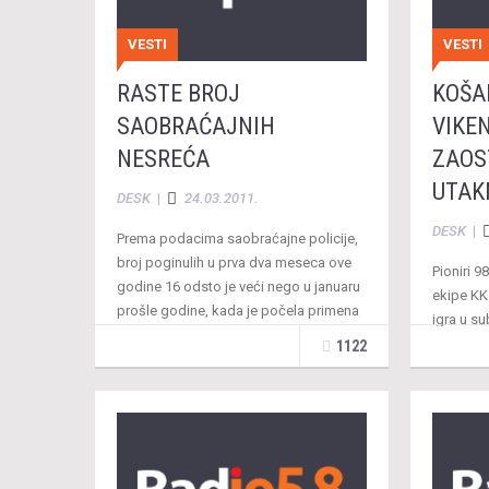
VESTI
VESTI
RASTE BROJ
KOŠA
SAOBRAĆAJNIH
VIKE
NESREĆA
ZAOS
UTAK
DESK
|
24.03.2011.
DESK
|
Prema podacima saobraćajne policije,
broj poginulih u prva dva meseca ove
Pioniri 9
godine 16 odsto je veći nego u januaru
ekipe KK
prošle godine, kada je počela primena
igra u su
Zakona …
12.00h.K
1122
utakmic