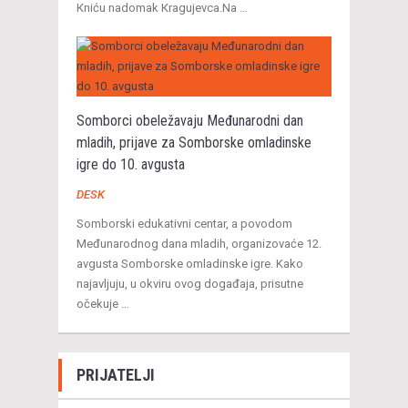
Кniću nadomak Кragujevca.Na …
Somborci obeležavaju Međunarodni dan
mladih, prijave za Somborske omladinske
igre do 10. avgusta
DESK
Somborski edukativni centar, a povodom
Međunarodnog dana mladih, organizovaće 12.
avgusta Somborske omladinske igre. Kako
najavljuju, u okviru ovog događaja, prisutne
očekuje …
PRIJATELJI