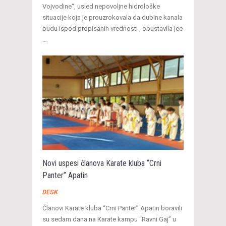
Vojvodine“, usled nepovoljne hidrološke
situacije koja je prouzrokovala da dubine kanala
budu ispod propisanih vrednosti , obustavila jee
…
Novi uspesi članova Karate kluba “Crni
Panter” Apatin
DESK
Članovi Karate kluba “Crni Panter” Apatin boravili
su sedam dana na Кarate kampu “Ravni Gaj” u