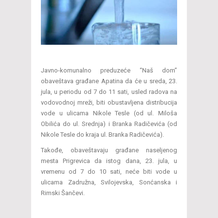
Javno-komunalno preduzeće “Naš dom”
obaveštava građane Apatina da će u sreda, 23.
jula, u periodu od 7 do 11 sati, usled radova na
vodovodnoj mreži, biti obustavljena distribucija
vode u ulicama Nikole Tesle (od ul. Miloša
Obilića do ul. Srednja) i Branka Radičevića (od
Nikole Tesle do kraja ul. Branka Radičevića).
Takođe, obaveštavaju građane naseljenog
mesta Prigrevica da istog dana, 23. jula, u
vremenu od 7 do 10 sati, neće biti vode u
ulicama Zadružna, Svilojevska, Sonćanska i
Rimski Šančevi.