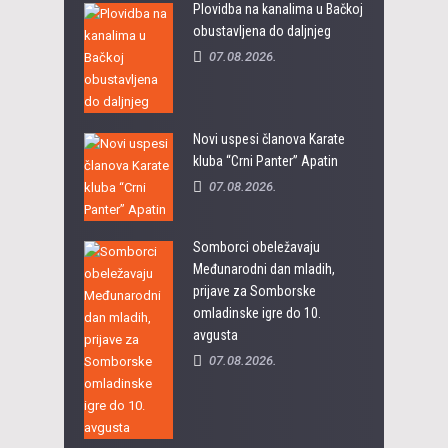
Plovidba na kanalima u Bačkoj
obustavljena do daljnjeg
07.08.2026.
Novi uspesi članova Karate
kluba “Crni Panter” Apatin
07.08.2026.
Somborci obeležavaju
Međunarodni dan mladih,
prijave za Somborske
omladinske igre do 10.
avgusta
07.08.2026.