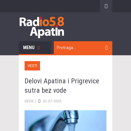
MENU
VESTI
Delovi Apatina i Prigrevice
sutra bez vode
DESK
|
22.07.2025.