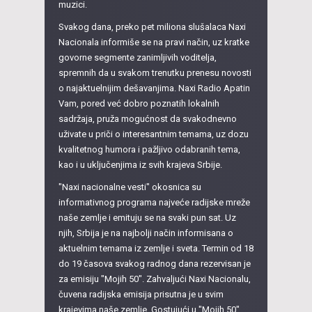
muzici.
Svakog dana, preko pet miliona slušalaca Naxi
Nacionala informiše se na pravi način, uz kratke
govorne segmente zanimljivih voditelja,
spremnih da u svakom trenutku prenesu novosti
o najaktuelnijim dešavanjima. Naxi Radio Apatin
Vam, pored već dobro poznatih lokalnih
sadržaja, pruža mogućnost da svakodnevno
uživate u priči o interesantnim temama, uz dozu
kvalitetnog humora i pažljivo odabranih tema,
kao i u uključenjima iz svih krajeva Srbije.
"Naxi nacionalne vesti" okosnica su
informativnog programa najveće radijske mreže
naše zemlje i emituju se na svaki pun sat. Uz
njih, Srbija je na najbolji način informisana o
aktuelnim temama iz zemlje i sveta. Termin od 18
do 19 časova svakog radnog dana rezervisan je
za emisiju "Mojih 50". Zahvaljući Naxi Nacionalu,
čuvena radijska emisija prisutna je u svim
krajevima naše zemlje. Gostujući u "Mojih 50",