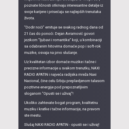
poznate ličnosti otkrivaju interesantne detalje iz
svoje karijere i prisećaju se najlepših trenutaka
života.
"Dodir noći" emituje se svakog radnog dana od
21 čas do ponoći. Dejan Avramović govori
jezikom "ljubavi i romantike" koji, u kombinaciji
sa odabranim hitovima domaće pop i soft-rok
muzike, osvaja na prvo slušanje.
Uz kvalitetan izbor domaće muzike i tačne i
precizne informacije u svakom trenutku, NAXI
RADIO APATIN i najveća radijska mreža Naxi
Nacional, čine celu Srbiju preplavljenom talasom
pozitivne energije pod prepoznatljivim
sloganom "Opusti se i uživaj"!
Ukoliko zahtevate bogat program, kvalitetnu
muziku i kratke i tačne informacije, na pravom
ste mestu.
Slušaj NAXI RADIO APATIN - opusti se i uživaj!