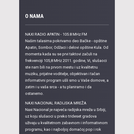
O NAMA
NAXI RADIO APATIN - 105.8 MHz FM
Našim talasima pokrivamo deo Bačke - opštine
Apatin, Sombor, Odžaci i delovi opštine Kula. Od
momenta kada su se prvi taktovi začuli na
frekvenciji 105,8 MHz 2011. godine, Vi, slušaoci
ste nam bili na prvom mestu i uz kvalitetnu
muziku, prijatne voditelje, objektivan i tačan
informativni program ušli smo u Vaše domove, a
zatim i u vaša srca - a tu planiramo i da
ostanemo.
NAXI NACIONAL RADIJSKA MREŽA
Naxi Nacional je najveća radijska mreža u Srbiji,
uz koju slušaoci u preko trideset gradova
uživaju u kvalitetnom zabavnom i informativnom
programu, kao i najboljoj domaćoj pop i rok