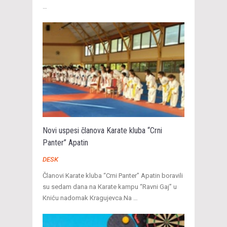
…
Novi uspesi članova Karate kluba “Crni
Panter” Apatin
DESK
Članovi Karate kluba “Crni Panter” Apatin boravili
su sedam dana na Кarate kampu “Ravni Gaj” u
Кniću nadomak Кragujevca.Na …