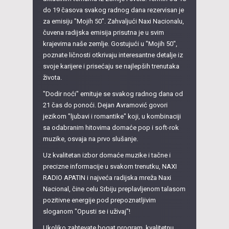
do 19 časova svakog radnog dana rezervisan je
za emisiju "Mojih 50". Zahvaljući Naxi Nacionalu,
čuvena radijska emisija prisutna je u svim
krajevima naše zemlje. Gostujući u "Mojih 50",
poznate ličnosti otkrivaju interesantne detalje iz
svoje karijere i prisećaju se najlepših trenutaka
života.
"Dodir noći" emituje se svakog radnog dana od
21 čas do ponoći. Dejan Avramović govori
jezikom "ljubavi i romantike" koji, u kombinaciji
sa odabranim hitovima domaće pop i soft-rok
muzike, osvaja na prvo slušanje.
Uz kvalitetan izbor domaće muzike i tačne i
precizne informacije u svakom trenutku, NAXI
RADIO APATIN i najveća radijska mreža Naxi
Nacional, čine celu Srbiju preplavljenom talasom
pozitivne energije pod prepoznatljivim
sloganom "Opusti se i uživaj"!
Ukoliko zahtevate bogat program, kvalitetnu