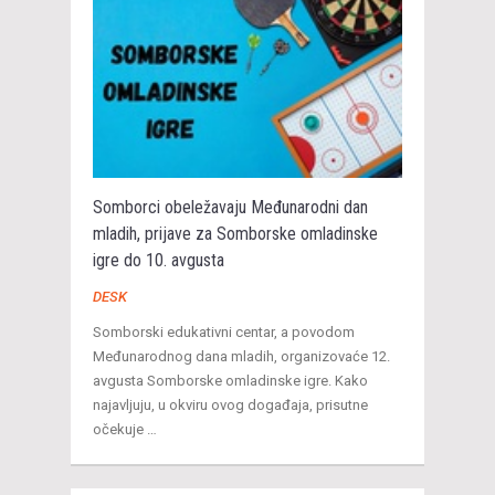
Somborci obeležavaju Međunarodni dan
mladih, prijave za Somborske omladinske
igre do 10. avgusta
DESK
Somborski edukativni centar, a povodom
Međunarodnog dana mladih, organizovaće 12.
avgusta Somborske omladinske igre. Kako
najavljuju, u okviru ovog događaja, prisutne
očekuje …