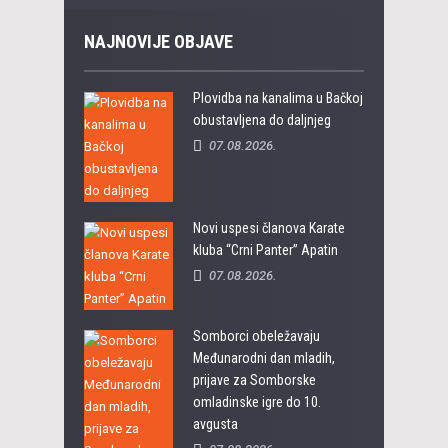
NAJNOVIJE OBJAVE
Plovidba na kanalima u Bačkoj
obustavljena do daljnjeg
07.08.2026.
Novi uspesi članova Karate
kluba “Crni Panter” Apatin
07.08.2026.
Somborci obeležavaju
Međunarodni dan mladih,
prijave za Somborske
omladinske igre do 10.
avgusta