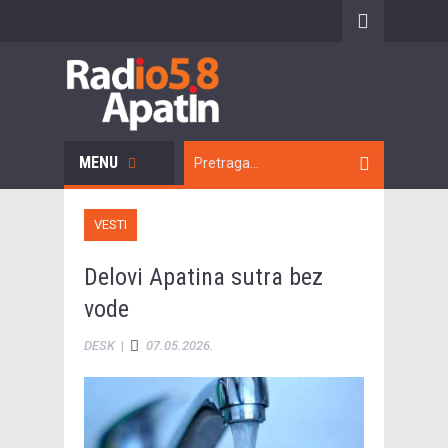
MENU
VESTI
Delovi Apatina sutra bez
vode
DESK
|
07.05.2026.