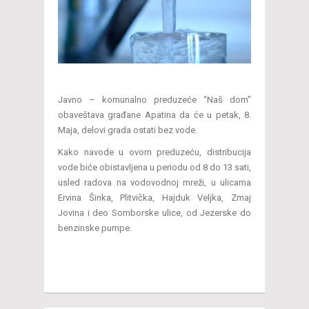
Javno – komunalno preduzeće “Naš dom”
obaveštava građane Apatina da će u petak, 8.
Maja, delovi grada ostati bez vode.
Kako navode u ovom preduzeću, distribucija
vode biće obistavljena u periodu od 8 do 13 sati,
usled radova na vodovodnoj mreži, u ulicama
Ervina Šinka, Plitvička, Hajduk Veljka, Zmaj
Jovina i deo Somborske ulice, od Jezerske do
benzinske pumpe.