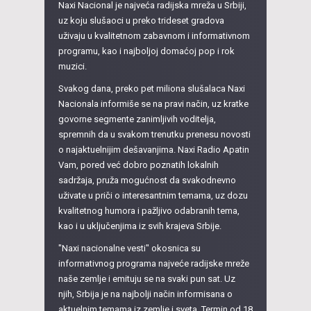
Naxi Nacional je najveća radijska mreža u Srbiji,
uz koju slušaoci u preko trideset gradova
uživaju u kvalitetnom zabavnom i informativnom
programu, kao i najboljoj domaćoj pop i rok
muzici.
Svakog dana, preko pet miliona slušalaca Naxi
Nacionala informiše se na pravi način, uz kratke
govorne segmente zanimljivih voditelja,
spremnih da u svakom trenutku prenesu novosti
o najaktuelnijim dešavanjima. Naxi Radio Apatin
Vam, pored već dobro poznatih lokalnih
sadržaja, pruža mogućnost da svakodnevno
uživate u priči o interesantnim temama, uz dozu
kvalitetnog humora i pažljivo odabranih tema,
kao i u uključenjima iz svih krajeva Srbije.
"Naxi nacionalne vesti" okosnica su
informativnog programa najveće radijske mreže
naše zemlje i emituju se na svaki pun sat. Uz
njih, Srbija je na najbolji način informisana o
aktuelnim temama iz zemlje i sveta. Termin od 18