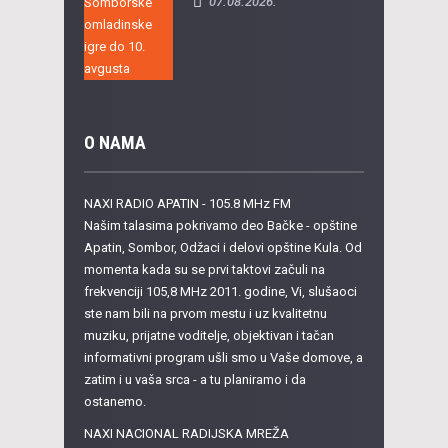
07.08.2026.
O NAMA
NAXI RADIO APATIN - 105.8 MHz FM
Našim talasima pokrivamo deo Bačke - opštine
Apatin, Sombor, Odžaci i delovi opštine Kula. Od
momenta kada su se prvi taktovi začuli na
frekvenciji 105,8 MHz 2011. godine, Vi, slušaoci
ste nam bili na prvom mestu i uz kvalitetnu
muziku, prijatne voditelje, objektivan i tačan
informativni program ušli smo u Vaše domove, a
zatim i u vaša srca - a tu planiramo i da
ostanemo.
NAXI NACIONAL RADIJSKA MREŽA