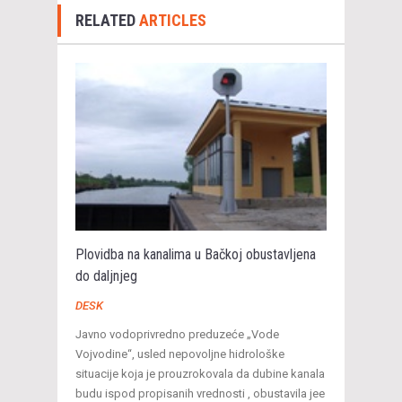
RELATED
ARTICLES
Plovidba na kanalima u Bačkoj obustavljena
do daljnjeg
DESK
Javno vodoprivredno preduzeće „Vode
Vojvodine“, usled nepovoljne hidrološke
situacije koja je prouzrokovala da dubine kanala
budu ispod propisanih vrednosti , obustavila jee