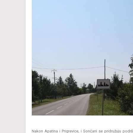
Nakon Apatina i Prigrevice, i Sonćani se pridružuju podrš