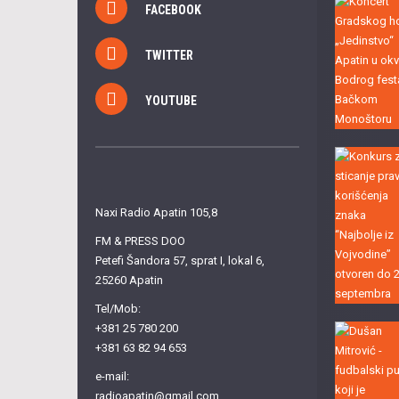
FACEBOOK
TWITTER
YOUTUBE
Naxi Radio Apatin 105,8
FM & PRESS DOO
Petefi Šandora 57, sprat I, lokal 6,
25260 Apatin
Tel/Mob:
+381 25 780 200
+381 63 82 94 653
e-mail:
radioapatin@gmail.com