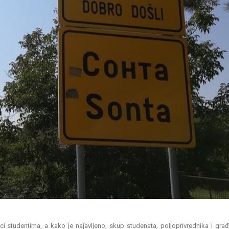
ci studentima, a kako je najavljeno, skup studenata, poljoprivrednika i gra