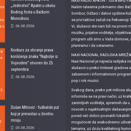
NAXI RADIO APATIN - 105.8 MHz F
„Jedinstvo“ Apatin u okviru
Našim talasima pokrivamo deo Bačk
Bodrog festa u Bačkom
Sombor, Odžaci i delovi opštine K
Monoštoru
se prvi taktovi začuli na frekvencij
06.08.2026.
Vi, slušaoci ste nam bili na prvom m
muziku, prijatne voditelje, objektiva
program ušli smo u Vaše domove, a z
planiramo i da ostanemo.
Konkurs za sticanje prava
NAXI NACIONAL RADIJSKA MREŽ
korišćenja znaka “Najbolje iz
Naxi Nacional je najveća radijska mr
Vojvodine” otvoren do 25.
slušaoci u preko trideset gradova u
septembra
zabavnom i informativnom programu
06.08.2026.
pop i rok muzici.
Svakog dana, preko pet miliona slu
informiše se na pravi način, uz kr
zanimljivih voditelja, spremnih da 
Dušan Mitrović - fudbalski put
novosti o najaktuelnijim dešavanji
koji je prerastao u životnu
pored već dobro poznatih lokalnih 
misiju
mogućnost da svakodnevno uživate 
05.08.2026.
temama, uz dozu kvalitetnog humora