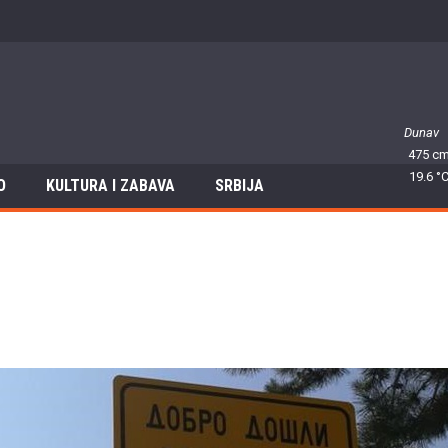
Dunav
475 c
19.6 °
O
KULTURA I ZABAVA
SRBIJA