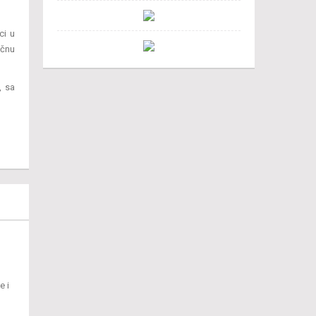
ci u
ičnu
, sa
e i