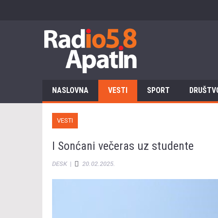
NASLOVNA
VESTI
SPORT
DRUŠTV
VESTI
I Sonćani večeras uz studente
DESK
|
20.02.2025.