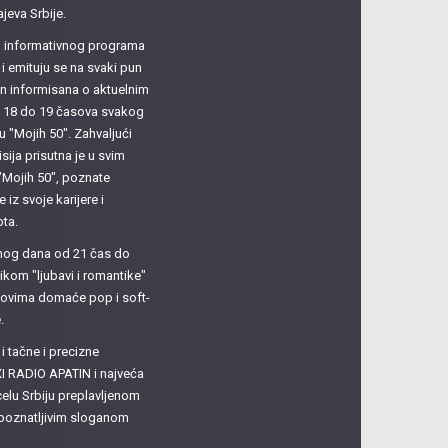
ajeva Srbije.
su informativnog programa
i emituju se na svaki pun
ačin informisana o aktuelnim
d 18 do 19 časova svakog
u "Mojih 50". Zahvaljući
sija prisutna je u svim
"Mojih 50", poznate
 iz svoje karijere i
ota.
dnog dana od 21 čas do
ikom "ljubavi i romantike"
itovima domaće pop i soft-
.
 tačne i precizne
I RADIO APATIN i najveća
celu Srbiju preplavljenom
epoznatljivim sloganom