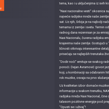
tema, kao i u uključenjima iz svih kr
"Naxi nacionalne vesti" okosnica 
najveće radijske mreže naše zemlje 
sat. Uz njih, Srbija je na najbolji n
temama iz zemlje i sveta. Termin o
radnog dana rezervisan je za emisij
Naxi Nacionalu, čuvena radijska emi
krajevima naše zemlje. Gostujući u 
ličnosti otkrivaju interesantne detalje
prisećaju se najlepših trenutaka živ
"Dodir noći" emituje se svakog ra
ponoći. Dejan Avramović govori jez
koji, u kombinaciji sa odabranim h
rok muzike, osvaja na prvo slušanje
Uz kvalitetan izbor domaće muzike i
informacije u svakom trenutku, NAX
radijska mreža Naxi Nacional, čine 
talasom pozitivne energije pod pr
"Opusti se i uživaj"!