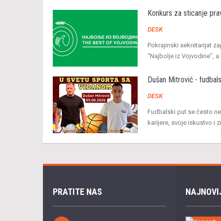
Konkurs za sticanje pra
DESK
Pokrajinski sekretarijat z
“Najbolje iz Vojvodine”, a
Dušan Mitrović - fudbals
DESK
Fudbalski put se često ne
karijere, svoje iskustvo i
PRATITE NAS
NAJNOVI