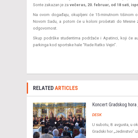
Sonte zakazan je za
večeras, 20. februar, od 18 sati
,
isp
Na ovom događaju, okupljeni će 15-minutnom tišinom oda
Novom Sadu, a potom će u koloni prošetati do Mesne zaje
odgovornost.
Skup podrške studentima podržaće i Apatinci, koji će a
parkinga kod sportske hale “Rade Ratko Vejin”.
RELATED
ARTICLES
Koncert Gradskog hora 
DESK
U subotu, 8. avgusta, u o
Gradski hor „Jedinstvo“ i