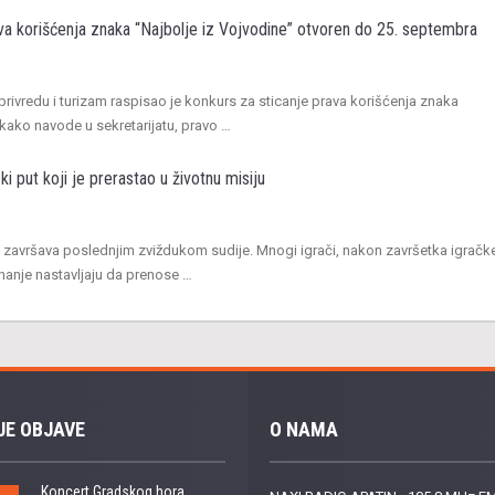
va korišćenja znaka “Najbolje iz Vojvodine” otvoren do 25. septembra
aprivredu i turizam raspisao je konkurs za sticanje prava korišćenja znaka
 kako navode u sekretarijatu, pravo …
ki put koji je prerastao u životnu misiju
 završava poslednjim zviždukom sudije. Mnogi igrači, nakon završetka igračk
 znanje nastavljaju da prenose …
JE OBJAVE
O NAMA
Koncert Gradskog hora