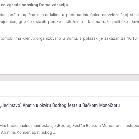
red zgrade seoskog Doma zdravlja.
ti poštu tragično nastradalima u padu nadstrešnice na železničkoj stani
dnice, gde će ostaviti poruke nadležnima u kojima traže političku i kriv
utomobilima krenuti organizovano u Sontu, a polazak je zakazan za 16:15h
„Jedinstvo“ Apatin u okviru Bodrog festa u Bačkom Monoštoru
kviru tradicionalne manifestacije „Bodrog Fest“ u Bačkom Monoštoru, nastupić
z Apatina. Koncert apatinskog …