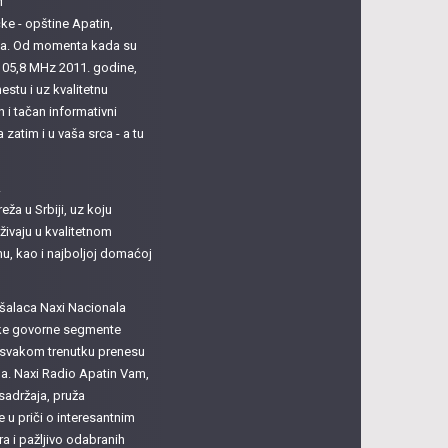
M
e - opštine Apatin,
ula. Od momenta kada su
i 105,8 MHz 2011. godine,
estu i uz kvalitetnu
n i tačan informativni
atim i u vaša srca - a tu
A
eža u Srbiji, uz koju
živaju u kvalitetnom
, kao i najboljoj domaćoj
šalaca Naxi Nacionala
atke govorne segmente
u svakom trenutku prenesu
ma. Naxi Radio Apatin Vam,
sadržaja, pruža
u priči o interesantnim
 i pažljivo odabranih