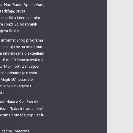
ma. Naxi Radio Apatin Vam,
sadržaja, pruža
u priči o interesantnim
 i pažljivo odabranih
ajeva Srbije.
su informativnog programa
i emituju se na svaki pun
ačin informisana o aktuelnim
d 18 do 19 časova svakog
u "Mojih 50". Zahvaljući
sija prisutna je u svim
"Mojih 50", poznate
 iz svoje karijere i
ota.
dnog dana od 21 čas do
ikom "ljubavi i romantike"
itovima domaće pop i soft-
.
 tačne i precizne