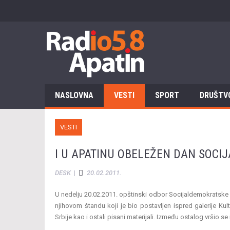
NASLOVNA
VESTI
SPORT
DRUŠTV
VESTI
I U APATINU OBELEŽEN DAN SOCI
DESK
|
20.02.2011.
U nedelju 20.02.2011. opštinski odbor Socijaldemokratske p
njihovom štandu koji je bio postavljen ispred galerije Kul
Srbije kao i ostali pisani materijali. Između ostalog vršio se 