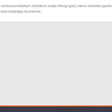
 završava poslednjim zviždukom sudije. Mnogi igrači, nakon završetka igračk
 znanje nastavljaju da prenose …