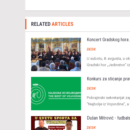
RELATED
ARTICLES
Koncert Gradskog hora 
DESK
U subotu, 8. avgusta, u o
Gradski hor „Jedinstvo“ i
Konkurs za sticanje pra
DESK
Pokrajinski sekretarijat z
“Najbolje iz Vojvodine”, a
Dušan Mitrović - fudbals
DESK