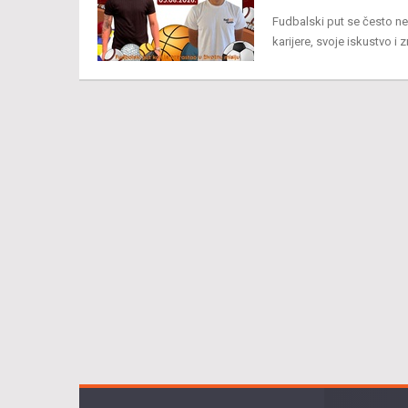
Fudbalski put se često ne
karijere, svoje iskustvo i