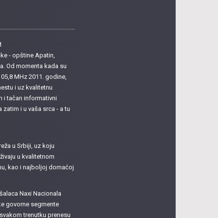
M
e - opštine Apatin,
ula. Od momenta kada su
i 105,8 MHz 2011. godine,
estu i uz kvalitetnu
n i tačan informativni
atim i u vaša srca - a tu
A
eža u Srbiji, uz koju
živaju u kvalitetnom
, kao i najboljoj domaćoj
šalaca Naxi Nacionala
atke govorne segmente
u svakom trenutku prenesu