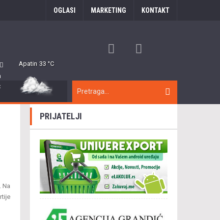
OGLASI
MARKETING
KONTAKT
Apatin
33 °C
m
C
PRIJATELJI
. Na
tije