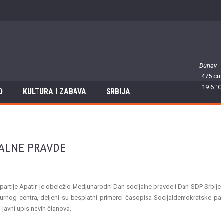
Dunav
475 c
19.6 °
O
KULTURA I ZABAVA
SRBIJA
JALNE PRAVDE
artije Apatin je obeležio Medjunarodni Dan socijalne pravde i Dan SDP Srbije
turnog centra, deljeni su besplatni primerci časopisa Socijaldemokratske par
i javni upis novih članova.