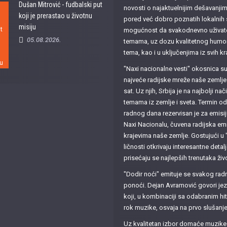
Dušan Mitrović - fudbalski put
novosti o najaktuelnijim dešavanji
koji je prerastao u životnu
pored već dobro poznatih lokalnih 
misiju
mogućnost da svakodnevno uživate 
05.08.2026.
temama, uz dozu kvalitetnog humora
tema, kao i u uključenjima iz svih kr
"Naxi nacionalne vesti" okosnica 
najveće radijske mreže naše zemlje 
sat. Uz njih, Srbija je na najbolji n
temama iz zemlje i sveta. Termin o
radnog dana rezervisan je za emisij
Naxi Nacionalu, čuvena radijska emi
krajevima naše zemlje. Gostujući u 
ličnosti otkrivaju interesantne detalje
prisećaju se najlepših trenutaka živ
"Dodir noći" emituje se svakog ra
ponoći. Dejan Avramović govori jez
koji, u kombinaciji sa odabranim h
rok muzike, osvaja na prvo slušanje
Uz kvalitetan izbor domaće muzike i