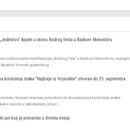
„Jedinstvo“ Apatin u okviru Bodrog festa u Bačkom Monoštoru
kviru tradicionalne manifestacije „Bodrog Fest“ u Bačkom Monoštoru, nastupić
z Apatina. Koncert apatinskog …
va korišćenja znaka “Najbolje iz Vojvodine” otvoren do 25. septembra
aprivredu i turizam raspisao je konkurs za sticanje prava korišćenja znaka
 kako navode u sekretarijatu, pravo …
ki put koji je prerastao u životnu misiju