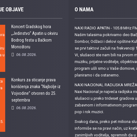
JE OBJAVE
O NAMA
Koncert Gradskog hora
NAXI RADIO APATIN - 105.8 MHz F
„Jedinstvo“ Apatin u okviru
Našim talasima pokrivamo deo Bačk
Bodrog festa u Bačkom
Sombor, Odžaci i delovi opštine K
Monoštoru
se prvi taktovi začuli na frekvencij
06.08.2026.
Vi, slušaoci ste nam bili na prvom m
muziku, prijatne voditelje, objektiva
program ušli smo u Vaše domove, a z
planiramo i da ostanemo.
Konkurs za sticanje prava
NAXI NACIONAL RADIJSKA MREŽ
korišćenja znaka “Najbolje iz
Naxi Nacional je najveća radijska mr
Vojvodine” otvoren do 25.
slušaoci u preko trideset gradova u
septembra
zabavnom i informativnom programu
06.08.2026.
pop i rok muzici.
Svakog dana, preko pet miliona slu
informiše se na pravi način, uz kr
zanimljivih voditelja, spremnih da 