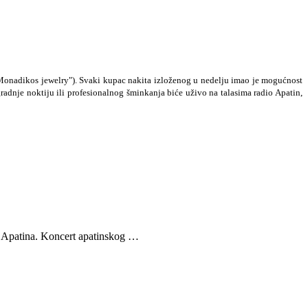
("Monadikos jewelry"). Svaki kupac nakita izloženog u nedelju imao je mogućnost
radnje noktiju ili profesionalnog šminkanja biće uživo na talasima radio Apatin,
z Apatina. Koncert apatinskog …