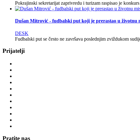
Pokrajinski sekretarijat zaprivredu i turizam raspisao je konku
Dušan Mitrović - fudbalski put koji je prerastao u životnu 
DESK
Fudbalski put se često ne završava poslednjim zviždukom sudije
Prijatelji
Pratite nas