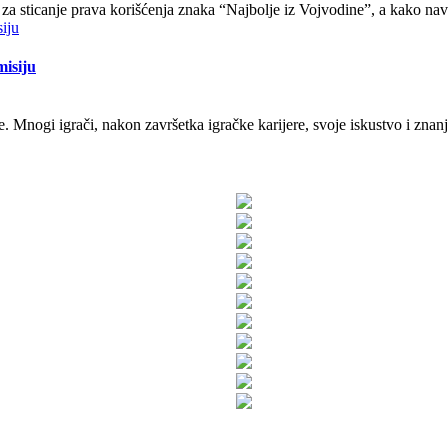
rs za sticanje prava korišćenja znaka “Najbolje iz Vojvodine”, a kako na
misiju
. Mnogi igrači, nakon završetka igračke karijere, svoje iskustvo i znan