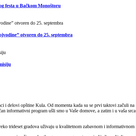
og festa u Bačkom Monoštoru
Vojvodine” otvoren do 25. septembra
misiju
i delovi opštine Kula. Od momenta kada su se prvi taktovi začuli na f
ačan informativni program ušli smo u Vaše domove, a zatim i u vaša srca
 preko trideset gradova uživaju u kvalitetnom zabavnom i informativnom