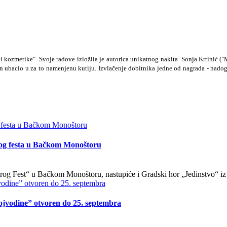
i kozmetike". Svoje radove izložila je autorica unikatnog nakita Sonja Krtinić 
en ubacio u za to namenjenu kutiju. Izvlačenje dobitnika jedne od nagrada - nadog
og festa u Bačkom Monoštoru
odrog Fest“ u Bačkom Monoštoru, nastupiće i Gradski hor „Jedinstvo“ i
Vojvodine” otvoren do 25. septembra