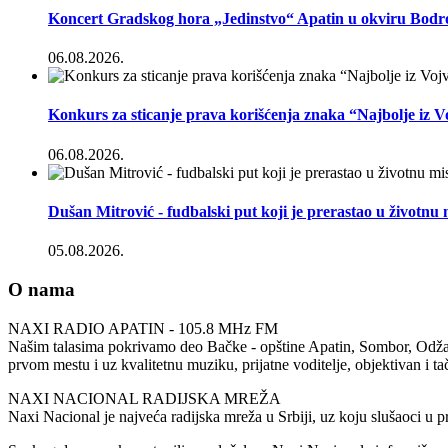
Koncert Gradskog hora „Jedinstvo“ Apatin u okviru Bodr
06.08.2026.
Konkurs za sticanje prava korišćenja znaka “Najbolje iz 
06.08.2026.
Dušan Mitrović - fudbalski put koji je prerastao u životnu 
05.08.2026.
O nama
NAXI RADIO APATIN - 105.8 MHz FM
Našim talasima pokrivamo deo Bačke - opštine Apatin, Sombor, Odžaci 
prvom mestu i uz kvalitetnu muziku, prijatne voditelje, objektivan i t
NAXI NACIONAL RADIJSKA MREŽA
Naxi Nacional je najveća radijska mreža u Srbiji, uz koju slušaoci u