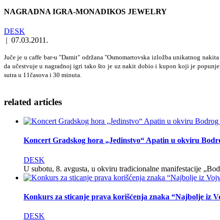
NAGRADNA IGRA-MONADIKOS JEWELRY
DESK
|
07.03.2011.
Juče je u caffe bar-u "Damit" održana "Osmomartovska izložba unikatnog nakita 
da učestvuje u nagradnoj igri tako što je uz nakit dobio i kupon koji je popunj
sutra u 11časova i 30 minuta.
related
articles
Koncert Gradskog hora „Jedinstvo“ Apatin u okviru Bodr
DESK
U subotu, 8. avgusta, u okviru tradicionalne manifestacije „B
Konkurs za sticanje prava korišćenja znaka “Najbolje iz 
DESK