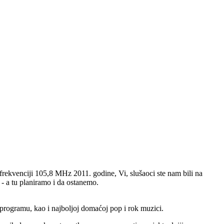
rekvenciji 105,8 MHz 2011. godine, Vi, slušaoci ste nam bili na
 - a tu planiramo i da ostanemo.
 programu, kao i najboljoj domaćoj pop i rok muzici.