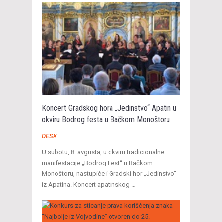
Koncert Gradskog hora „Jedinstvo“ Apatin u
okviru Bodrog festa u Bačkom Monoštoru
DESK
U subotu, 8. avgusta, u okviru tradicionalne
manifestacije „Bodrog Fest“ u Bačkom
Monoštoru, nastupiće i Gradski hor „Jedinstvo“
iz Apatina. Koncert apatinskog …