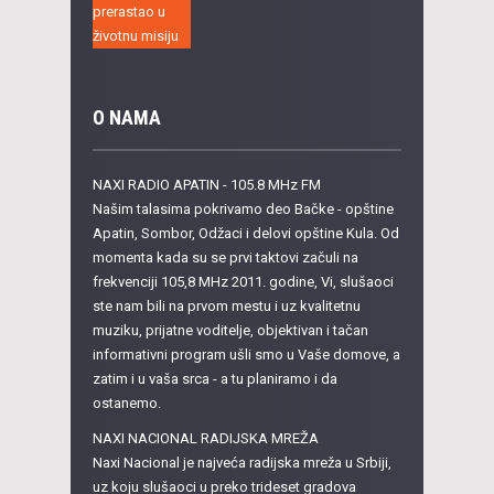
O NAMA
NAXI RADIO APATIN - 105.8 MHz FM
Našim talasima pokrivamo deo Bačke - opštine
Apatin, Sombor, Odžaci i delovi opštine Kula. Od
momenta kada su se prvi taktovi začuli na
frekvenciji 105,8 MHz 2011. godine, Vi, slušaoci
ste nam bili na prvom mestu i uz kvalitetnu
muziku, prijatne voditelje, objektivan i tačan
informativni program ušli smo u Vaše domove, a
zatim i u vaša srca - a tu planiramo i da
ostanemo.
NAXI NACIONAL RADIJSKA MREŽA
Naxi Nacional je najveća radijska mreža u Srbiji,
uz koju slušaoci u preko trideset gradova