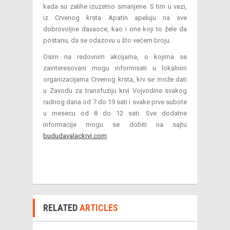
kada su zalihe izuzetno smanjene. S tim u vezi,
iz Crvenog krsta Apatin apeluju na sve
dobrovoljne davaoce, kao i one koji to žele da
postanu, da se odazovu u što većem broju.
Osim na redovnim akcijama, o kojima se
zainteresovani mogu informisati u lokalnim
organizacijama Crvenog krsta, krv se može dati
u Zavodu za transfuziju krvi Vojvodine svakog
radnog dana od 7 do 19 sati i svake prve subote
u mesecu od 8 do 12 sati. Sve dodatne
informacije mogu se dobiti na sajtu
bududavalackrvi.com
.
RELATED
ARTICLES