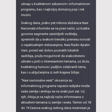
uživaju u kvalitetnom zabavnom i informativnom
programu, kao i najboljoj domaćoj pop i rok
muzici.
Svakog dana, preko pet miliona slušalaca Naxi
Nacionala informiše se na pravi način, uz kratke
govorne segmente zanimljivih voditelja,
spremnih da u svakom trenutku prenesu novosti
o najaktuelnijim dešavanjima. Naxi Radio Apatin
Vam, pored već dobro poznatih lokalnih
sadržaja, pruža mogućnost da svakodnevno
uživate u priči o interesantnim temama, uz dozu
kvalitetnog humora i pažljivo odabranih tema,
kao i u uključenjima iz svih krajeva Srbije.
"Naxi nacionalne vesti" okosnica su
informativnog programa najveće radijske mreže
naše zemlje i emituju se na svaki pun sat. Uz
njih, Srbija je na najbolji način informisana o
aktuelnim temama iz zemlje i sveta. Termin od 18
do 19 časova svakog radnog dana rezervisan je