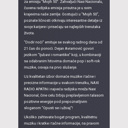
za emisiju "Mojih 50". Zahvaljući Naxi Nacionalu,
čuvena radijska emisija prisutna je u svim
krajevima naše zemlje. Gostujući u "Mojih 50",
poznate ličnosti otkrivaju interesantne detalje iz
svoje karijere i prisećaju se najlepših trenutaka
života.
"Dodir noći" emituje se svakog radnog dana od
21 čas do ponoći. Dejan Avramović govori
jezikom "ljubavi i romantike" koji, u kombinaciji
sa odabranim hitovima domaće pop i soft-rok
muzike, osvaja na prvo slušanje.
Uz kvalitetan izbor domaće muzike i tačne i
precizne informacije u svakom trenutku, NAXI
RADIO APATIN i najveća radijska mreža Naxi
Nacional, čine celu Srbiju preplavljenom talasom
pozitivne energije pod prepoznatljivim
sloganom "Opusti se i uživaj"!
Ukoliko zahtevate bogat program, kvalitetnu
muziku i kratke i tačne informacije, na pravom