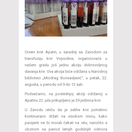
Crveni krst Apatin, u saradnji sa Zavodom za
transfuziju krvi Vojvodine, organizovaće u
našem gradu još jednu akciju dobrovoljnog
davanja krvi. Ova akcija biće održana u Narodnoj
biblioteci „Miodrag Borisavljević“, u petak, 22.
avgusta, u periodu od 9 do 12 sati.
Podsećamo, na poslednjoj akciji održanoj u
Apatinu 22. jula prikupljeno je 29 jedinica krvi.
U Zavodu ističu da je zalihe krvi potrebno
kontinuirano držati na visokom nivou, kako
pacijenti ne bi morali čekati na istu, naročito s
obzirom na period letnjih godišnjih odmora