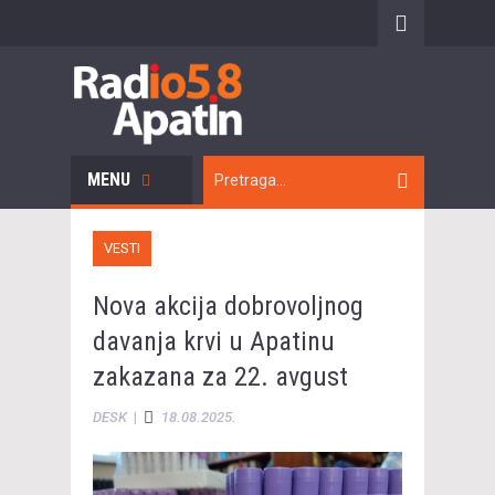
MENU
VESTI
Nova akcija dobrovoljnog
davanja krvi u Apatinu
zakazana za 22. avgust
DESK
|
18.08.2025.