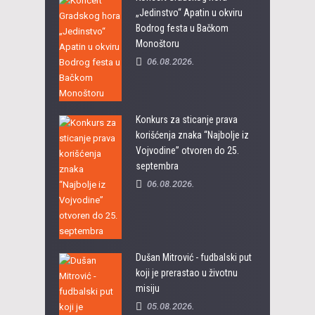
„Jedinstvo“ Apatin u okviru
Bodrog festa u Bačkom
Monoštoru
06.08.2026.
Konkurs za sticanje prava
korišćenja znaka “Najbolje iz
Vojvodine” otvoren do 25.
septembra
06.08.2026.
Dušan Mitrović - fudbalski put
koji je prerastao u životnu
misiju
05.08.2026.