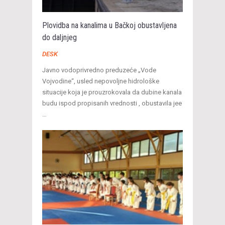
Plovidba na kanalima u Bačkoj obustavljena
do daljnjeg
DESK
Javno vodoprivredno preduzeće „Vode
Vojvodine“, usled nepovoljne hidrološke
situacije koja je prouzrokovala da dubine kanala
budu ispod propisanih vrednosti , obustavila jee
…