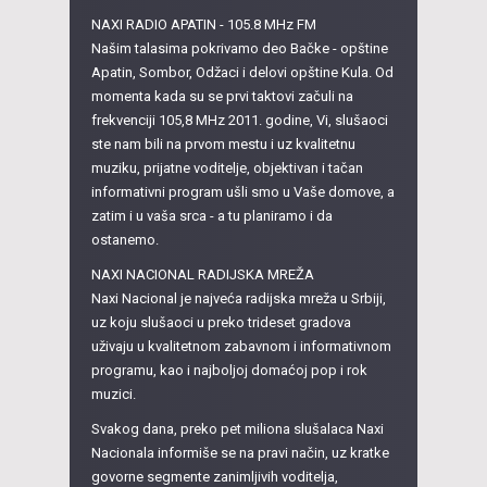
NAXI RADIO APATIN - 105.8 MHz FM
Našim talasima pokrivamo deo Bačke - opštine
Apatin, Sombor, Odžaci i delovi opštine Kula. Od
momenta kada su se prvi taktovi začuli na
frekvenciji 105,8 MHz 2011. godine, Vi, slušaoci
ste nam bili na prvom mestu i uz kvalitetnu
muziku, prijatne voditelje, objektivan i tačan
informativni program ušli smo u Vaše domove, a
zatim i u vaša srca - a tu planiramo i da
ostanemo.
NAXI NACIONAL RADIJSKA MREŽA
Naxi Nacional je najveća radijska mreža u Srbiji,
uz koju slušaoci u preko trideset gradova
uživaju u kvalitetnom zabavnom i informativnom
programu, kao i najboljoj domaćoj pop i rok
muzici.
Svakog dana, preko pet miliona slušalaca Naxi
Nacionala informiše se na pravi način, uz kratke
govorne segmente zanimljivih voditelja,