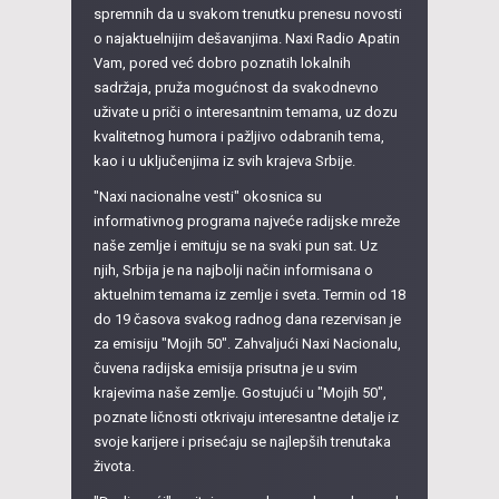
spremnih da u svakom trenutku prenesu novosti
o najaktuelnijim dešavanjima. Naxi Radio Apatin
Vam, pored već dobro poznatih lokalnih
sadržaja, pruža mogućnost da svakodnevno
uživate u priči o interesantnim temama, uz dozu
kvalitetnog humora i pažljivo odabranih tema,
kao i u uključenjima iz svih krajeva Srbije.
"Naxi nacionalne vesti" okosnica su
informativnog programa najveće radijske mreže
naše zemlje i emituju se na svaki pun sat. Uz
njih, Srbija je na najbolji način informisana o
aktuelnim temama iz zemlje i sveta. Termin od 18
do 19 časova svakog radnog dana rezervisan je
za emisiju "Mojih 50". Zahvaljući Naxi Nacionalu,
čuvena radijska emisija prisutna je u svim
krajevima naše zemlje. Gostujući u "Mojih 50",
poznate ličnosti otkrivaju interesantne detalje iz
svoje karijere i prisećaju se najlepših trenutaka
života.