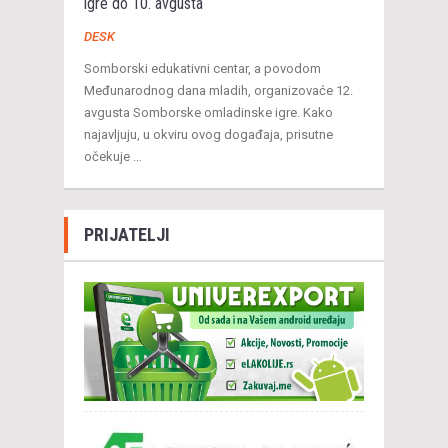
igre do 10. avgusta
DESK
Somborski edukativni centar, a povodom
Međunarodnog dana mladih, organizovaće 12.
avgusta Somborske omladinske igre. Kako
najavljuju, u okviru ovog događaja, prisutne
očekuje …
PRIJATELJI