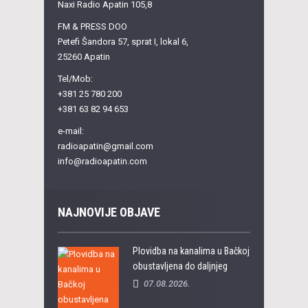
Naxi Radio Apatin 105,8
FM & PRESS DOO
Petefi Šandora 57, sprat I, lokal 6,
25260 Apatin
Tel/Mob:
+381 25 780 200
+381 63 82 94 653
e-mail:
radioapatin@gmail.com
info@radioapatin.com
NAJNOVIJE OBJAVE
Plovidba na kanalima u Bačkoj
obustavljena do daljnjeg
07.08.2026.