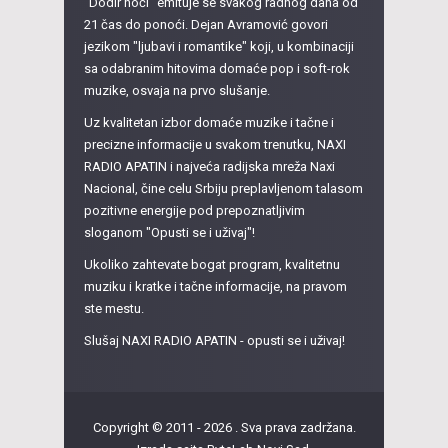
"Dodir noći" emituje se svakog radnog dana od
21 čas do ponoći. Dejan Avramović govori
jezikom "ljubavi i romantike" koji, u kombinaciji
sa odabranim hitovima domaće pop i soft-rok
muzike, osvaja na prvo slušanje.
Uz kvalitetan izbor domaće muzike i tačne i
precizne informacije u svakom trenutku, NAXI
RADIO APATIN i najveća radijska mreža Naxi
Nacional, čine celu Srbiju preplavljenom talasom
pozitivne energije pod prepoznatljivim
sloganom "Opusti se i uživaj"!
Ukoliko zahtevate bogat program, kvalitetnu
muziku i kratke i tačne informacije, na pravom
ste mestu.
Slušaj NAXI RADIO APATIN - opusti se i uživaj!
Copyright © 2011 - 2026 . Sva prava zadržana.