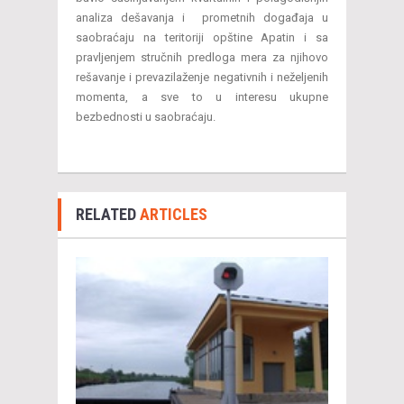
analiza dešavanja i prometnih događaja u
saobraćaju na teritoriji opštine Apatin i sa
pravljenjem stručnih predloga mera za njihovo
rešavanje i prevazilaženje negativnih i neželjenih
momenta, a sve to u interesu ukupne
bezbednosti u saobraćaju.
RELATED
ARTICLES