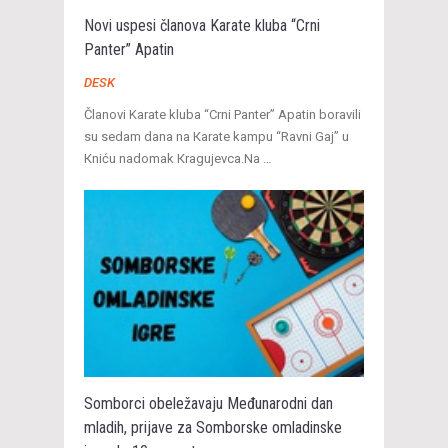
Novi uspesi članova Karate kluba “Crni
Panter” Apatin
DESK
Članovi Karate kluba “Crni Panter” Apatin boravili
su sedam dana na Кarate kampu “Ravni Gaj” u
Кniću nadomak Кragujevca.Na …
Somborci obeležavaju Međunarodni dan
mladih, prijave za Somborske omladinske