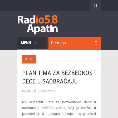
MENU
VESTI
PLAN TIMA ZA BEZBEDNOST
DECE U SAOBRAĆAJU
DESK
|
01.02.2011.
Na sastanku Tima za bezbednost dece u
saobraćaju opštine Apatin, koji je održan u
ponedeljak, 31. januara, usvojeni su predlozi