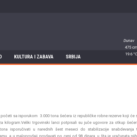
Dunav
475 c
19.6 °
O
KULTURA I ZABAVA
SRBIJA
s početi sa isporukom 3.000 tona šećera iz republičke robne rezerve koji će 
a kilogram.Veliki trgovinski lanci potpisali su juče ugovore za otkup šećer
ona isporučivati u narednih šest meseci do stabilizacije snabdevanja
amu, a u maloprodaji prodavati po ceni od 98 dinara, u šta je uračunata nji