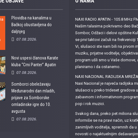
JE OBJAVE
O NAMA
Plovidba na kanalima u
NAXI RADIO APATIN - 105.8 MHz F
Bačkoj obustavljena do
Našim talasima pokrivamo deo Bačk
daljnjeg
Sombor, Odžaci i delovi opštine K
07.08.2026.
se prvi taktovi začuli na frekvencij
Vi, slušaoci ste nam bili na prvom m
muziku, prijatne voditelje, objektiva
Novi uspesi članova Karate
program ušli smo u Vaše domove, a z
kluba “Crni Panter” Apatin
planiramo i da ostanemo.
07.08.2026.
NAXI NACIONAL RADIJSKA MREŽ
Naxi Nacional je najveća radijska mr
Somborci obeležavaju
slušaoci u preko trideset gradova u
Međunarodni dan mladih,
zabavnom i informativnom programu
prijave za Somborske
pop i rok muzici.
omladinske igre do 10.
avgusta
Svakog dana, preko pet miliona slu
07.08.2026.
informiše se na pravi način, uz kr
zanimljivih voditelja, spremnih da 
novosti o najaktuelnijim dešavanji