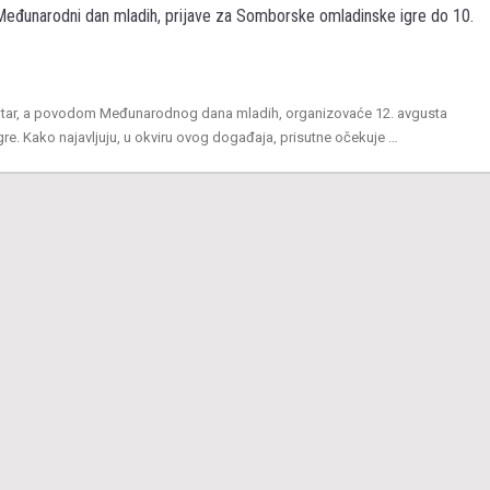
eđunarodni dan mladih, prijave za Somborske omladinske igre do 10.
ntar, a povodom Međunarodnog dana mladih, organizovaće 12. avgusta
e. Kako najavljuju, u okviru ovog događaja, prisutne očekuje …