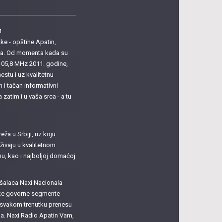
M
e - opštine Apatin,
ula. Od momenta kada su
i 105,8 MHz 2011. godine,
estu i uz kvalitetnu
n i tačan informativni
atim i u vaša srca - a tu
A
eža u Srbiji, uz koju
živaju u kvalitetnom
, kao i najboljoj domaćoj
šalaca Naxi Nacionala
atke govorne segmente
u svakom trenutku prenesu
ma. Naxi Radio Apatin Vam,