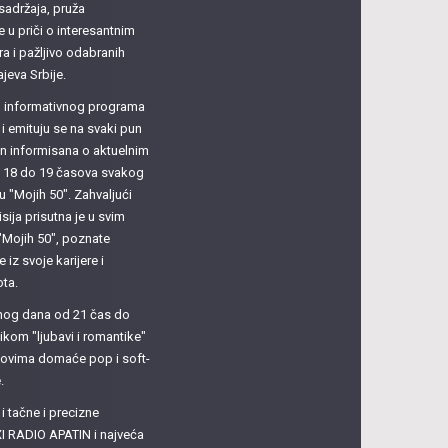
sadržaja, pruža
u priči o interesantnim
 i pažljivo odabranih
ajeva Srbije.
su informativnog programa
i emituju se na svaki pun
ačin informisana o aktuelnim
d 18 do 19 časova svakog
u "Mojih 50". Zahvaljući
sija prisutna je u svim
"Mojih 50", poznate
 iz svoje karijere i
ota.
dnog dana od 21 čas do
ikom "ljubavi i romantike"
itovima domaće pop i soft-
.
 tačne i precizne
I RADIO APATIN i najveća