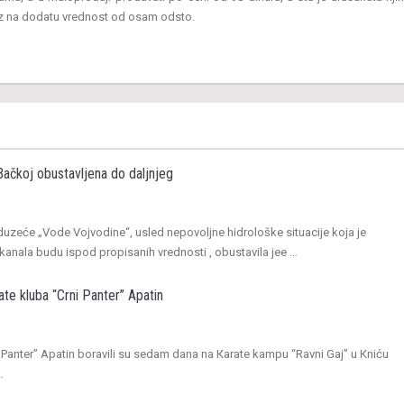
rez na dodatu vrednost od osam odsto.
Bačkoj obustavljena do daljnjeg
uzeće „Vode Vojvodine“, usled nepovoljne hidrološke situacije koja je
anala budu ispod propisanih vrednosti , obustavila jee …
ate kluba “Crni Panter” Apatin
i Panter” Apatin boravili su sedam dana na Кarate kampu “Ravni Gaj” u Кniću
…