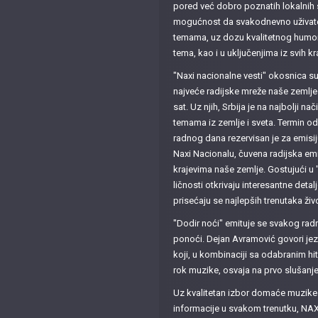
pored već dobro poznatih lokalnih 
mogućnost da svakodnevno uživate 
temama, uz dozu kvalitetnog humora
tema, kao i u uključenjima iz svih kr
"Naxi nacionalne vesti" okosnica 
najveće radijske mreže naše zemlje 
sat. Uz njih, Srbija je na najbolji n
temama iz zemlje i sveta. Termin o
radnog dana rezervisan je za emisij
Naxi Nacionalu, čuvena radijska emi
krajevima naše zemlje. Gostujući u 
ličnosti otkrivaju interesantne detalje
prisećaju se najlepših trenutaka živ
"Dodir noći" emituje se svakog ra
ponoći. Dejan Avramović govori jez
koji, u kombinaciji sa odabranim h
rok muzike, osvaja na prvo slušanje
Uz kvalitetan izbor domaće muzike i
informacije u svakom trenutku, NAX