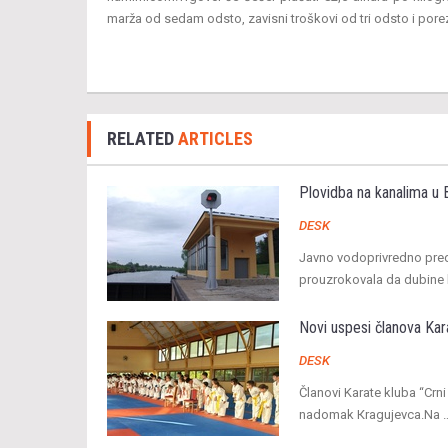
marža od sedam odsto, zavisni troškovi od tri odsto i po
RELATED
ARTICLES
Plovidba na kanalima u 
DESK
Javno vodoprivredno pred
prouzrokovala da dubine k
Novi uspesi članova Kar
DESK
Članovi Karate kluba “Crn
nadomak Кragujevca.Na 