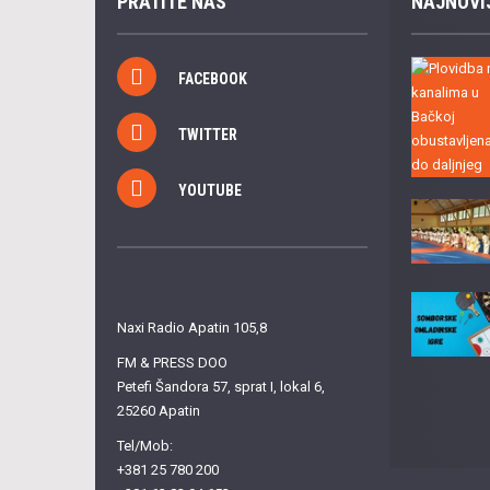
PRATITE NAS
NAJNOVI
FACEBOOK
TWITTER
YOUTUBE
Naxi Radio Apatin 105,8
FM & PRESS DOO
Petefi Šandora 57, sprat I, lokal 6,
25260 Apatin
Tel/Mob:
+381 25 780 200