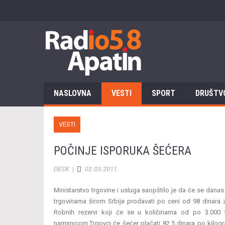
NASLOVNA
VESTI
SPORT
DRUŠTV
VESTI
POČINJE ISPORUKA ŠEĆERA
DESK
|
02.03.2011.
Ministarstvo trgovine i usluga saopštilo je da će se dana
trgovinama širom Srbije prodavati po ceni od 98 dinara z
Robnih rezervi koji će se u količinama od po 3.000 t
namirnicom.Trgovci će šećer plaćati 82,5 dinara po kilogr