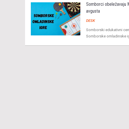
Somborci obeležavaju M
avgusta
DESK
Somborski edukativni ce
Somborske omladinske igr