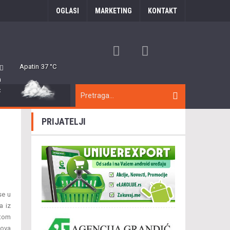
OGLASI
MARKETING
KONTAKT
Apatin
37 °C
m
C
PRIJATELJI
se u
a iz
 tom
hova