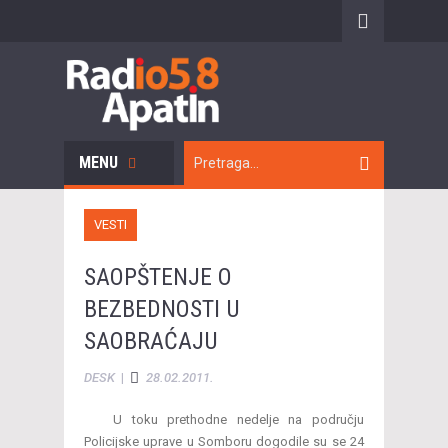
MENU
VESTI
SAOPŠTENJE O
BEZBEDNOSTI U
SAOBRAĆAJU
DESK
|
28.02.2011.
U toku prethodne nedelje na području
Policijske uprave u Somboru dogodile su se 24