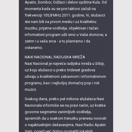
Apatin, Sombor, Odžaci i delovi opštine Kula. Od
momenta kada su se prvi taktovi začuli na
frekvenciji 105,8 MHz 2011. godine, Vi, slušaoci
ste nam bili na prvom mestu i uz kvalitetnu
muziku, prijatne voditelje, objektivan i tačan
informativni program ušli smo u Vaše domove, a
zatim i u vaša srca - a tu planiramo i da
ostanemo.
NAXI NACIONAL RADIJSKA MREŽA
Naxi Nacional je najveća radijska mreža u Srbiji,
uz koju slušaoci u preko trideset gradova
uživaju u kvalitetnom zabavnom i informativnom
programu, kao i najboljoj domaćoj pop i rok
muzici.
Svakog dana, preko pet miliona slušalaca Naxi
Nacionala informiše se na pravi način, uz kratke
govorne segmente zanimljivih voditelja,
spremnih da u svakom trenutku prenesu novosti
o najaktuelnijim dešavanjima. Naxi Radio Apatin
Vam, pored već dobro poznatih lokalnih