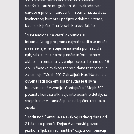
sadržaja, pruža mogućnost da svakodnevno
uživate u priči o interesantnim temama, uz dozu
kvalitetnog humora i pažljivo odabranih tema,
kao i u uključenjima iz svih krajeva Srbije.
"Naxi nacionalne vesti" okosnica su
informativnog programa najveće radijske mreže
naše zemlje i emituju se na svaki pun sat. Uz
njih, Srbija je na najbolji način informisana o
aktuelnim temama iz zemlje i sveta. Termin od 18
do 19 časova svakog radnog dana rezervisan je
za emisiju "Mojih 50". Zahvaljući Naxi Nacionalu,
čuvena radijska emisija prisutna je u svim
krajevima naše zemlje. Gostujući u "Mojih 50",
poznate ličnosti otkrivaju interesantne detalje iz
svoje karijere i prisećaju se najlepših trenutaka
života.
"Dodir noći" emituje se svakog radnog dana od
21 čas do ponoći. Dejan Avramović govori
jezikom "ljubavi i romantike" koji, u kombinaciji