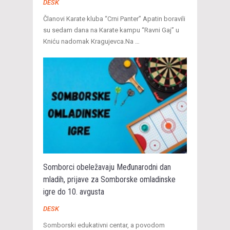
DESK
Članovi Karate kluba “Crni Panter” Apatin boravili
su sedam dana na Кarate kampu “Ravni Gaj” u
Кniću nadomak Кragujevca.Na …
Somborci obeležavaju Međunarodni dan
mladih, prijave za Somborske omladinske
igre do 10. avgusta
DESK
Somborski edukativni centar, a povodom