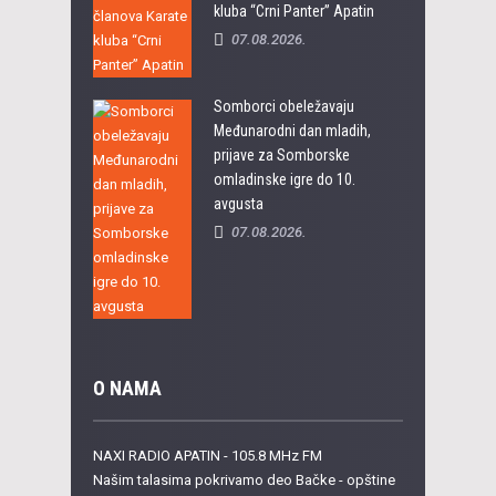
kluba “Crni Panter” Apatin
07.08.2026.
Somborci obeležavaju
Međunarodni dan mladih,
prijave za Somborske
omladinske igre do 10.
avgusta
07.08.2026.
O NAMA
NAXI RADIO APATIN - 105.8 MHz FM
Našim talasima pokrivamo deo Bačke - opštine