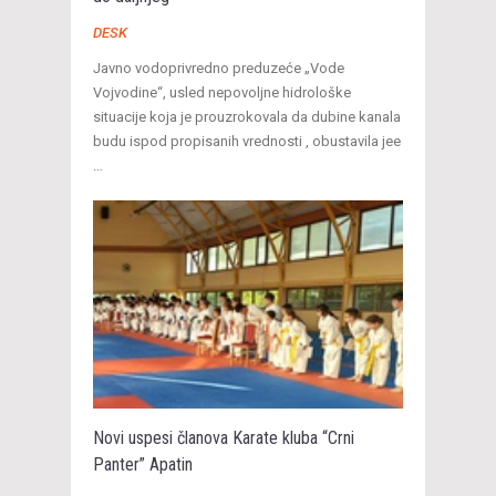
DESK
Javno vodoprivredno preduzeće „Vode
Vojvodine“, usled nepovoljne hidrološke
situacije koja je prouzrokovala da dubine kanala
budu ispod propisanih vrednosti , obustavila jee
…
Novi uspesi članova Karate kluba “Crni
Panter” Apatin