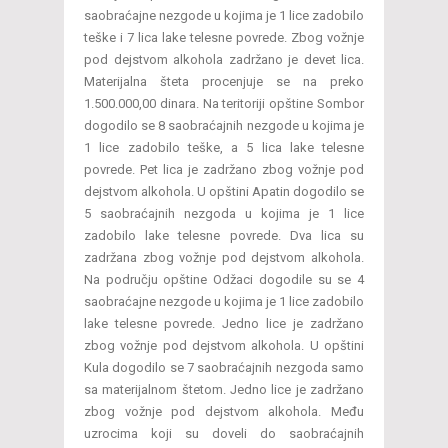
saobraćajne nezgode u kojima je 1 lice zadobilo
teške i 7 lica lake telesne povrede. Zbog vožnje
pod dejstvom alkohola zadržano je devet lica.
Materijalna šteta procenjuje se na preko
1.500.000,00 dinara. Na teritoriji opštine Sombor
dogodilo se 8 saobraćajnih nezgode u kojima je
1 lice zadobilo teške, a 5 lica lake telesne
povrede. Pet lica je zadržano zbog vožnje pod
dejstvom alkohola. U opštini Apatin dogodilo se
5 saobraćajnih nezgoda u kojima je 1 lice
zadobilo lake telesne povrede. Dva lica su
zadržana zbog vožnje pod dejstvom alkohola.
Na području opštine Odžaci dogodile su se 4
saobraćajne nezgode u kojima je 1 lice zadobilo
lake telesne povrede. Jedno lice je zadržano
zbog vožnje pod dejstvom alkohola. U opštini
Kula dogodilo se 7 saobraćajnih nezgoda samo
sa materijalnom štetom. Jedno lice je zadržano
zbog vožnje pod dejstvom alkohola. Među
uzrocima koji su doveli do saobraćajnih