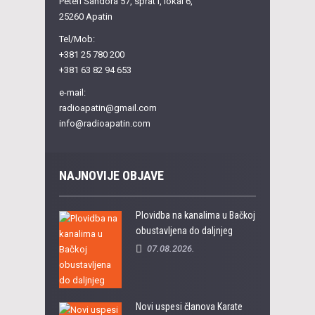
Petefi Šandora 57, sprat I, lokal 6,
25260 Apatin
Tel/Mob:
+381 25 780 200
+381 63 82 94 653
e-mail:
radioapatin@gmail.com
info@radioapatin.com
NAJNOVIJE OBJAVE
Plovidba na kanalima u Bačkoj
obustavljena do daljnjeg
07.08.2026.
Novi uspesi članova Karate