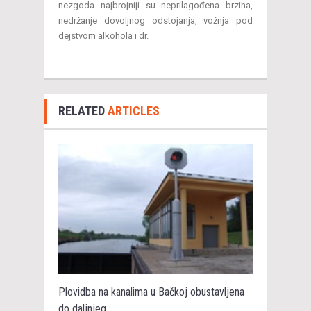
nezgoda najbrojniji su neprilagođena brzina,
nedržanje dovoljnog odstojanja, vožnja pod
dejstvom alkohola i dr.
RELATED
ARTICLES
Plovidba na kanalima u Bačkoj obustavljena
do daljnjeg