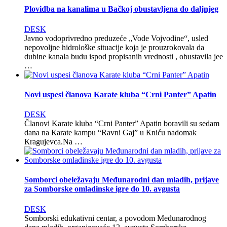
Plovidba na kanalima u Bačkoj obustavljena do daljnjeg
DESK
Javno vodoprivredno preduzeće „Vode Vojvodine“, usled
nepovoljne hidrološke situacije koja je prouzrokovala da
dubine kanala budu ispod propisanih vrednosti , obustavila jee
…
Novi uspesi članova Karate kluba “Crni Panter” Apatin
DESK
Članovi Karate kluba “Crni Panter” Apatin boravili su sedam
dana na Кarate kampu “Ravni Gaj” u Кniću nadomak
Кragujevca.Na …
Somborci obeležavaju Međunarodni dan mladih, prijave
za Somborske omladinske igre do 10. avgusta
DESK
Somborski edukativni centar, a povodom Međunarodnog