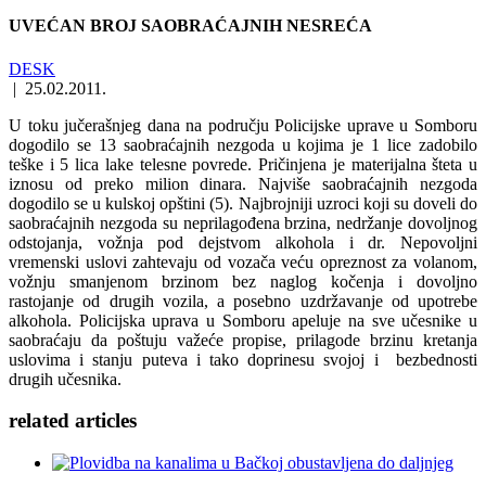
UVEĆAN BROJ SAOBRAĆAJNIH NESREĆA
DESK
|
25.02.2011.
U toku jučerašnjeg dana na području Policijske uprave u Somboru
dogodilo se 13 saobraćajnih nezgoda u kojima je 1 lice zadobilo
teške i 5 lica lake telesne povrede. Pričinjena je materijalna šteta u
iznosu od preko milion dinara. Najviše saobraćajnih nezgoda
dogodilo se u kulskoj opštini (5). Najbrojniji uzroci koji su doveli do
saobraćajnih nezgoda su neprilagođena brzina, nedržanje dovoljnog
odstojanja, vožnja pod dejstvom alkohola i dr. Nepovoljni
vremenski uslovi zahtevaju od vozača veću opreznost za volanom,
vožnju smanjenom brzinom bez naglog kočenja i dovoljno
rastojanje od drugih vozila, a posebno uzdržavanje od upotrebe
alkohola. Policijska uprava u Somboru apeluje na sve učesnike u
saobraćaju da poštuju važeće propise, prilagode brzinu kretanja
uslovima i stanju puteva i tako doprinesu svojoj i bezbednosti
drugih učesnika.
related
articles