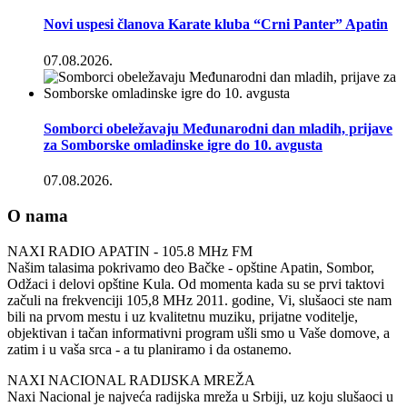
Novi uspesi članova Karate kluba “Crni Panter” Apatin
07.08.2026.
Somborci obeležavaju Međunarodni dan mladih, prijave
za Somborske omladinske igre do 10. avgusta
07.08.2026.
O nama
NAXI RADIO APATIN - 105.8 MHz FM
Našim talasima pokrivamo deo Bačke - opštine Apatin, Sombor,
Odžaci i delovi opštine Kula. Od momenta kada su se prvi taktovi
začuli na frekvenciji 105,8 MHz 2011. godine, Vi, slušaoci ste nam
bili na prvom mestu i uz kvalitetnu muziku, prijatne voditelje,
objektivan i tačan informativni program ušli smo u Vaše domove, a
zatim i u vaša srca - a tu planiramo i da ostanemo.
NAXI NACIONAL RADIJSKA MREŽA
Naxi Nacional je najveća radijska mreža u Srbiji, uz koju slušaoci u