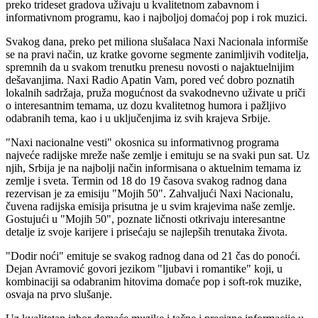
preko trideset gradova uživaju u kvalitetnom zabavnom i
informativnom programu, kao i najboljoj domaćoj pop i rok muzici.
Svakog dana, preko pet miliona slušalaca Naxi Nacionala informiše
se na pravi način, uz kratke govorne segmente zanimljivih voditelja,
spremnih da u svakom trenutku prenesu novosti o najaktuelnijim
dešavanjima. Naxi Radio Apatin Vam, pored već dobro poznatih
lokalnih sadržaja, pruža mogućnost da svakodnevno uživate u priči
o interesantnim temama, uz dozu kvalitetnog humora i pažljivo
odabranih tema, kao i u uključenjima iz svih krajeva Srbije.
"Naxi nacionalne vesti" okosnica su informativnog programa
najveće radijske mreže naše zemlje i emituju se na svaki pun sat. Uz
njih, Srbija je na najbolji način informisana o aktuelnim temama iz
zemlje i sveta. Termin od 18 do 19 časova svakog radnog dana
rezervisan je za emisiju "Mojih 50". Zahvaljući Naxi Nacionalu,
čuvena radijska emisija prisutna je u svim krajevima naše zemlje.
Gostujući u "Mojih 50", poznate ličnosti otkrivaju interesantne
detalje iz svoje karijere i prisećaju se najlepših trenutaka života.
"Dodir noći" emituje se svakog radnog dana od 21 čas do ponoći.
Dejan Avramović govori jezikom "ljubavi i romantike" koji, u
kombinaciji sa odabranim hitovima domaće pop i soft-rok muzike,
osvaja na prvo slušanje.