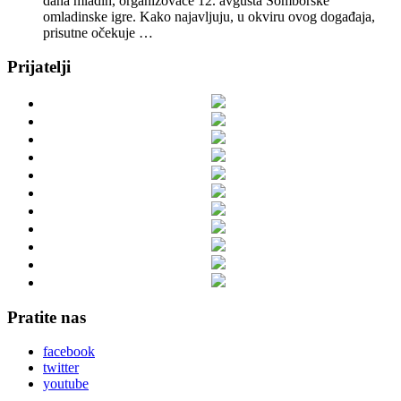
dana mladih, organizovaće 12. avgusta Somborske
omladinske igre. Kako najavljuju, u okviru ovog događaja,
prisutne očekuje …
Prijatelji
Pratite nas
facebook
twitter
youtube