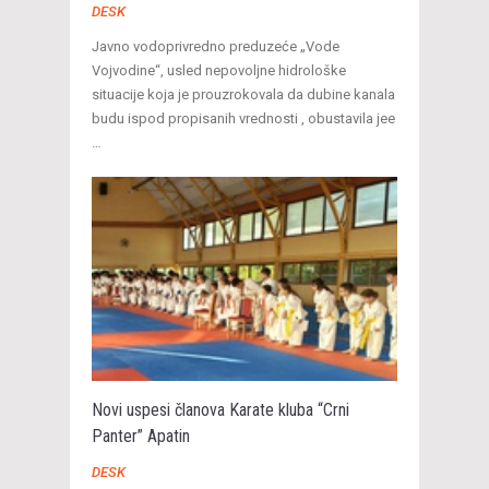
DESK
Javno vodoprivredno preduzeće „Vode
Vojvodine“, usled nepovoljne hidrološke
situacije koja je prouzrokovala da dubine kanala
budu ispod propisanih vrednosti , obustavila jee
…
Novi uspesi članova Karate kluba “Crni
Panter” Apatin
DESK