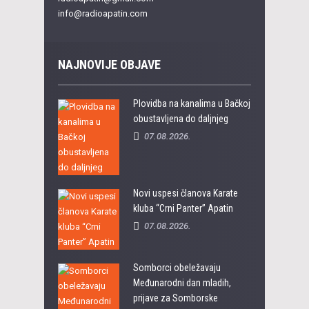
info@radioapatin.com
NAJNOVIJE OBJAVE
Plovidba na kanalima u Bačkoj
obustavljena do daljnjeg
07.08.2026.
Novi uspesi članova Karate
kluba “Crni Panter” Apatin
07.08.2026.
Somborci obeležavaju
Međunarodni dan mladih,
prijave za Somborske