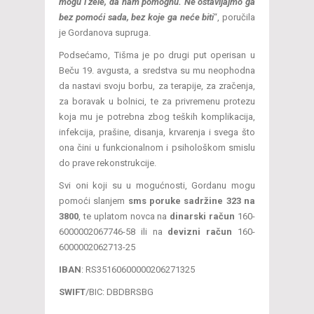
mogu i žele, da nam pomognu. Ne ostavljajmo ga
bez
pomoći sada, bez koje ga neće biti
“, poručila
je Gordanova supruga.
Podsećamo, Tišma je po drugi put operisan u
Beču 19. avgusta, a sredstva su mu neophodna
da nastavi svoju borbu, za terapije, za zračenja,
za boravak u bolnici, te za privremenu protezu
koja mu je potrebna zbog teških komplikacija,
infekcija, prašine, disanja, krvarenja i svega što
ona čini u funkcionalnom i psihološkom smislu
do prave rekonstrukcije.
Svi oni koji su u mogućnosti, Gordanu mogu
pomoći slanjem
sms poruke sadržine 323 na
3800
, te uplatom novca na
dinarski račun
160-
6000002067746-58 ili na
devizni račun
160-
6000002062713-25
IBAN
: RS35160600000206271325
SWIFT
/BIC: DBDBRSBG