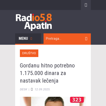
MENU
DRUŠTVO
Gordanu hitno potrebno
1.175.000 dinara za
nastavak lečenja
DESK
|
12.09.2025.