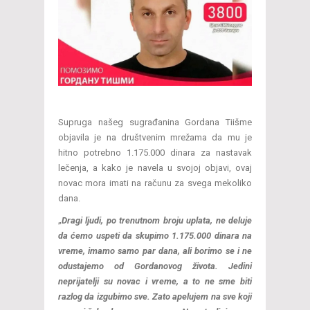
Supruga našeg sugrađanina Gordana Tiišme
objavila je na društvenim mrežama da mu je
hitno potrebno 1.175.000 dinara za nastavak
lečenja, a kako je navela u svojoj objavi, ovaj
novac mora imati na računu za svega mekoliko
dana.
„
Dragi ljudi, po trenutnom broju uplata, ne deluje
da ćemo uspeti da skupimo 1.175.000 dinara na
vreme, imamo samo par dana, ali borimo se i ne
odustajemo od Gordanovog života. Jedini
neprijatelji su novac i vreme, a to ne sme biti
razlog da izgubimo sve. Zato apelujem na sve koji