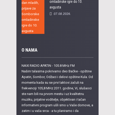
omladinske igre do 10.
avgusta
07.08.2026.
O NAMA
NAXI RADIO APATIN - 105.8 MHz FM
Našim talasima pokrivamo deo Bačke - opštine
Apatin, Sombor, Odžaci i delovi opštine Kula. Od
momenta kada su se prvi taktovi začuli na
frekvenciji 105,8 MHz 2011. godine, Vi, slušaoci
ste nam bili na prvom mestu i uz kvalitetnu
muziku, prijatne voditelje, objektivan i tačan
informativni program ušli smo u Vaše domove, a
zatim i u vaša srca - a tu planiramo i da