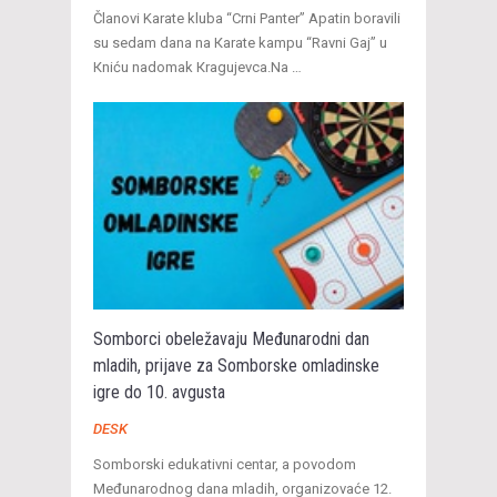
Članovi Karate kluba “Crni Panter” Apatin boravili
su sedam dana na Кarate kampu “Ravni Gaj” u
Кniću nadomak Кragujevca.Na …
Somborci obeležavaju Međunarodni dan
mladih, prijave za Somborske omladinske
igre do 10. avgusta
DESK
Somborski edukativni centar, a povodom
Međunarodnog dana mladih, organizovaće 12.