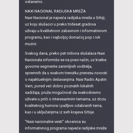
ostanemo.
NAXI NACIONAL RADIJSKA MREŽA
Naxi Nacional je najveća radijska mreža u Srbiji,
uz koju slušaoci u preko trideset gradova
uživaju u kvalitetnom zabavnom i informativnom
programu, kao i najboljoj domaćoj pop i rok
muzici.
Svakog dana, preko pet miliona slušalaca Naxi
Nacionala informiše se na pravi način, uz kratke
govorne segmente zanimljivih voditelja,
spremnih da u svakom trenutku prenesu novosti
o najaktuelnijim dešavanjima. Naxi Radio Apatin
Vam, pored već dobro poznatih lokalnih
sadržaja, pruža mogućnost da svakodnevno
uživate u priči o interesantnim temama, uz dozu
kvalitetnog humora i pažljivo odabranih tema,
kao i u uključenjima iz svih krajeva Srbije.
"Naxi nacionalne vesti" okosnica su
informativnog programa najveće radijske mreže