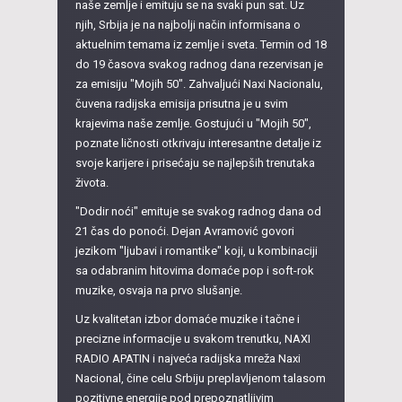
naše zemlje i emituju se na svaki pun sat. Uz
njih, Srbija je na najbolji način informisana o
aktuelnim temama iz zemlje i sveta. Termin od 18
do 19 časova svakog radnog dana rezervisan je
za emisiju "Mojih 50". Zahvaljući Naxi Nacionalu,
čuvena radijska emisija prisutna je u svim
krajevima naše zemlje. Gostujući u "Mojih 50",
poznate ličnosti otkrivaju interesantne detalje iz
svoje karijere i prisećaju se najlepših trenutaka
života.
"Dodir noći" emituje se svakog radnog dana od
21 čas do ponoći. Dejan Avramović govori
jezikom "ljubavi i romantike" koji, u kombinaciji
sa odabranim hitovima domaće pop i soft-rok
muzike, osvaja na prvo slušanje.
Uz kvalitetan izbor domaće muzike i tačne i
precizne informacije u svakom trenutku, NAXI
RADIO APATIN i najveća radijska mreža Naxi
Nacional, čine celu Srbiju preplavljenom talasom
pozitivne energije pod prepoznatljivim