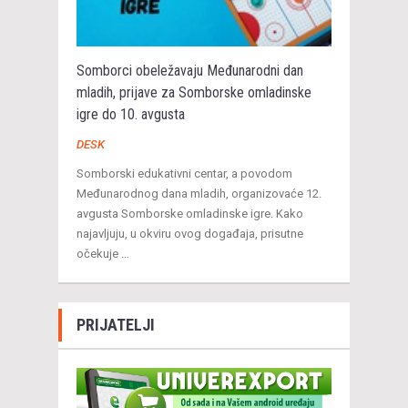
Somborci obeležavaju Međunarodni dan
mladih, prijave za Somborske omladinske
igre do 10. avgusta
DESK
Somborski edukativni centar, a povodom
Međunarodnog dana mladih, organizovaće 12.
avgusta Somborske omladinske igre. Kako
najavljuju, u okviru ovog događaja, prisutne
očekuje …
PRIJATELJI