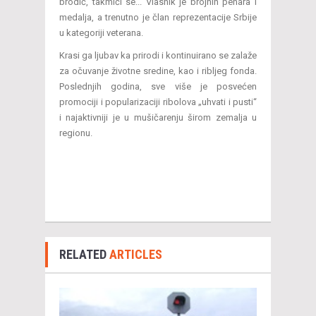
brodić, takmiči se... Vlasnik je brojnih pehara i
medalja, a trenutno je član reprezentacije Srbije
u kategoriji veterana.
Krasi ga ljubav ka prirodi i kontinuirano se zalaže
za očuvanje životne sredine, kao i ribljeg fonda.
Poslednjih godina, sve više je posvećen
promociji i popularizaciji ribolova „uhvati i pusti“
i najaktivniji je u mušičarenju širom zemalja u
regionu.
RELATED
ARTICLES