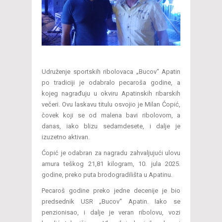
Udruženje sportskih ribolovaca „Bucov“ Apatin
po tradiciji je odabralo pecaroša godine, a
kojeg nagrađuju u okviru Apatinskih ribarskih
večeri. Ovu laskavu titulu osvojio je Milan Ćopić,
čovek koji se od malena bavi ribolovom, a
danas, iako blizu sedamdesete, i dalje je
izuzetno aktivan.
Ćopić je odabran za nagradu zahvaljujući ulovu
amura teškog 21,81 kilogram, 10. jula 2025.
godine, preko puta brodogradilišta u Apatinu.
Pecaroš godine preko jedne decenije je bio
predsednik USR „Bucov“ Apatin. Iako se
penzionisao, i dalje je veran ribolovu, vozi