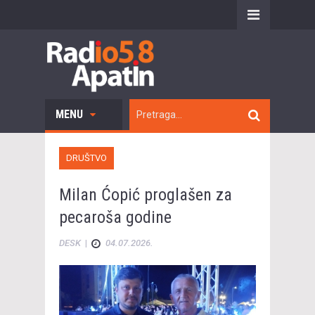
MENU
DRUŠTVO
Milan Ćopić proglašen za
pecaroša godine
DESK
|
04.07.2026.