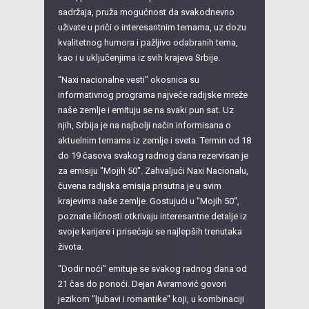
sadržaja, pruža mogućnost da svakodnevno
uživate u priči o interesantnim temama, uz dozu
kvalitetnog humora i pažljivo odabranih tema,
kao i u uključenjima iz svih krajeva Srbije.
"Naxi nacionalne vesti" okosnica su
informativnog programa najveće radijske mreže
naše zemlje i emituju se na svaki pun sat. Uz
njih, Srbija je na najbolji način informisana o
aktuelnim temama iz zemlje i sveta. Termin od 18
do 19 časova svakog radnog dana rezervisan je
za emisiju "Mojih 50". Zahvaljući Naxi Nacionalu,
čuvena radijska emisija prisutna je u svim
krajevima naše zemlje. Gostujući u "Mojih 50",
poznate ličnosti otkrivaju interesantne detalje iz
svoje karijere i prisećaju se najlepših trenutaka
života.
"Dodir noći" emituje se svakog radnog dana od
21 čas do ponoći. Dejan Avramović govori
jezikom "ljubavi i romantike" koji, u kombinaciji