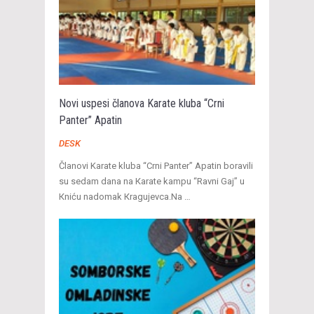
Novi uspesi članova Karate kluba “Crni
Panter” Apatin
DESK
Članovi Karate kluba “Crni Panter” Apatin boravili
su sedam dana na Кarate kampu “Ravni Gaj” u
Кniću nadomak Кragujevca.Na …