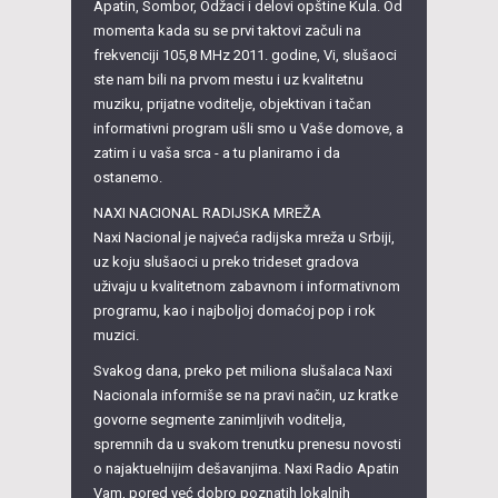
Apatin, Sombor, Odžaci i delovi opštine Kula. Od
momenta kada su se prvi taktovi začuli na
frekvenciji 105,8 MHz 2011. godine, Vi, slušaoci
ste nam bili na prvom mestu i uz kvalitetnu
muziku, prijatne voditelje, objektivan i tačan
informativni program ušli smo u Vaše domove, a
zatim i u vaša srca - a tu planiramo i da
ostanemo.
NAXI NACIONAL RADIJSKA MREŽA
Naxi Nacional je najveća radijska mreža u Srbiji,
uz koju slušaoci u preko trideset gradova
uživaju u kvalitetnom zabavnom i informativnom
programu, kao i najboljoj domaćoj pop i rok
muzici.
Svakog dana, preko pet miliona slušalaca Naxi
Nacionala informiše se na pravi način, uz kratke
govorne segmente zanimljivih voditelja,
spremnih da u svakom trenutku prenesu novosti
o najaktuelnijim dešavanjima. Naxi Radio Apatin
Vam, pored već dobro poznatih lokalnih