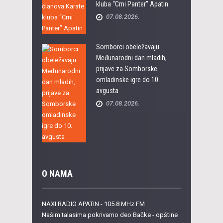
kluba “Crni Panter” Apatin
07.08.2026.
Somborci obeležavaju
Međunarodni dan mladih,
prijave za Somborske
omladinske igre do 10.
avgusta
07.08.2026.
O NAMA
NAXI RADIO APATIN - 105.8 MHz FM
Našim talasima pokrivamo deo Bačke - opštine