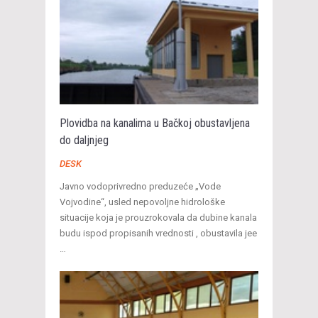
Plovidba na kanalima u Bačkoj obustavljena
do daljnjeg
DESK
Javno vodoprivredno preduzeće „Vode
Vojvodine“, usled nepovoljne hidrološke
situacije koja je prouzrokovala da dubine kanala
budu ispod propisanih vrednosti , obustavila jee
…