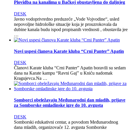
Plovidba na kanalima u Bačkoj obustavljena do daljnjeg
DESK
Javno vodoprivredno preduzeće „Vode Vojvodine“, usled
nepovoljne hidrološke situacije koja je prouzrokovala da
dubine kanala budu ispod propisanih vrednosti , obustavila jee
…
Novi uspesi članova Karate kluba “Crni Panter” Apatin
DESK
Članovi Karate kluba “Crni Panter” Apatin boravili su sedam
dana na Кarate kampu “Ravni Gaj” u Кniću nadomak
Кragujevca.Na …
Somborci obeležavaju Međunarodni dan mladih, prijave
za Somborske omladinske igre do 10. avgusta
DESK
Somborski edukativni centar, a povodom Međunarodnog
dana mladih, organizovaće 12. avgusta Somborske