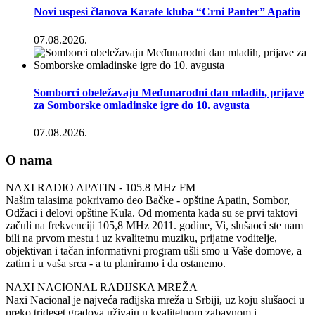
Novi uspesi članova Karate kluba “Crni Panter” Apatin
07.08.2026.
Somborci obeležavaju Međunarodni dan mladih, prijave
za Somborske omladinske igre do 10. avgusta
07.08.2026.
O nama
NAXI RADIO APATIN - 105.8 MHz FM
Našim talasima pokrivamo deo Bačke - opštine Apatin, Sombor,
Odžaci i delovi opštine Kula. Od momenta kada su se prvi taktovi
začuli na frekvenciji 105,8 MHz 2011. godine, Vi, slušaoci ste nam
bili na prvom mestu i uz kvalitetnu muziku, prijatne voditelje,
objektivan i tačan informativni program ušli smo u Vaše domove, a
zatim i u vaša srca - a tu planiramo i da ostanemo.
NAXI NACIONAL RADIJSKA MREŽA
Naxi Nacional je najveća radijska mreža u Srbiji, uz koju slušaoci u
preko trideset gradova uživaju u kvalitetnom zabavnom i