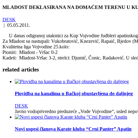
MLADOST DEKLASIRANA NA DOMAĆEM TERENU U KUP 
DESK
|
05.05.2011.
U danas odigranoj utakmici za Kup Vojvodine fudbleri apatinskog 
Za Mladost su nastupali: Vukobratović, Knezević, Rapaić, Bjedov (Mu
Kvalitetna liga Vojvodine 25.kolo:
Pioniri: Mladost - Vršac 0-2
Kadeti: Mladost-Vršac 3-2, strelci: Djumić, Čonic, Radaković. U sle
related
articles
Plovidba na kanalima u Bačkoj obustavljena do daljnjeg
DESK
Javno vodoprivredno preduzeće „Vode Vojvodine“, usled nepovol
Novi uspesi članova Karate kluba “Crni Panter” Apatin