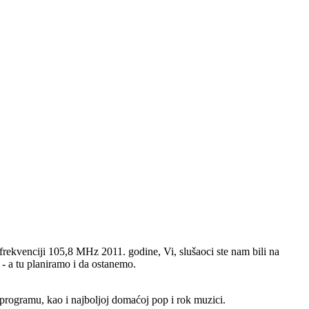
rekvenciji 105,8 MHz 2011. godine, Vi, slušaoci ste nam bili na
 - a tu planiramo i da ostanemo.
 programu, kao i najboljoj domaćoj pop i rok muzici.