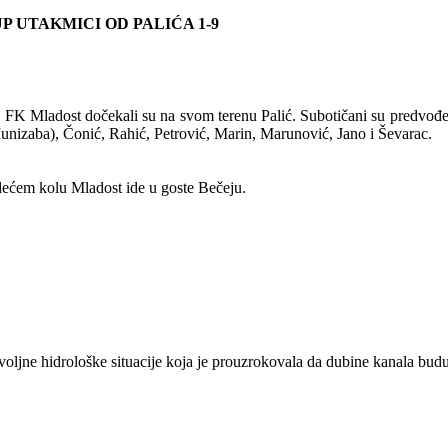
UTAKMICI OD PALIĆA 1-9
FK Mladost dočekali su na svom terenu Palić. Subotičani su predvođe
nizaba), Čonić, Rahić, Petrović, Marin, Marunović, Jano i Ševarac.
dećem kolu Mladost ide u goste Bečeju.
jne hidrološke situacije koja je prouzrokovala da dubine kanala budu 