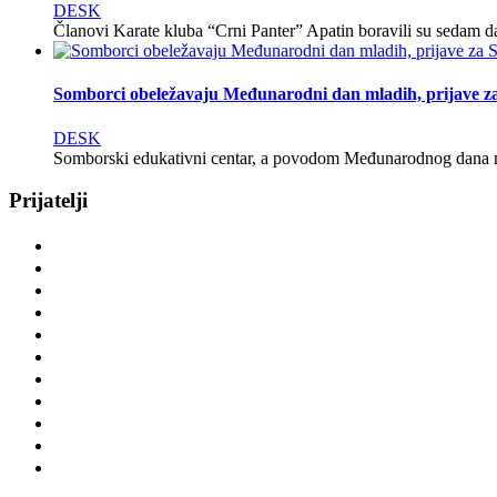
DESK
Članovi Karate kluba “Crni Panter” Apatin boravili su seda
Somborci obeležavaju Međunarodni dan mladih, prijave za
DESK
Somborski edukativni centar, a povodom Međunarodnog dana ml
Prijatelji