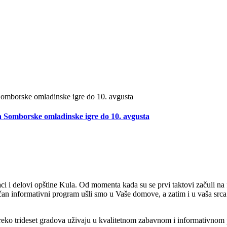
 Somborske omladinske igre do 10. avgusta
i delovi opštine Kula. Od momenta kada su se prvi taktovi začuli na f
ačan informativni program ušli smo u Vaše domove, a zatim i u vaša srca
 preko trideset gradova uživaju u kvalitetnom zabavnom i informativnom