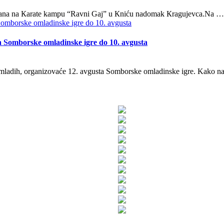
m dana na Кarate kampu “Ravni Gaj” u Кniću nadomak Кragujevca.Na …
 Somborske omladinske igre do 10. avgusta
adih, organizovaće 12. avgusta Somborske omladinske igre. Kako naj