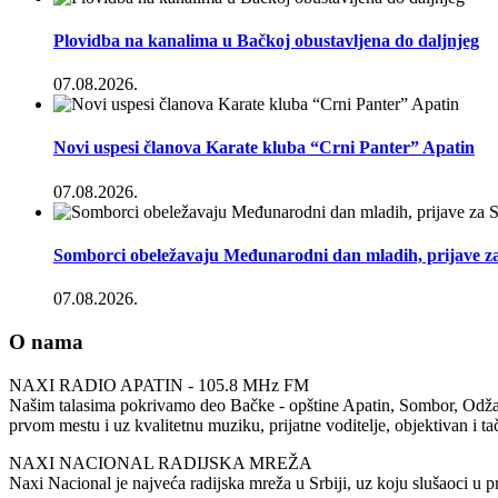
Plovidba na kanalima u Bačkoj obustavljena do daljnjeg
07.08.2026.
Novi uspesi članova Karate kluba “Crni Panter” Apatin
07.08.2026.
Somborci obeležavaju Međunarodni dan mladih, prijave za
07.08.2026.
O nama
NAXI RADIO APATIN - 105.8 MHz FM
Našim talasima pokrivamo deo Bačke - opštine Apatin, Sombor, Odžaci 
prvom mestu i uz kvalitetnu muziku, prijatne voditelje, objektivan i t
NAXI NACIONAL RADIJSKA MREŽA
Naxi Nacional je najveća radijska mreža u Srbiji, uz koju slušaoci u