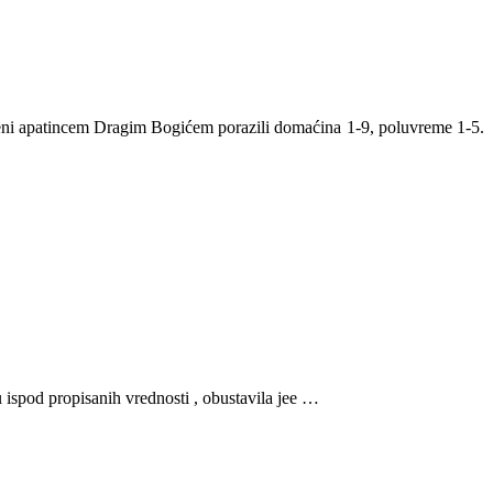
ni apatincem Dragim Bogićem porazili domaćina 1-9, poluvreme 1-5.
ispod propisanih vrednosti , obustavila jee …